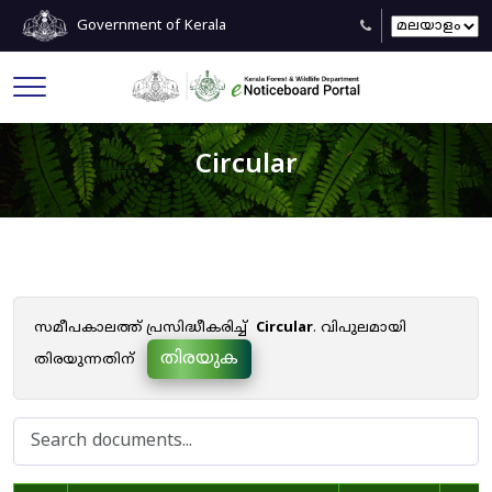
Government of Kerala
Circular
സമീപകാലത്ത് പ്രസിദ്ധീകരിച്ച്
Circular
. വിപുലമായി
തിരയുക
തിരയുന്നതിന്