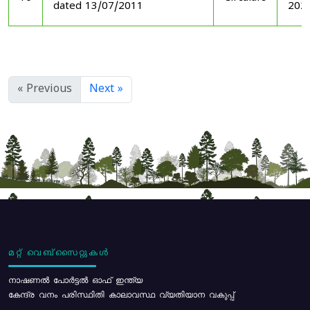
dated 13/07/2011
202
« Previous
Next »
മറ്റ് വെബ്സൈറ്റുകൾ
നാഷണൽ പോർട്ടൽ ഓഫ് ഇന്ത്യ
കേന്ദ്ര വനം പരിസ്ഥിതി കാലാവസ്ഥ വ്യതിയാന വകുപ്പ്