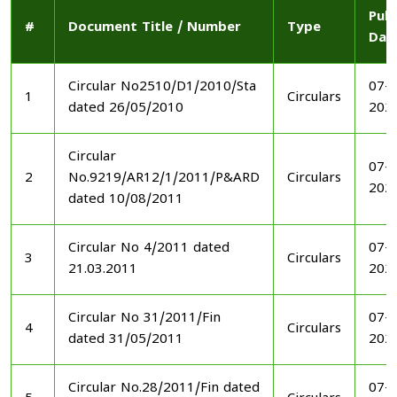
Publ
#
Document Title / Number
Type
Dat
Circular No2510/D1/2010/Sta
07-1
1
Circulars
dated 26/05/2010
202
Circular
07-1
2
No.9219/AR12/1/2011/P&ARD
Circulars
202
dated 10/08/2011
Circular No 4/2011 dated
07-1
3
Circulars
21.03.2011
202
Circular No 31/2011/Fin
07-1
4
Circulars
dated 31/05/2011
202
Circular No.28/2011/Fin dated
07-1