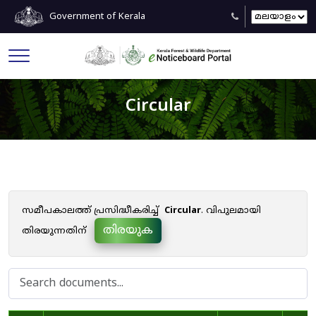
Government of Kerala
Circular
സമീപകാലത്ത് പ്രസിദ്ധീകരിച്ച്
Circular
. വിപുലമായി
തിരയുക
തിരയുന്നതിന്