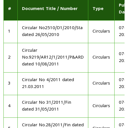
Publ
#
Document Title / Number
Type
Dat
Circular No2510/D1/2010/Sta
07-1
1
Circulars
dated 26/05/2010
202
Circular
07-1
2
No.9219/AR12/1/2011/P&ARD
Circulars
202
dated 10/08/2011
Circular No 4/2011 dated
07-1
3
Circulars
21.03.2011
202
Circular No 31/2011/Fin
07-1
4
Circulars
dated 31/05/2011
202
Circular No.28/2011/Fin dated
07-1