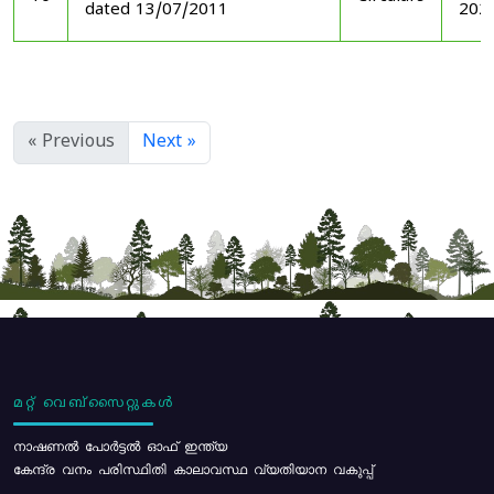
dated 13/07/2011
202
« Previous
Next »
മറ്റ് വെബ്സൈറ്റുകൾ
നാഷണൽ പോർട്ടൽ ഓഫ് ഇന്ത്യ
കേന്ദ്ര വനം പരിസ്ഥിതി കാലാവസ്ഥ വ്യതിയാന വകുപ്പ്