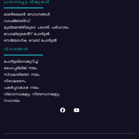
പ്രധാനപ്പെട്ട ലിങ്കുകൾ
ഓൺലൈൻ സേവനങ്ങൾ
ഡാഷ്ബോർഡ്
മുഖ്യമന്ത്രിയുടെ പരാതി പരിഹാരം
ഡോക്യുമെൻ്റ് പോർട്ടൽ
ഔദ്യോഗിക വെബ് പോർട്ടൽ
വിവരങ്ങൾ
പോര്‍ട്ടലിനെക്കുറിച്ച്
ഹൈപ്പർലിങ്ക് നയം
സ്വകാര്യതാ നയം
നിരാകരണം
പകർപ്പവകാശ നയം
വ്യവസ്ഥകളും നിബന്ധനകളും
സഹായം