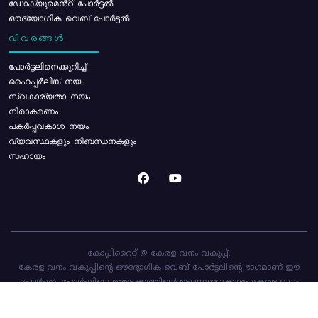
ഡോക്യുമെൻ്റ് പോർട്ടൽ
ഔദ്യോഗിക വെബ് പോർട്ടൽ
വിവരങ്ങൾ
പോര്‍ട്ടലിനെക്കുറിച്ച്
ഹൈപ്പർലിങ്ക് നയം
സ്വകാര്യതാ നയം
നിരാകരണം
പകർപ്പവകാശ നയം
വ്യവസ്ഥകളും നിബന്ധനകളും
സഹായം
കോപ്പിറൈറ്റ് @ കേരള വനം വകുപ്പ്.
കേരള വനം വകുപ്പിന്റെ ഔദ്യോഗിക വെബ്-പോർട്ടലിന്റെ ഭാഗമാണ് ഈ
പോർട്ടൽ. പോർട്ടലിലെ ഉള്ളടക്കത്തിന്റെ ഉടമസ്ഥാവകാശം കേരള വനം
വകുപ്പിനാണ്. പോർട്ടൽ രൂപകൽപ്പന ചെയ്തിട്ടുള്ളത്
സി-ഡിറ്റ്
ആണ്.