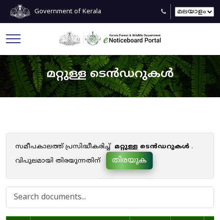
Government of Kerala
മറ്റുള്ള ടെൻഡറുകൾ
സമീപകാലത്ത് പ്രസിദ്ധീകരിച്ച്
മറ്റുള്ള ടെൻഡറുകൾ
.
തിരയുക
വിപുലമായി തിരയുന്നതിന്