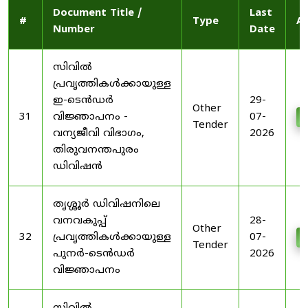
Document Title /
Last
#
Type
Ac
Number
Date
സിവിൽ
പ്രവൃത്തികൾക്കായുള്ള
ഇ-ടെൻഡർ
29-
Other
31
വിജ്ഞാപനം -
07-
D
Tender
വന്യജീവി വിഭാഗം,
2026
തിരുവനന്തപുരം
ഡിവിഷൻ
തൃശ്ശൂർ ഡിവിഷനിലെ
വനവകുപ്പ്
28-
Other
32
പ്രവൃത്തികൾക്കായുള്ള
07-
D
Tender
പുനർ-ടെൻഡർ
2026
വിജ്ഞാപനം