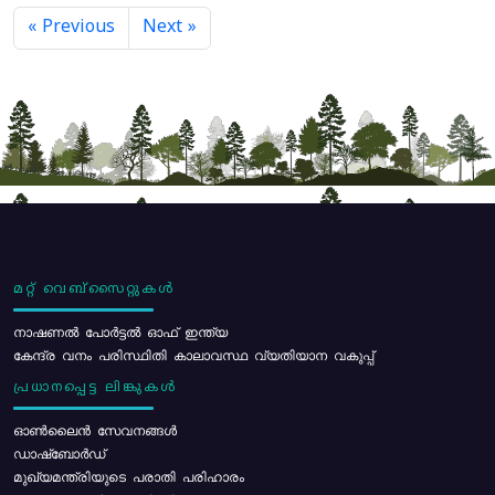
« Previous
Next »
മറ്റ് വെബ്സൈറ്റുകൾ
നാഷണൽ പോർട്ടൽ ഓഫ് ഇന്ത്യ
കേന്ദ്ര വനം പരിസ്ഥിതി കാലാവസ്ഥ വ്യതിയാന വകുപ്പ്
പ്രധാനപ്പെട്ട ലിങ്കുകൾ
ഓൺലൈൻ സേവനങ്ങൾ
ഡാഷ്ബോർഡ്
മുഖ്യമന്ത്രിയുടെ പരാതി പരിഹാരം