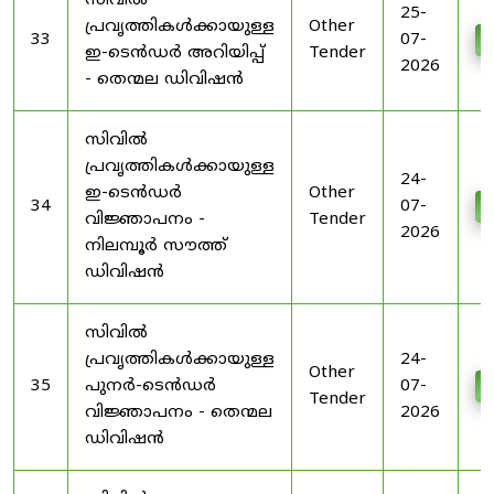
സിവിൽ
25-
പ്രവൃത്തികൾക്കായുള്ള
Other
33
07-
D
ഇ-ടെൻഡർ അറിയിപ്പ്
Tender
2026
- തെന്മല ഡിവിഷൻ
സിവിൽ
പ്രവൃത്തികൾക്കായുള്ള
24-
ഇ-ടെൻഡർ
Other
34
07-
D
വിജ്ഞാപനം -
Tender
2026
നിലമ്പൂർ സൗത്ത്
ഡിവിഷൻ
സിവിൽ
പ്രവൃത്തികൾക്കായുള്ള
24-
Other
35
പുനർ-ടെൻഡർ
07-
D
Tender
വിജ്ഞാപനം - തെന്മല
2026
ഡിവിഷൻ