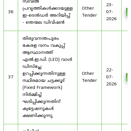
സിവിൽ
23-
പ്രവൃത്തികൾക്കായുള്ള
Other
36
07-
D
ഇ-ടെൻഡർ അറിയിപ്പ്
Tender
2026
- തെന്മല ഡിവിഷൻ
തിരുവനന്തപുരം
കേരള വനം വകുപ്പ്
ആസ്ഥാനത്ത്
എൽ.ഇ.ഡി. (LED) വാൾ
ഡിസ്‌പ്ലേ
22-
ഉറപ്പിക്കുന്നതിനുള്ള
Other
37
07-
D
സ്ഥിരമായ ചട്ടക്കൂട്
Tender
2026
(Fixed Framework)
നിർമ്മിച്ച്
ഘടിപ്പിക്കുന്നതിന്
ക്വട്ടേഷനുകൾ
ക്ഷണിക്കുന്നു.