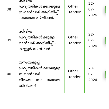
സിവിൽ
22-
പ്രവൃത്തികൾക്കായുള്ള
Other
38
07-
D
ഇ-ടെൻഡർ അറിയിപ്പ്
Tender
2026
- തെന്മല ഡിവിഷൻ
സിവിൽ
22-
പ്രവൃത്തികൾക്കുള്ള
Other
39
07-
D
ടെൻഡർ അറിയിപ്പ് -
Tender
2026
കണ്ണൂർ ഡിവിഷൻ
വനംവകുപ്പ്
പ്രവൃത്തികൾക്കായുള്ള
20-
Other
40
ഇ-ടെൻഡർ
07-
D
Tender
വിജ്ഞാപനം - തെന്മല
2026
ഡിവിഷൻ