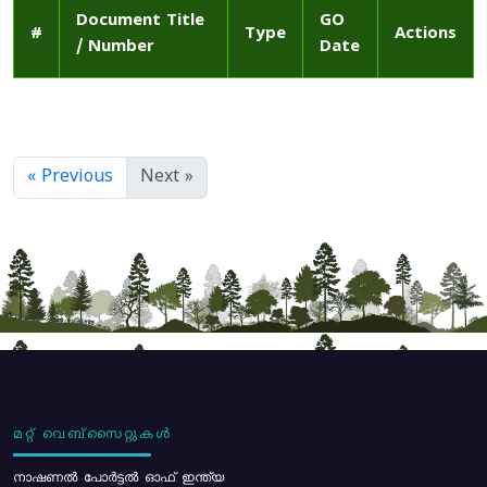
Document Title
GO
#
Type
Actions
/ Number
Date
« Previous
Next »
മറ്റ് വെബ്സൈറ്റുകൾ
നാഷണൽ പോർട്ടൽ ഓഫ് ഇന്ത്യ