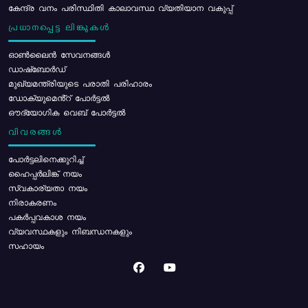
കേന്ദ്ര വനം പരിസ്ഥിതി കാലാവസ്ഥ വ്യതിയാന വകുപ്പ്
പ്രധാനപ്പെട്ട ലിങ്കുകൾ
ഓൺലൈൻ സേവനങ്ങൾ
ഡാഷ്ബോർഡ്
മുഖ്യമന്ത്രിയുടെ പരാതി പരിഹാരം
ഡോക്യുമെൻ്റ് പോർട്ടൽ
ഔദ്യോഗിക വെബ് പോർട്ടൽ
വിവരങ്ങൾ
പോര്‍ട്ടലിനെക്കുറിച്ച്
ഹൈപ്പർലിങ്ക് നയം
സ്വകാര്യതാ നയം
നിരാകരണം
പകർപ്പവകാശ നയം
വ്യവസ്ഥകളും നിബന്ധനകളും
സഹായം