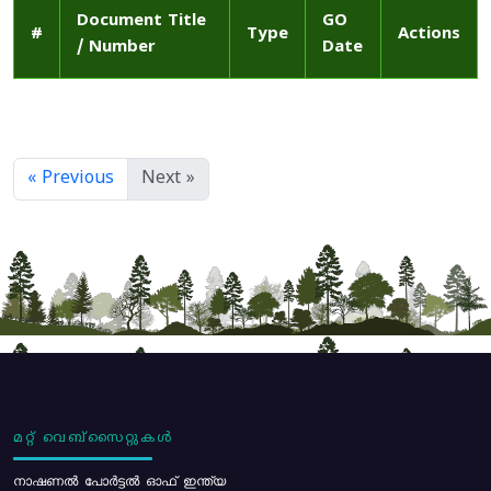
Document Title
GO
#
Type
Actions
/ Number
Date
« Previous
Next »
മറ്റ് വെബ്സൈറ്റുകൾ
നാഷണൽ പോർട്ടൽ ഓഫ് ഇന്ത്യ