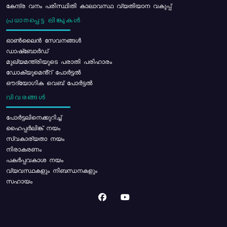
കേന്ദ്ര വനം പരിസ്ഥിതി കാലാവസ്ഥ വ്യതിയാന വകുപ്പ്
പ്രധാനപ്പെട്ട ലിങ്കുകൾ
ഓൺലൈൻ സേവനങ്ങൾ
ഡാഷ്ബോർഡ്
മുഖ്യമന്ത്രിയുടെ പരാതി പരിഹാരം
ഡോക്യുമെൻ്റ് പോർട്ടൽ
ഔദ്യോഗിക വെബ് പോർട്ടൽ
വിവരങ്ങൾ
പോര്‍ട്ടലിനെക്കുറിച്ച്
ഹൈപ്പർലിങ്ക് നയം
സ്വകാര്യതാ നയം
നിരാകരണം
പകർപ്പവകാശ നയം
വ്യവസ്ഥകളും നിബന്ധനകളും
സഹായം