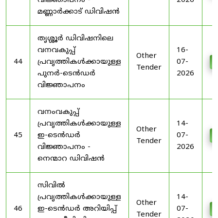
വിജ്ഞാപനം -
2026
മണ്ണാർക്കാട് ഡിവിഷൻ
തൃശ്ശൂർ ഡിവിഷനിലെ
വനവകുപ്പ്
16-
Other
44
പ്രവൃത്തികൾക്കായുള്ള
07-
D
Tender
പുനർ-ടെൻഡർ
2026
വിജ്ഞാപനം
വനംവകുപ്പ്
പ്രവൃത്തികൾക്കായുള്ള
14-
Other
45
ഇ-ടെൻഡർ
07-
D
Tender
വിജ്ഞാപനം -
2026
നെന്മാറ ഡിവിഷൻ
സിവിൽ
പ്രവൃത്തികൾക്കായുള്ള
14-
Other
46
ഇ-ടെൻഡർ അറിയിപ്പ്
07-
D
Tender