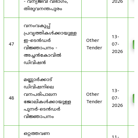
- വന്യജീവി വിഭാഗം,
2026
തിരുവനന്തപുരം
വനംവകുപ്പ്
പ്രവൃത്തികൾക്കായുള്ള
13-
ഇ-ടെൻഡർ
Other
47
07-
D
വിജ്ഞാപനം -
Tender
2026
അച്ചൻകോവിൽ
ഡിവിഷൻ
മണ്ണാർക്കാട്
ഡിവിഷനിലെ
13-
വനപരിപാലന
Other
48
07-
D
ജോലികൾക്കായുള്ള
Tender
2026
പുനർ-ടെൻഡർ
വിജ്ഞാപനം
ഒറ്റത്തവണ
11-