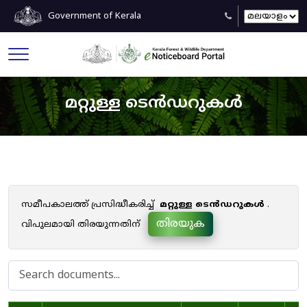
Government of Kerala
മറ്റുള്ള ടെൻഡറുകൾ
സമീപകാലത്ത് പ്രസിദ്ധീകരിച്ച്
മറ്റുള്ള ടെൻഡറുകൾ
.
തിരയുക
വിപുലമായി തിരയുന്നതിന്