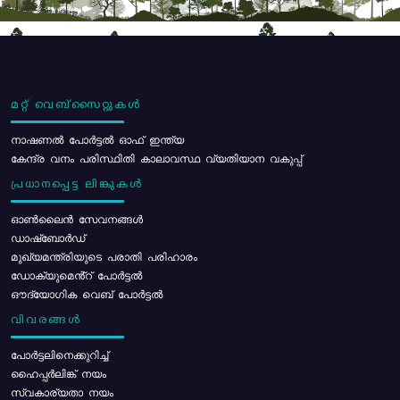
മറ്റ് വെബ്സൈറ്റുകൾ
നാഷണൽ പോർട്ടൽ ഓഫ് ഇന്ത്യ
കേന്ദ്ര വനം പരിസ്ഥിതി കാലാവസ്ഥ വ്യതിയാന വകുപ്പ്
പ്രധാനപ്പെട്ട ലിങ്കുകൾ
ഓൺലൈൻ സേവനങ്ങൾ
ഡാഷ്ബോർഡ്
മുഖ്യമന്ത്രിയുടെ പരാതി പരിഹാരം
ഡോക്യുമെൻ്റ് പോർട്ടൽ
ഔദ്യോഗിക വെബ് പോർട്ടൽ
വിവരങ്ങൾ
പോര്‍ട്ടലിനെക്കുറിച്ച്
ഹൈപ്പർലിങ്ക് നയം
സ്വകാര്യതാ നയം