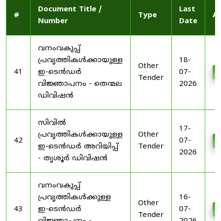
Document Title /
Last
#
Type
Ac
Number
Date
വനംവകുപ്പ്
പ്രവൃത്തികൾക്കായുള്ള
18-
Other
41
ഇ-ടെൻഡർ
07-
D
Tender
വിജ്ഞാപനം - തെന്മല
2026
ഡിവിഷൻ
സിവിൽ
17-
പ്രവൃത്തികൾക്കായുള്ള
Other
42
07-
D
ഇ-ടെൻഡർ അറിയിപ്പ്
Tender
2026
- തൃശൂർ ഡിവിഷൻ
വനംവകുപ്പ്
പ്രവൃത്തികൾക്കുള്ള
16-
Other
43
ഇ-ടെൻഡർ
07-
D
Tender