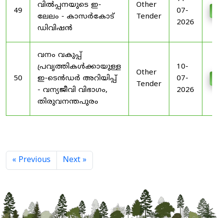
വിൽപ്പനയുടെ ഇ-
Other
49
07-
D
ലേലം - കാസർകോട്
Tender
2026
ഡിവിഷൻ
വനം വകുപ്പ്
പ്രവൃത്തികൾക്കായുള്ള
10-
Other
50
ഇ-ടെൻഡർ അറിയിപ്പ്
07-
D
Tender
- വന്യജീവി വിഭാഗം,
2026
തിരുവനന്തപുരം
« Previous
Next »