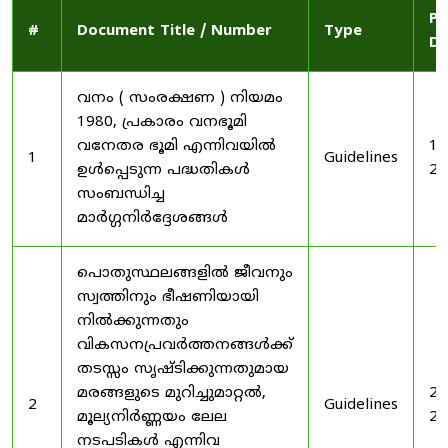
Pu
#
Document Title / Number
Type
Da
വനം ( സംരക്ഷണ ) നിയമം
1980, പ്രകാരം വനഭൂമി
വനേതര ഭൂമി എന്നിവയിൽ
19
1
Guidelines
ഉൾപ്പെടുന്ന പദ്ധതികൾ
20
സംബന്ധിച്ച
മാർഗ്ഗനിർദ്ദേശങ്ങൾ
പൊതുസ്ഥലങ്ങളിൽ ജീവനും
സ്വത്തിനും ഭീഷണിയായി
നിൽക്കുന്നതും
വികസനപ്രവർത്തനങ്ങൾക്ക്
തടസ്സം സൃഷ്ടിക്കുന്നതുമായ
മരങ്ങളുടെ മുറിച്ചുമാറ്റൽ,
20
2
Guidelines
മൂല്യനിർണ്ണയം ലേല
20
നടപടികൾ എന്നിവ