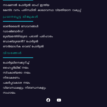
നാഷണൽ പോർട്ടൽ ഓഫ് ഇന്ത്യ
കേന്ദ്ര വനം പരിസ്ഥിതി കാലാവസ്ഥ വ്യതിയാന വകുപ്പ്
പ്രധാനപ്പെട്ട ലിങ്കുകൾ
ഓൺലൈൻ സേവനങ്ങൾ
ഡാഷ്ബോർഡ്
മുഖ്യമന്ത്രിയുടെ പരാതി പരിഹാരം
ഡോക്യുമെൻ്റ് പോർട്ടൽ
ഔദ്യോഗിക വെബ് പോർട്ടൽ
വിവരങ്ങൾ
പോര്‍ട്ടലിനെക്കുറിച്ച്
ഹൈപ്പർലിങ്ക് നയം
സ്വകാര്യതാ നയം
നിരാകരണം
പകർപ്പവകാശ നയം
വ്യവസ്ഥകളും നിബന്ധനകളും
സഹായം