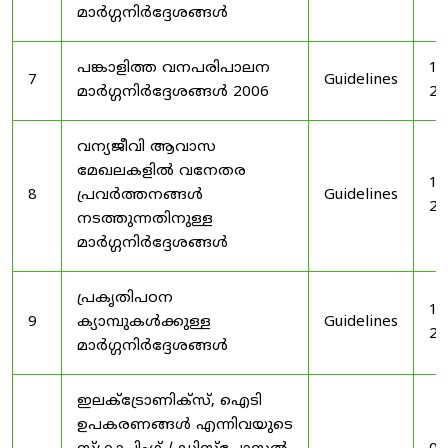
മാർഗ്ഗനിർദ്ദേശങ്ങൾ
പങ്കാളിത്ത വനപരിപാലന
19
7
Guidelines
മാർഗ്ഗനിർദ്ദേശങ്ങൾ 2006
20
വന്യജീവി ആവാസ
മേഖലകളിൽ വനേതര
19
8
പ്രവർത്തനങ്ങൾ
Guidelines
20
നടത്തുന്നതിനുള്ള
മാർഗ്ഗനിർദ്ദേശങ്ങൾ
പ്രകൃതിപഠന
19
9
ക്യാമ്പുകൾക്കുള്ള
Guidelines
20
മാർഗ്ഗനിർദ്ദേശങ്ങൾ
ഇലക്‌ട്രോണിക്‌സ്, ഐടി
ഉപകരണങ്ങൾ എന്നിവയുടെ