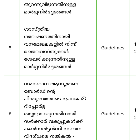
തുറന്നുവിടുന്നതിനുള്ള
മാർഗ്ഗനിർദ്ദേശങ്ങൾ
ശാസ്ത്രീയ
ഗവേഷണത്തിനായി
വനമേഖലകളിൽ നിന്ന്
19
5
Guidelines
ജൈവവസ്തുക്കൾ
20
ശേഖരിക്കുന്നതിനുള്ള
മാർഗ്ഗനിർദ്ദേശങ്ങൾ
സംസ്ഥാന ആസൂത്രണ
ബോർഡിൻ്റെ
പിന്തുണയോടെ പ്രോജക്ട്
റിപ്പോർട്ട്
19
6
തയ്യാറാക്കുന്നതിനായി
Guidelines
20
സർക്കാർ വകുപ്പുകൾക്ക്
കൺസൾട്ടൻസി സേവന
വിദഗ്ധരെ നൽകൽ -