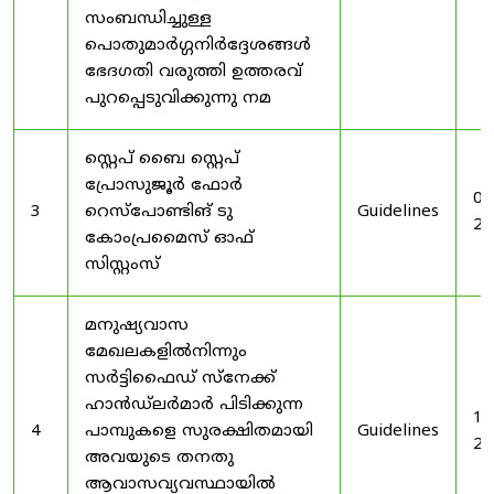
സംബന്ധിച്ചുള്ള
പൊതുമാർഗ്ഗനിർദ്ദേശങ്ങൾ
ഭേദഗതി വരുത്തി ഉത്തരവ്
പുറപ്പെടുവിക്കുന്നു നമ
സ്റ്റെപ് ബൈ സ്റ്റെപ്
പ്രോസുജൂർ ഫോർ
03
3
റെസ്‌പോണ്ടിങ് ടു
Guidelines
20
കോംപ്രമൈസ് ഓഫ്
സിസ്റ്റംസ്
മനുഷ്യവാസ
മേഖലകളിൽനിന്നും
സർട്ടിഫൈഡ് സ്നേക്ക്
ഹാൻഡ്‌ലർമാർ പിടിക്കുന്ന
19
4
പാമ്പുകളെ സുരക്ഷിതമായി
Guidelines
20
അവയുടെ തനതു
ആവാസവ്യവസ്ഥായിൽ