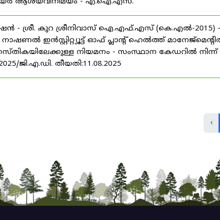
് കരിയർ ആശയവിനിമയം - എ.ഐ.എസ്.
ൻ - ശ്രീ. കുറ ശ്രീനിവാസ് ഐ.എഫ്.എസ് (കെ.എൽ-2015) 
ൽ ഇൻസ്റ്റിറ്റ്യൂട്ട് ഓഫ് പ്ലാന്റ് ഹെൽത്ത് മാനേജ്‌മെന്റ
 തസ്തികയിലേക്കുള്ള നിയമനം - സംസ്ഥാന കേഡറിൽ നിന്ന്
/2025/ജി.എ.ഡി. തീയതി:11.08.2025
‹