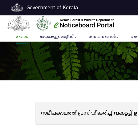
Government of Kerala
ഹോം
ഡോക്യുമെൻ്റ്സ്
സേവനങ്ങൾ
ബന
സമീപകാലത്ത് പ്രസിദ്ധീകരിച്ച്
വകുപ്പ്