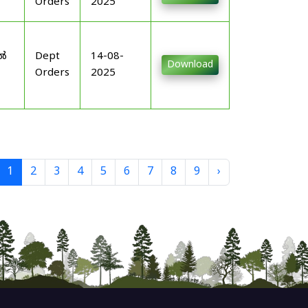
Orders
2025
-
ിൽ
Dept
14-08-
Download
Orders
2025
1
2
3
4
5
6
7
8
9
›