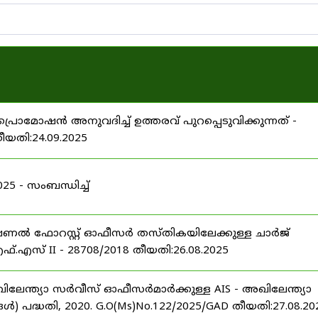
പ്രൊമോഷൻ അനുവദിച്ച് ഉത്തരവ് പുറപ്പെടുവിക്കുന്നത് -
തീയതി:24.09.2025
 - സംബന്ധിച്ച്
ഷണൽ ഫോറസ്റ്റ് ഓഫീസർ തസ്തികയിലേക്കുള്ള ചാർജ്
്.എസ് II - 28708/2018 തീയതി:26.08.2025
ിലേന്ത്യാ സർവീസ് ഓഫീസർമാർക്കുള്ള AIS - അഖിലേന്ത്യാ
പദ്ധതി, 2020. G.O(Ms)No.122/2025/GAD തീയതി:27.08.20