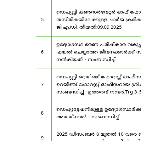
ഡെപ്യൂട്ടി കൺസർവേറ്റർ ഓഫ് ഫോ
5
തസ്തികയിലേക്കുള്ള ചാർജ് ക്രമീകര
ജി.എ.ഡി. തീയതി:09.09.2025
ഉദ്യോഗസ്ഥ ഭരണ പരിഷ്കാര വകുപ്പ്
6
ഫയൽ ചെയ്യാത്ത ജീവനക്കാർക്ക് സ്
നൽകിയത് - സംബന്ധിച്ച്
ഡെപ്യൂട്ടി റെയിഞ്ച് ഫോറസ്റ്റ് ഓഫ
7
റെയിഞ്ച് ഫോറസ്റ്റ് ഓഫീസറായ ശ്രി.
സംബന്ധിച്ച് . ഉത്തരവ് നമ്പർ.Trg 3
ഡെപ്യൂട്ടേഷനിലുള്ള ഉദ്യോഗസ്ഥർക്ക
8
അയയ്ക്കൽ - സംബന്ധിച്ച്
2025 ഡിസംബർ 8 മുതൽ 10 വരെ
9