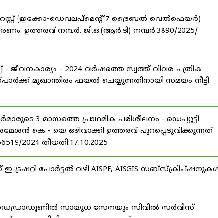
റസ്റ്റ് (ഇക്കോ-ഡെവലപ്മെന്റ് 7 ട്രൈബൽ വെൽഫെയർ)
ണം. ഉത്തരവ് നമ്പർ. ജി.ഒ.(ആർ.ടി) നമ്പർ.3890/2025/
 - ജീവനകാര്യം - 2024 വർഷത്തെ സ്വത്ത് വിവര പത്രിക
പാർക്ക് മുഖാന്തിരം ഫയൽ ചെയ്യുന്നതിനായി സമയം നീട്ടി
ീസർമാരുടെ 3 മാസത്തെ പ്രാഥമിക പരിശീലനം - ഡെപ്യൂട്ടി
രമേശൻ കെ - യെ ഒഴിവാക്കി ഉത്തരവ് പുറപ്പെടുവിക്കുന്നത്
-56519/2024 തീയതി:17.10.2025
് ഇ-ട്രഷറി പോർട്ടൽ വഴി AISPF, AISGIS സബ്‌സ്‌ക്രിപ്‌ഷനുക
 ഡെഡ്രാഡൂണിൽ സായുധ സേനയും സിവിൽ സർവീസ്