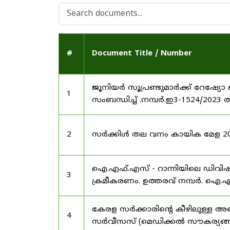
#
Document Title / Number
ജൂനിയർ സൂപ്രണ്ടുമാർക്ക് റേഷ്യോ 
1
സംബന്ധിച്ച് .നമ്പർ.ഇ3-1524/2023 
2
സർക്കിൾ തല വനം കായിക മേള 2025
ഐ.എഫ്.എസ് - റാന്നിയിലെ ഡിവി
3
ക്രമീകരണം. ഉത്തരവ് നമ്പർ. ഐ.എഫ
കേരള സർക്കാരിന്റെ കീഴിലുള്ള അഖ
4
സർവീസസ് (മെഡിക്കൽ സൗകര്യങ്ങൾ) 