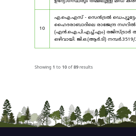
ഉദ്യോഗസ്ഥരും തമ്മിലുള്ള മിഡ
എ.ഐ.എസ് - സെൻട്രൽ ഡെപ്യൂട്ടേഷ
ഹൈദരാബാദിലെ രാജേന്ദ്ര നഗറിൽ നാഷണ
10
(എൻ.ഐ.പി.എച്ച്.എം) രജിസ്ട്രാർ
ഒഴിവായി. ജി.ഒ.(ആർ.ടി) നമ്പർ.3519
Showing
1
to
10
of
89
results