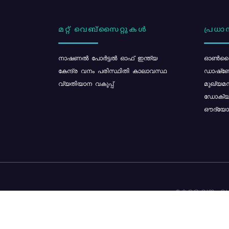
മറ്റ് വെബ്സൈറ്റുകൾ
പ്രധാന
നാഷണൽ പോർട്ടൽ ഓഫ് ഇന്ത്യ
ഓൺലൈ
കേന്ദ്ര വനം പരിസ്ഥിതി കാലാവസ്ഥ
ഡാഷ്ബ
വ്യതിയാന വകുപ്പ്
മുഖ്യമന
ഡോക്യു
ഔദ്യോഗ
കേരള വനം വകു
ഉള്ളടക്ക