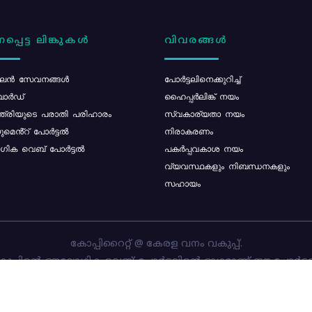
പ്പെട്ട ലിങ്കുകൾ
വിവരങ്ങൾ
ൻ സേവനങ്ങൾ
പോര്‍ട്ടലിനെക്കുറിച്ച്
ോർഡ്
ഹൈപ്പർലിങ്ക് നയം
്ത്രിയുടെ പരാതി പരിഹാരം
സ്വകാര്യതാ നയം
മെൻ്റ് പോർട്ടൽ
നിരാകരണം
ിക വെബ് പോർട്ടൽ
പകർപ്പവകാശ നയം
വ്യവസ്ഥകളും നിബന്ധനകളും
സഹായം
കോപ്പിറൈറ്റ് @ കേരള വനം വകുപ്പ്.
പ്പിന്റെ ഔദ്യോഗിക വെബ്-പോർട്ടലിന്റെ ഭാഗമാണ് ഈ പോർട്ട
ത്തിന്റെ ഉടമസ്ഥാവകാശം കേരള വനം വകുപ്പിനാണ്. പോർട്ടൽ 
ചെയ്തിട്ടുള്ളത്
സി-ഡിറ്റ്
ആണ്.