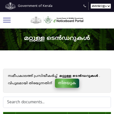
Government of Kerala
മറ്റുള്ള ടെൻഡറുകൾ
സമീപകാലത്ത് പ്രസിദ്ധീകരിച്ച്
മറ്റുള്ള ടെൻഡറുകൾ
.
തിരയുക
വിപുലമായി തിരയുന്നതിന്