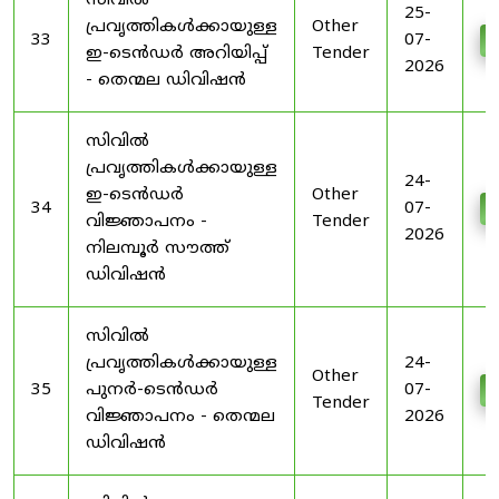
സിവിൽ
25-
പ്രവൃത്തികൾക്കായുള്ള
Other
33
07-
D
ഇ-ടെൻഡർ അറിയിപ്പ്
Tender
2026
- തെന്മല ഡിവിഷൻ
സിവിൽ
പ്രവൃത്തികൾക്കായുള്ള
24-
ഇ-ടെൻഡർ
Other
34
07-
D
വിജ്ഞാപനം -
Tender
2026
നിലമ്പൂർ സൗത്ത്
ഡിവിഷൻ
സിവിൽ
പ്രവൃത്തികൾക്കായുള്ള
24-
Other
35
പുനർ-ടെൻഡർ
07-
D
Tender
വിജ്ഞാപനം - തെന്മല
2026
ഡിവിഷൻ