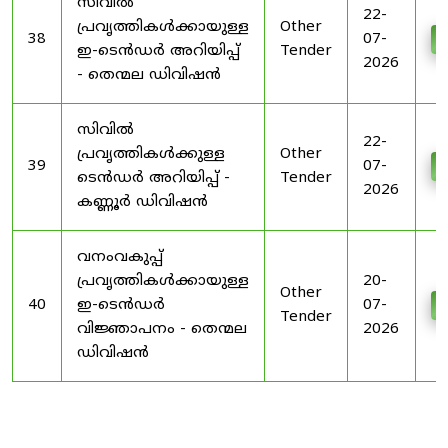
സിവിൽ
22-
പ്രവൃത്തികൾക്കായുള്ള
Other
38
07-
D
ഇ-ടെൻഡർ അറിയിപ്പ്
Tender
2026
- തെന്മല ഡിവിഷൻ
സിവിൽ
22-
പ്രവൃത്തികൾക്കുള്ള
Other
39
07-
D
ടെൻഡർ അറിയിപ്പ് -
Tender
2026
കണ്ണൂർ ഡിവിഷൻ
വനംവകുപ്പ്
പ്രവൃത്തികൾക്കായുള്ള
20-
Other
40
ഇ-ടെൻഡർ
07-
D
Tender
വിജ്ഞാപനം - തെന്മല
2026
ഡിവിഷൻ