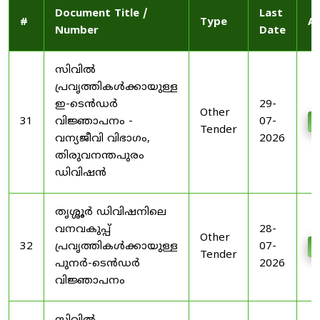
Document Title /
Last
#
Type
Ac
Number
Date
സിവിൽ
പ്രവൃത്തികൾക്കായുള്ള
ഇ-ടെൻഡർ
29-
Other
31
വിജ്ഞാപനം -
07-
D
Tender
വന്യജീവി വിഭാഗം,
2026
തിരുവനന്തപുരം
ഡിവിഷൻ
തൃശ്ശൂർ ഡിവിഷനിലെ
വനവകുപ്പ്
28-
Other
32
പ്രവൃത്തികൾക്കായുള്ള
07-
D
Tender
പുനർ-ടെൻഡർ
2026
വിജ്ഞാപനം