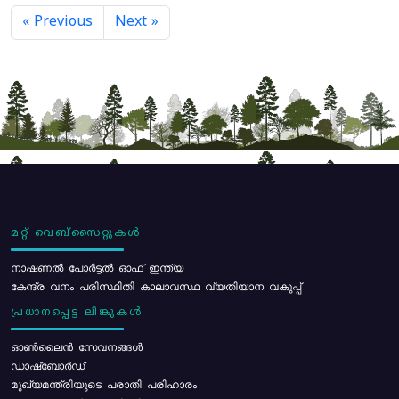
« Previous
Next »
മറ്റ് വെബ്സൈറ്റുകൾ
നാഷണൽ പോർട്ടൽ ഓഫ് ഇന്ത്യ
കേന്ദ്ര വനം പരിസ്ഥിതി കാലാവസ്ഥ വ്യതിയാന വകുപ്പ്
പ്രധാനപ്പെട്ട ലിങ്കുകൾ
ഓൺലൈൻ സേവനങ്ങൾ
ഡാഷ്ബോർഡ്
മുഖ്യമന്ത്രിയുടെ പരാതി പരിഹാരം