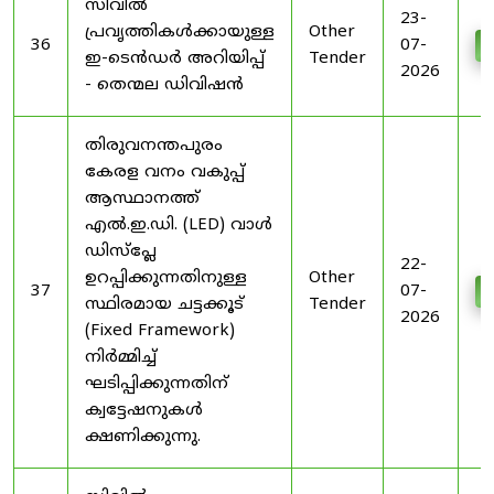
സിവിൽ
23-
പ്രവൃത്തികൾക്കായുള്ള
Other
36
07-
D
ഇ-ടെൻഡർ അറിയിപ്പ്
Tender
2026
- തെന്മല ഡിവിഷൻ
തിരുവനന്തപുരം
കേരള വനം വകുപ്പ്
ആസ്ഥാനത്ത്
എൽ.ഇ.ഡി. (LED) വാൾ
ഡിസ്‌പ്ലേ
22-
ഉറപ്പിക്കുന്നതിനുള്ള
Other
37
07-
D
സ്ഥിരമായ ചട്ടക്കൂട്
Tender
2026
(Fixed Framework)
നിർമ്മിച്ച്
ഘടിപ്പിക്കുന്നതിന്
ക്വട്ടേഷനുകൾ
ക്ഷണിക്കുന്നു.