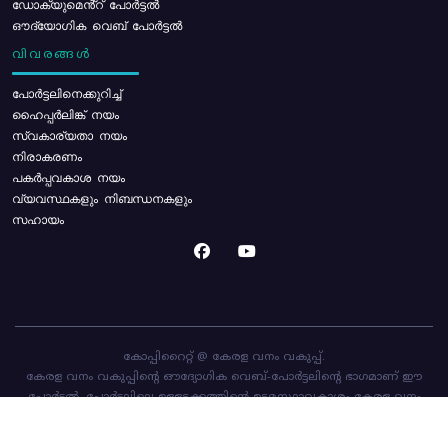
ഡോക്യുമെൻ്റ് പോർട്ടൽ
ഔദ്യോഗിക വെബ് പോർട്ടൽ
വിവരങ്ങൾ
പോര്‍ട്ടലിനെക്കുറിച്ച്
ഹൈപ്പർലിങ്ക് നയം
സ്വകാര്യതാ നയം
നിരാകരണം
പകർപ്പവകാശ നയം
വ്യവസ്ഥകളും നിബന്ധനകളും
സഹായം
കോപ്പിറൈറ്റ് @ കേരള വനം വകുപ്പ്.
കേരള വനം വകുപ്പിന്റെ ഔദ്യോഗിക വെബ്-പോർട്ടലിന്റെ ഭാഗമാണ് ഈ
പോർട്ടൽ. പോർട്ടലിലെ ഉള്ളടക്കത്തിന്റെ ഉടമസ്ഥാവകാശം കേരള വനം
വകുപ്പിനാണ്. പോർട്ടൽ രൂപകൽപ്പന ചെയ്തിട്ടുള്ളത്
സി-ഡിറ്റ്
ആണ്.