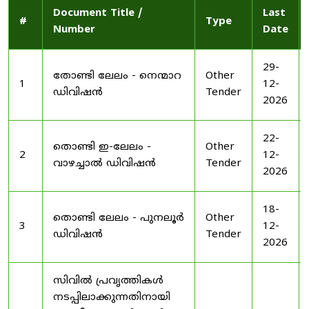
Document Title /
Last
#
Type
Number
Date
29-
തോണ്ടി ലേലം - നെന്മാറ
Other
1
12-
ഡിവിഷൻ
Tender
2026
22-
തൊണ്ടി ഇ-ലേലം -
Other
2
12-
വാഴച്ചാൽ ഡിവിഷൻ
Tender
2026
18-
തൊണ്ടി ലേലം - പുനലൂർ
Other
3
12-
ഡിവിഷൻ
Tender
2026
സിവിൽ പ്രവൃത്തികൾ
നടപ്പിലാക്കുന്നതിനായി