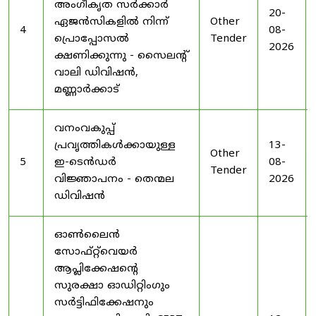
അംഗീകൃത സർക്കാർ
20-
ഏജൻസികളിൽ നിന്ന്
Other
4
08-
പ്രൊപ്പോസൽ
Tender
2026
ക്ഷണിക്കുന്നു - സൈലന്റ്
വാലി ഡിവിഷൻ,
മണ്ണാർക്കാട്
വനംവകുപ്പ്
പ്രവൃത്തികൾക്കായുള്ള
13-
Other
5
ഇ-ടെൻഡർ
08-
Tender
വിജ്ഞാപനം - തെന്മല
2026
ഡിവിഷൻ
ഓൺലൈൻ
സോഫ്റ്റ്‌വെയർ
ആപ്ലിക്കേഷന്റെ
സുരക്ഷാ ഓഡിറ്റിംഗും
സർട്ടിഫിക്കേഷനും