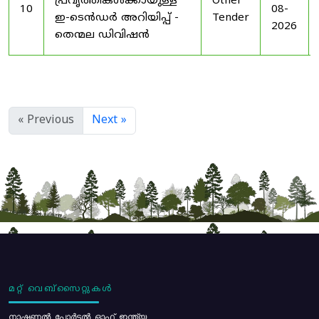
പ്രവൃത്തികൾക്കായുള്ള
Other
10
08-
ഇ-ടെൻഡർ അറിയിപ്പ് -
Tender
2026
തെന്മല ഡിവിഷൻ
« Previous
Next »
മറ്റ് വെബ്സൈറ്റുകൾ
നാഷണൽ പോർട്ടൽ ഓഫ് ഇന്ത്യ