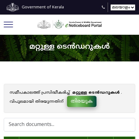
Government of Kerala
മറ്റുള്ള ടെൻഡറുകൾ
സമീപകാലത്ത് പ്രസിദ്ധീകരിച്ച്
മറ്റുള്ള ടെൻഡറുകൾ
.
തിരയുക
വിപുലമായി തിരയുന്നതിന്