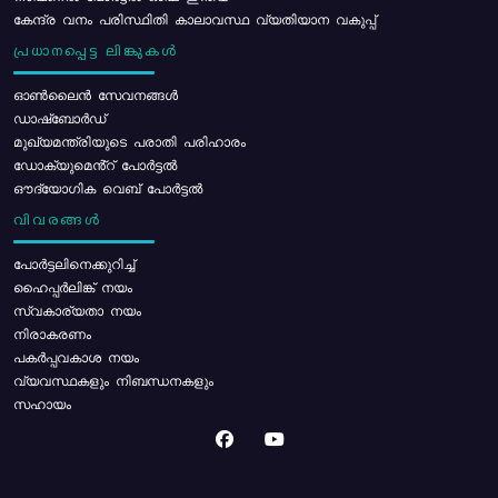
കേന്ദ്ര വനം പരിസ്ഥിതി കാലാവസ്ഥ വ്യതിയാന വകുപ്പ്
പ്രധാനപ്പെട്ട ലിങ്കുകൾ
ഓൺലൈൻ സേവനങ്ങൾ
ഡാഷ്ബോർഡ്
മുഖ്യമന്ത്രിയുടെ പരാതി പരിഹാരം
ഡോക്യുമെൻ്റ് പോർട്ടൽ
ഔദ്യോഗിക വെബ് പോർട്ടൽ
വിവരങ്ങൾ
പോര്‍ട്ടലിനെക്കുറിച്ച്
ഹൈപ്പർലിങ്ക് നയം
സ്വകാര്യതാ നയം
നിരാകരണം
പകർപ്പവകാശ നയം
വ്യവസ്ഥകളും നിബന്ധനകളും
സഹായം