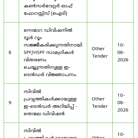
കൺസർവേറ്റർ ഓഫ്
ഫോറസ്റ്റ്സ് (ഐടി)
നെന്മാറ ഡിവിഷനിൽ
ടൂൾ റൂം
സജ്ജീകരിക്കുന്നതിനായി
10-
Other
8
SPF/HSPF സാമഗ്രികൾ
08-
Tender
വിതരണം
2026
ചെയ്യുന്നതിനുള്ള ഇ-
ടെൻഡർ വിജ്ഞാപനം.
സിവിൽ
10-
പ്രവൃത്തികൾക്കായുള്ള
Other
9
08-
ഇ-ടെൻഡർ അറിയിപ്പ് -
Tender
2026
തെന്മല ഡിവിഷൻ
സിവിൽ
10-