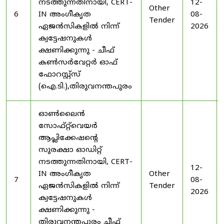
നടത്തുന്നതിനായി, CERT-
12-
Other
6
IN അംഗീകൃത
08-
Tender
ഏജൻസികളിൽ നിന്ന്
2026
ക്വട്ടേഷനുകൾ
ക്ഷണിക്കുന്നു - ചീഫ്
കൺസർവേറ്റർ ഓഫ്
ഫോറസ്റ്റ്സ്
(ഐ.ടി.),തിരുവനന്തപുരം
ഓൺലൈൻ
സോഫ്റ്റ്‌വെയർ
ആപ്ലിക്കേഷന്റെ
സുരക്ഷാ ഓഡിറ്റ്
നടത്തുന്നതിനായി, CERT-
12-
IN അംഗീകൃത
Other
7
08-
ഏജൻസികളിൽ നിന്ന്
Tender
2026
ക്വട്ടേഷനുകൾ
ക്ഷണിക്കുന്നു -
തിരുവനന്തപുരം ചീഫ്