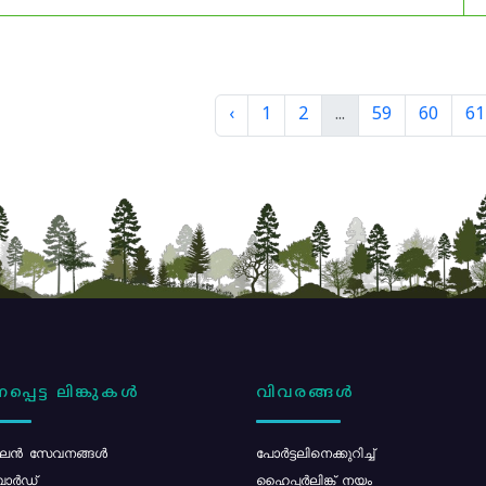
‹
1
2
...
59
60
61
പ്പെട്ട ലിങ്കുകൾ
വിവരങ്ങൾ
ൻ സേവനങ്ങൾ
പോര്‍ട്ടലിനെക്കുറിച്ച്
ോർഡ്
ഹൈപ്പർലിങ്ക് നയം