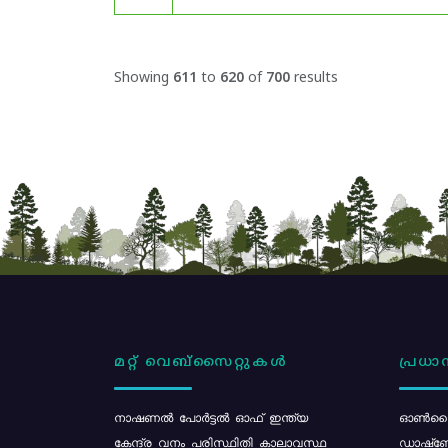
Showing
611
to
620
of
700
results
മറ്റ് വെബ്സൈറ്റുകൾ
പ്രധാന
നാഷണൽ പോർട്ടൽ ഓഫ് ഇന്ത്യ
ഓൺലൈ
കേന്ദ്ര വനം പരിസ്ഥിതി കാലാവസ്ഥ
ഡാഷ്ബ