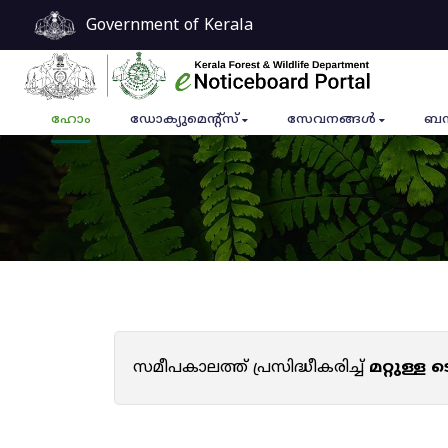
Government of Kerala
ഹോം
ഡോക്യുമെൻ്റ്സ്
സേവനങ്ങൾ
ബന
സമീപകാലത്ത് പ്രസിദ്ധീകരിച്ച്
മറ്റുള്