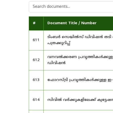
#
Document Title / Number
ടിംബർ സെയിൽസ് ഡിവിഷൻ തടി വ
611
പത്രക്കുറിപ്പ്
വനവൽക്കരണ പ്രവൃത്തികൾക്കുള്
612
ഡിവിഷൻ
613
ഫോറസ്ട്രി പ്രവൃത്തികൾക്കുള്ള
614
സിവിൽ വർക്കുകളിലേക്ക് ക്വട്ടേഷ