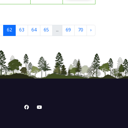
62
63
64
65
...
69
70
›