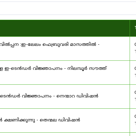
ിൽപ്പന :ഇ-ലേലം ഫെബ്രുവരി മാസത്തിൽ -
ള ഇ-ടെൻഡർ വിജ്ഞാപനം - നിലമ്പൂർ സൗത്ത്
 ഇ-ടെൻഡർ വിജ്ഞാപനം - നെന്മാറ ഡിവിഷൻ
ൻ ക്ഷണിക്കുന്നു - തെന്മല ഡിവിഷൻ