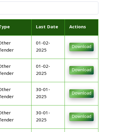
Type
Last Date
Actions
Other
01-02-
Download
Tender
2025
Other
01-02-
Download
Tender
2025
Other
30-01-
Download
Tender
2025
Other
30-01-
Download
Tender
2025