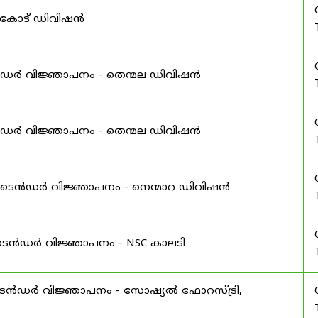
ർകോട് ഡിവിഷൻ
ൻഡർ വിജ്ഞാപനം - തെന്മല ഡിവിഷൻ
ൻഡർ വിജ്ഞാപനം - തെന്മല ഡിവിഷൻ
 ഇ-ടെൻഡർ വിജ്ഞാപനം - നെന്മാറ ഡിവിഷൻ
വ ടെൻഡർ വിജ്ഞാപനം - NSC കാലടി
-ടെൻഡർ വിജ്ഞാപനം - സോഷ്യൽ ഫോറസ്ട്രി,