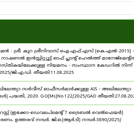
ൻ - ശ്രീ. കുറ ശ്രീനിവാസ് ഐ.എഫ്.എസ് (കെ.എൽ-2015) 
ൽ ഇൻസ്റ്റിറ്റ്യൂട്ട് ഓഫ് പ്ലാന്റ് ഹെൽത്ത് മാനേജ്‌മെന്റ
 തസ്തികയിലേക്കുള്ള നിയമനം - സംസ്ഥാന കേഡറിൽ നിന്ന്
/2025/ജി.എ.ഡി. തീയതി:11.08.2025
ിലേന്ത്യാ സർവീസ് ഓഫീസർമാർക്കുള്ള AIS - അഖിലേന്ത്യാ
പദ്ധതി, 2020. G.O(Ms)No.122/2025/GAD തീയതി:27.08.20
റസ്റ്റ് (ഇക്കോ-ഡെവലപ്മെന്റ് 7 ട്രൈബൽ വെൽഫെയർ)
ണം. ഉത്തരവ് നമ്പർ. ജി.ഒ.(ആർ.ടി) നമ്പർ.3890/2025/