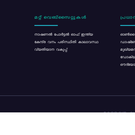
മറ്റ് വെബ്സൈറ്റുകൾ
പ്രധാന
നാഷണൽ പോർട്ടൽ ഓഫ് ഇന്ത്യ
ഓൺലൈ
കേന്ദ്ര വനം പരിസ്ഥിതി കാലാവസ്ഥ
ഡാഷ്ബ
വ്യതിയാന വകുപ്പ്
മുഖ്യമന
ഡോക്യു
ഔദ്യോഗ
കേരള വനം വകു
ഉള്ളടക്ക