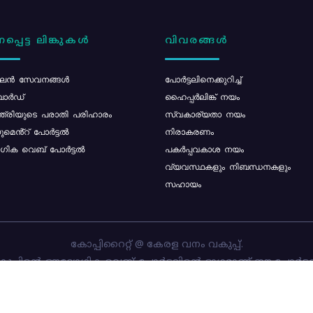
പ്പെട്ട ലിങ്കുകൾ
വിവരങ്ങൾ
ൻ സേവനങ്ങൾ
പോര്‍ട്ടലിനെക്കുറിച്ച്
ോർഡ്
ഹൈപ്പർലിങ്ക് നയം
്ത്രിയുടെ പരാതി പരിഹാരം
സ്വകാര്യതാ നയം
മെൻ്റ് പോർട്ടൽ
നിരാകരണം
ിക വെബ് പോർട്ടൽ
പകർപ്പവകാശ നയം
വ്യവസ്ഥകളും നിബന്ധനകളും
സഹായം
കോപ്പിറൈറ്റ് @ കേരള വനം വകുപ്പ്.
പ്പിന്റെ ഔദ്യോഗിക വെബ്-പോർട്ടലിന്റെ ഭാഗമാണ് ഈ പോർട്ട
ത്തിന്റെ ഉടമസ്ഥാവകാശം കേരള വനം വകുപ്പിനാണ്. പോർട്ടൽ 
ചെയ്തിട്ടുള്ളത്
സി-ഡിറ്റ്
ആണ്.