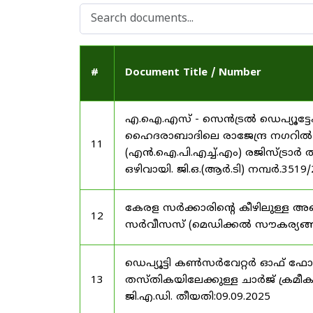
#
Document Title / Number
എ.ഐ.എസ് - സെൻട്രൽ ഡെപ്യൂട്ടേഷ
ഹൈദരാബാദിലെ രാജേന്ദ്ര നഗറിൽ നാഷണ
11
(എൻ.ഐ.പി.എച്ച്.എം) രജിസ്ട്രാർ
ഒഴിവായി. ജി.ഒ.(ആർ.ടി) നമ്പർ.3519
കേരള സർക്കാരിന്റെ കീഴിലുള്ള അഖ
12
സർവീസസ് (മെഡിക്കൽ സൗകര്യങ്ങൾ) 
ഡെപ്യൂട്ടി കൺസർവേറ്റർ ഓഫ് ഫോ
13
തസ്തികയിലേക്കുള്ള ചാർജ് ക്രമീകര
ജി.എ.ഡി. തീയതി:09.09.2025