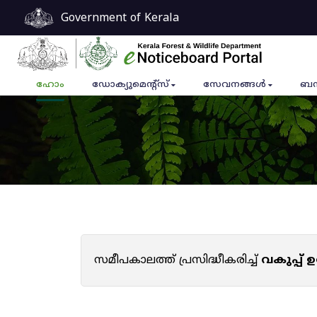
Government of Kerala
ഹോം
ഡോക്യുമെൻ്റ്സ്
സേവനങ്ങൾ
ബന
സമീപകാലത്ത് പ്രസിദ്ധീകരിച്ച്
വകുപ്പ്