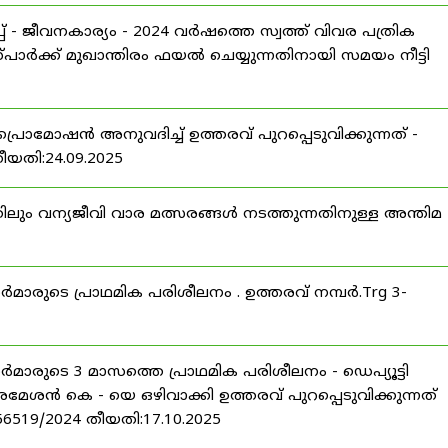
 - ജീവനകാര്യം - 2024 വർഷത്തെ സ്വത്ത് വിവര പത്രിക
പാർക്ക് മുഖാന്തിരം ഫയൽ ചെയ്യുന്നതിനായി സമയം നീട്ടി
പ്രൊമോഷൻ അനുവദിച്ച് ഉത്തരവ് പുറപ്പെടുവിക്കുന്നത് -
തീയതി:24.09.2025
ിലും വന്യജീവി വാര മത്സരങ്ങൾ നടത്തുന്നതിനുള്ള അന്തിമ
ീസർമാരുടെ പ്രാഥമിക പരിശീലനം . ഉത്തരവ് നമ്പർ.Trg 3-
ീസർമാരുടെ 3 മാസത്തെ പ്രാഥമിക പരിശീലനം - ഡെപ്യൂട്ടി
രമേശൻ കെ - യെ ഒഴിവാക്കി ഉത്തരവ് പുറപ്പെടുവിക്കുന്നത്
-56519/2024 തീയതി:17.10.2025