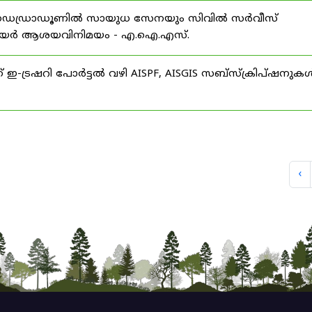
 ഡെഡ്രാഡൂണിൽ സായുധ സേനയും സിവിൽ സർവീസ്
് കരിയർ ആശയവിനിമയം - എ.ഐ.എസ്.
് ഇ-ട്രഷറി പോർട്ടൽ വഴി AISPF, AISGIS സബ്‌സ്‌ക്രിപ്‌ഷനുക
‹