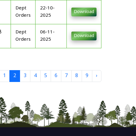
Dept
22-10-
Download
Orders
2025
ൾ
Dept
06-11-
Download
Orders
2025
1
2
3
4
5
6
7
8
9
›