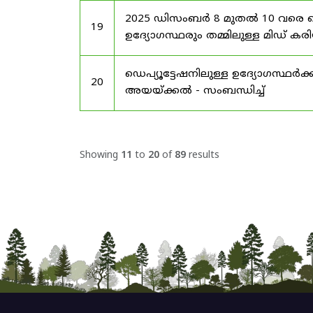
2025 ഡിസംബർ 8 മുതൽ 10 വരെ
19
ഉദ്യോഗസ്ഥരും തമ്മിലുള്ള മിഡ
ഡെപ്യൂട്ടേഷനിലുള്ള ഉദ്യോഗസ്ഥർക്ക
20
അയയ്ക്കൽ - സംബന്ധിച്ച്
Showing
11
to
20
of
89
results