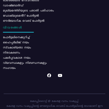
ഓൺലൈൻ സേവനങ്ങൾ
ഡാഷ്ബോർഡ്
മുഖ്യമന്ത്രിയുടെ പരാതി പരിഹാരം
ഡോക്യുമെൻ്റ് പോർട്ടൽ
ഔദ്യോഗിക വെബ് പോർട്ടൽ
വിവരങ്ങൾ
പോര്‍ട്ടലിനെക്കുറിച്ച്
ഹൈപ്പർലിങ്ക് നയം
സ്വകാര്യതാ നയം
നിരാകരണം
പകർപ്പവകാശ നയം
വ്യവസ്ഥകളും നിബന്ധനകളും
സഹായം
കോപ്പിറൈറ്റ് @ കേരള വനം വകുപ്പ്.
കേരള വനം വകുപ്പിന്റെ ഔദ്യോഗിക വെബ്-പോർട്ടലിന്റെ ഭാഗമാണ് ഈ