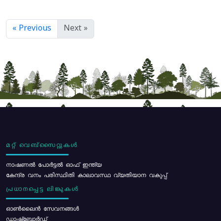
« Previous
Next »
മറ്റ് വെബ്സൈറ്റുകൾ
നാഷണൽ പോർട്ടൽ ഓഫ് ഇന്ത്യ
കേന്ദ്ര വനം പരിസ്ഥിതി കാലാവസ്ഥ വ്യതിയാന വകുപ്പ്
പ്രധാനപ്പെട്ട ലിങ്കുകൾ
ഓൺലൈൻ സേവനങ്ങൾ
ഡാഷ്ബോർഡ്