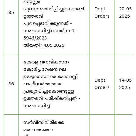
സെല്ലും
പുനഃസംഘടിപ്പിച്ചുക്കൊണ്ട്
Dept
20-05-
85
ഉത്തരവ്
Orders
2025
പുറപ്പെടുവിക്കുന്നത് -
സംബന്ധിച്ച്.നമ്പർ.ഇ-1-
5946/2023
തീയതി:14.05.2025
കേരള വനവികസന
കോർപ്പറേഷനിലെ
ഉദ്യോഗസ്ഥരെ ഫോറസ്റ്റ്
Dept
14-05-
86
ഓഫീസർമാരായ
Orders
2025
പ്രഖ്യാപിച്ചുകൊണ്ടുള്ള
ഉത്തരവ് പരിഷ്കരിച്ചത് -
സംബന്ധിച്ച്
സർവീസിലിരിക്കെ
മരണമടഞ്ഞ