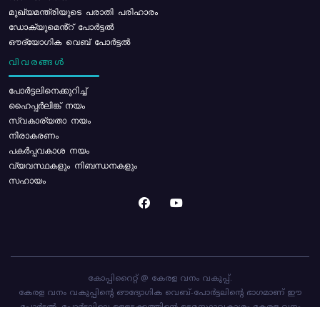
മുഖ്യമന്ത്രിയുടെ പരാതി പരിഹാരം
ഡോക്യുമെൻ്റ് പോർട്ടൽ
ഔദ്യോഗിക വെബ് പോർട്ടൽ
വിവരങ്ങൾ
പോര്‍ട്ടലിനെക്കുറിച്ച്
ഹൈപ്പർലിങ്ക് നയം
സ്വകാര്യതാ നയം
നിരാകരണം
പകർപ്പവകാശ നയം
വ്യവസ്ഥകളും നിബന്ധനകളും
സഹായം
കോപ്പിറൈറ്റ് @ കേരള വനം വകുപ്പ്.
കേരള വനം വകുപ്പിന്റെ ഔദ്യോഗിക വെബ്-പോർട്ടലിന്റെ ഭാഗമാണ് ഈ
പോർട്ടൽ. പോർട്ടലിലെ ഉള്ളടക്കത്തിന്റെ ഉടമസ്ഥാവകാശം കേരള വനം