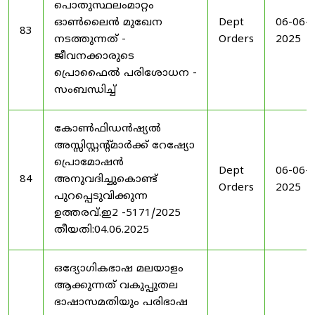
പൊതുസ്ഥലംമാറ്റം
ഓൺലൈൻ മുഖേന
Dept
06-06-
83
നടത്തുന്നത് -
Orders
2025
ജീവനക്കാരുടെ
പ്രൊഫൈൽ പരിശോധന -
സംബന്ധിച്ച്
കോൺഫിഡൻഷ്യൽ
അസ്സിസ്റ്റന്റ്മാർക്ക് റേഷ്യോ
പ്രൊമോഷൻ
Dept
06-06-
84
അനുവദിച്ചുകൊണ്ട്
Orders
2025
പുറപ്പെടുവിക്കുന്ന
ഉത്തരവ്.ഇ2 -5171/2025
തീയതി:04.06.2025
ഒദ്യോഗികഭാഷ മലയാളം
ആക്കുന്നത് വകുപ്പുതല
ഭാഷാസമതിയും പരിഭാഷ