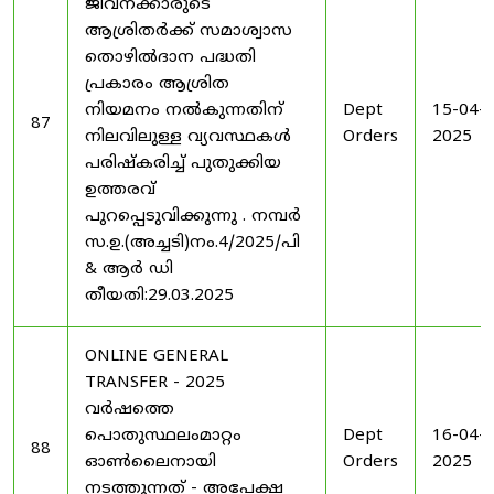
ജീവനക്കാരുടെ
ആശ്രിതർക്ക് സമാശ്വാസ
തൊഴിൽദാന പദ്ധതി
പ്രകാരം ആശ്രിത
നിയമനം നൽകുന്നതിന്
Dept
15-04-
87
നിലവിലുള്ള വ്യവസ്ഥകൾ
Orders
2025
പരിഷ്കരിച്ച് പുതുക്കിയ
ഉത്തരവ്
പുറപ്പെടുവിക്കുന്നു . നമ്പർ
സ.ഉ.(അച്ചടി)നം.4/2025/പി
& ആർ ഡി
തീയതി:29.03.2025
ONLINE GENERAL
TRANSFER - 2025
വർഷത്തെ
പൊതുസ്ഥലംമാറ്റം
Dept
16-04-
88
ഓൺലൈനായി
Orders
2025
നടത്തുന്നത് - അപേക്ഷ