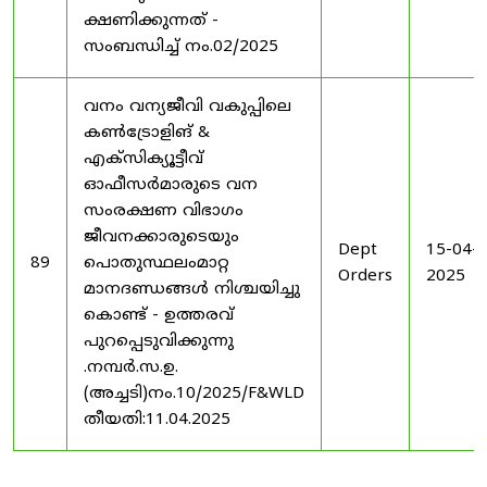
ക്ഷണിക്കുന്നത് -
സംബന്ധിച്ച് നം.02/2025
വനം വന്യജീവി വകുപ്പിലെ
കൺട്രോളിങ്‌ &
എക്സിക്യൂട്ടീവ്
ഓഫീസർമാരുടെ വന
സംരക്ഷണ വിഭാഗം
ജീവനക്കാരുടെയും
Dept
15-04-
89
പൊതുസ്ഥലംമാറ്റ
Orders
2025
മാനദണ്ഡങ്ങൾ നിശ്ചയിച്ചു
കൊണ്ട് - ഉത്തരവ്
പുറപ്പെടുവിക്കുന്നു
.നമ്പർ.സ.ഉ.
(അച്ചടി)നം.10/2025/F&WLD
തീയതി:11.04.2025