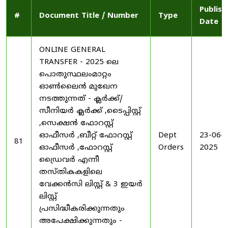
Publish
#
Document Title / Number
Type
Date
ONLINE GENERAL
TRANSFER - 2025 ലെ
പൊതുസ്ഥലംമാറ്റം
ഓൺലൈൻ മുഖേന
നടത്തുന്നത് - ക്ലർക്ക്/
സീനിയർ ക്ലർക്ക് ,ടൈപ്പിസ്റ്റ്
,സെക്ഷൻ ഫോറസ്റ്റ്
ഓഫീസർ ,ബീറ്റ് ഫോറസ്റ്റ്
Dept
23-06-
81
ഓഫീസർ ,ഫോറസ്റ്റ്
Orders
2025
ഡ്രൈവർ എന്നീ
തസ്തികകളിലെ
വേക്കൻസി ലിസ്റ്റ് & 3 ഇയർ
ലിസ്റ്റ്
പ്രസിദ്ധീകരിക്കുന്നതും
അപേക്ഷിക്കുന്നതും -