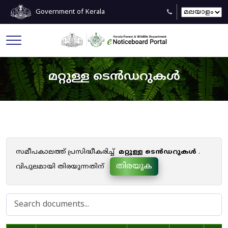
Government of Kerala
മറ്റുള്ള ടെൻഡറുകൾ
സമീപകാലത്ത് പ്രസിദ്ധീകരിച്ച്
മറ്റുള്ള ടെൻഡറുകൾ
.
തിരയുക
വിപുലമായി തിരയുന്നതിന്