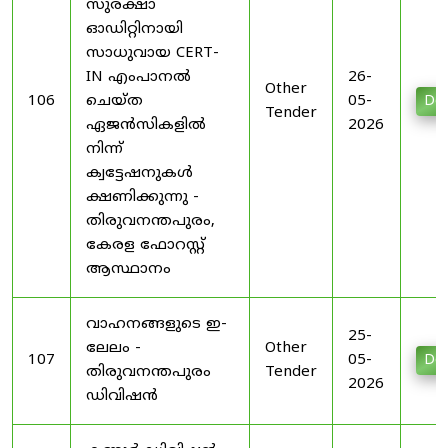
സുരക്ഷാ
ഓഡിറ്റിനായി
സാധുവായ CERT-
IN എംപാനൽ
26-
Other
106
ചെയ്ത
05-
Do
Tender
ഏജൻസികളിൽ
2026
നിന്ന്
ക്വട്ടേഷനുകൾ
ക്ഷണിക്കുന്നു -
തിരുവനന്തപുരം,
കേരള ഫോറസ്റ്റ്
ആസ്ഥാനം
വാഹനങ്ങളുടെ ഇ-
25-
ലേലം -
Other
107
05-
Do
തിരുവനന്തപുരം
Tender
2026
ഡിവിഷൻ