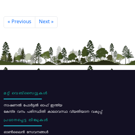
« Previous
Next »
മറ്റ് വെബ്സൈറ്റുകൾ
നാഷണൽ പോർട്ടൽ ഓഫ് ഇന്ത്യ
കേന്ദ്ര വനം പരിസ്ഥിതി കാലാവസ്ഥ വ്യതിയാന വകുപ്പ്
പ്രധാനപ്പെട്ട ലിങ്കുകൾ
ഓൺലൈൻ സേവനങ്ങൾ