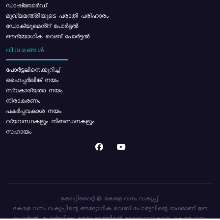
ഡാഷ്ബോർഡ്
മുഖ്യമന്ത്രിയുടെ പരാതി പരിഹാരം
ഡോക്യുമെൻ്റ് പോർട്ടൽ
ഔദ്യോഗിക വെബ് പോർട്ടൽ
വിവരങ്ങൾ
പോര്‍ട്ടലിനെക്കുറിച്ച്
ഹൈപ്പർലിങ്ക് നയം
സ്വകാര്യതാ നയം
നിരാകരണം
പകർപ്പവകാശ നയം
വ്യവസ്ഥകളും നിബന്ധനകളും
സഹായം
കോപ്പിറൈറ്റ് @ കേരള വനം വകുപ്പ്.
കേരള വനം വകുപ്പിന്റെ ഔദ്യോഗിക വെബ്-പോർട്ടലിന്റെ ഭാഗമാണ് ഈ
പോർട്ടൽ. പോർട്ടലിലെ ഉള്ളടക്കത്തിന്റെ ഉടമസ്ഥാവകാശം കേരള വനം