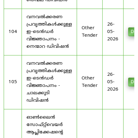
തെന്മല ഡിവിഷൻ
വനവൽക്കരണ
പ്രവൃത്തികൾക്കുള്ള
26-
Other
104
ഇ-ടെൻഡർ
05-
Do
Tender
വിജ്ഞാപനം -
2026
നെന്മാറ ഡിവിഷൻ
വനവൽക്കരണ
പ്രവൃത്തികൾക്കുള്ള
26-
ഇ-ടെൻഡർ
Other
105
05-
Do
വിജ്ഞാപനം -
Tender
2026
ചാലക്കുടി
ഡിവിഷൻ
ഓൺലൈൻ
സോഫ്റ്റ്‌വെയർ
ആപ്ലിക്കേഷന്റെ