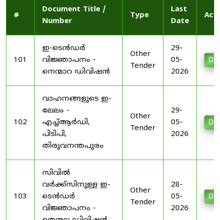
Document Title /
Last
#
Type
Act
Number
Date
ഇ-ടെൻഡർ
29-
Other
101
വിജ്ഞാപനം -
05-
Do
Tender
നെന്മാറ ഡിവിഷൻ
2026
വാഹനങ്ങളുടെ ഇ-
ലേലം -
29-
Other
102
എച്ച്ആർഡി,
05-
Do
Tender
പിടിപി,
2026
തിരുവനന്തപുരം
സിവിൽ
വർക്ക്സിനുള്ള ഇ-
28-
Other
103
ടെൻഡർ
05-
Do
Tender
വിജ്ഞാപനം -
2026