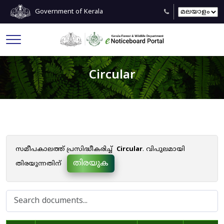
Government of Kerala
Circular
സമീപകാലത്ത് പ്രസിദ്ധീകരിച്ച്
Circular
. വിപുലമായി
തിരയുക
തിരയുന്നതിന്