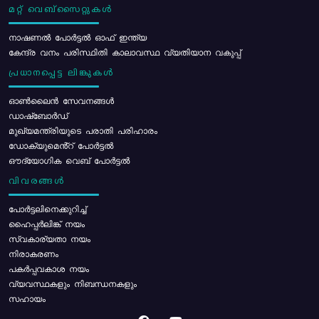
മറ്റ് വെബ്സൈറ്റുകൾ
നാഷണൽ പോർട്ടൽ ഓഫ് ഇന്ത്യ
കേന്ദ്ര വനം പരിസ്ഥിതി കാലാവസ്ഥ വ്യതിയാന വകുപ്പ്
പ്രധാനപ്പെട്ട ലിങ്കുകൾ
ഓൺലൈൻ സേവനങ്ങൾ
ഡാഷ്ബോർഡ്
മുഖ്യമന്ത്രിയുടെ പരാതി പരിഹാരം
ഡോക്യുമെൻ്റ് പോർട്ടൽ
ഔദ്യോഗിക വെബ് പോർട്ടൽ
വിവരങ്ങൾ
പോര്‍ട്ടലിനെക്കുറിച്ച്
ഹൈപ്പർലിങ്ക് നയം
സ്വകാര്യതാ നയം
നിരാകരണം
പകർപ്പവകാശ നയം
വ്യവസ്ഥകളും നിബന്ധനകളും
സഹായം