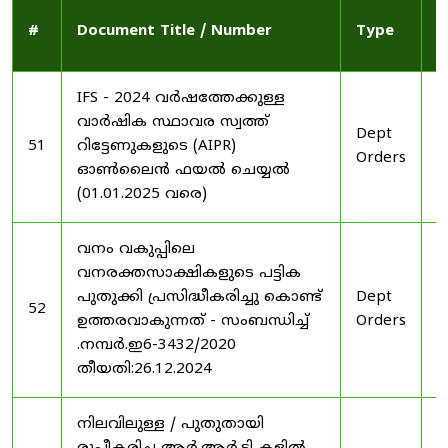
P
#
Document Title / Number
Type
D
IFS - 2024 വർഷത്തേക്കുള്ള
വാർഷിക സ്ഥാവര സ്വത്ത്
Dept
2
51
റിട്ടേണുകളുടെ (AIPR)
Orders
2
ഓൺലൈൻ ഫയൽ ചെയ്യൽ
(01.01.2025 വരെ)
വനം വകുപ്പിലെ
വനരക്തസാക്ഷികളുടെ പട്ടിക
പുതുക്കി പ്രസിദ്ധീകരിച്ചു കൊണ്ട്
Dept
2
52
ഉത്തരവാകുന്നത് - സംബന്ധിച്ച്
Orders
2
.നമ്പർ.ഇ6-3432/2020
തീയതി:26.12.2024
നിലവിലുള്ള / പുതുതായി