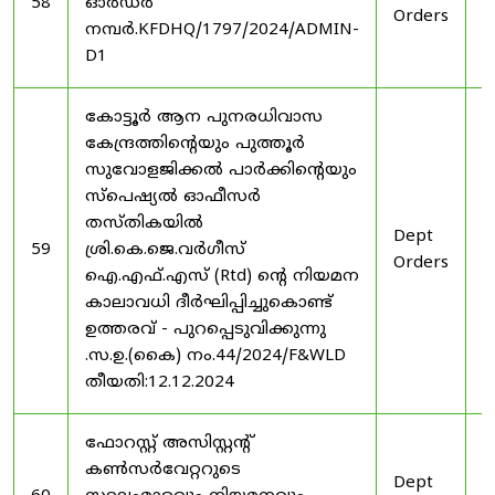
58
ഓർഡർ
Orders
2
നമ്പർ.KFDHQ/1797/2024/ADMIN-
D1
കോട്ടൂർ ആന പുനരധിവാസ
കേന്ദ്രത്തിന്റെയും പുത്തൂർ
സുവോളജിക്കൽ പാർക്കിന്റെയും
സ്പെഷ്യൽ ഓഫീസർ
തസ്തികയിൽ
Dept
3
59
ശ്രി.കെ.ജെ.വർഗീസ്
Orders
2
ഐ.എഫ്.എസ് (Rtd) ന്റെ നിയമന
കാലാവധി ദീർഘിപ്പിച്ചുകൊണ്ട്
ഉത്തരവ് - പുറപ്പെടുവിക്കുന്നു
.സ.ഉ.(കൈ) നം.44/2024/F&WLD
തീയതി:12.12.2024
ഫോറസ്റ്റ് അസിസ്റ്റൻ്റ്
കൺസർവേറ്ററുടെ
Dept
3