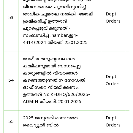
രൂപീകരിച്ച ആർ.ആർ.ടി കളിൽ
ജീവനക്കാരെ പുനവിന്യസിച്ച് -
അധിക ചുമതല നൽകി -ജോലി
Dept
2
53
ക്രമീകരിച്ച് ഉത്തരവ്
Orders
2
പുറപ്പെടുവിക്കുന്നത് -
സംബന്ധിച്ച് .nambar.ഇ4-
4414/2024 തീയതി:25.01.2025
ദേശീയ മനുഷ്യാവകാശ
കമ്മീഷനുമായി ബന്ധപ്പെട്ട
കാര്യങ്ങളിൽ വിവരങ്ങൾ
Dept
2
54
കണ്ടെത്തുന്നതിന് നോഡൽ
Orders
2
ഓഫീസറെ നിയമിക്കണം.
ഉത്തരവ് No.KFDHQ/626/2025-
ADMIN തീയതി: 20.01.2025
2025 ജനുവരി മാസത്തെ
Dept
1
55
വൈദ്യുതി ബിൽ
Orders
2