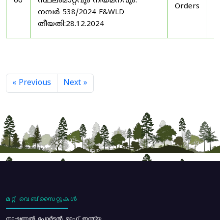
60
സ്ഥലംമാറ്റവും നിയമനവും.
Orders
2
നമ്പർ 538/2024 F&WLD
തീയതി:28.12.2024
« Previous
Next »
മറ്റ് വെബ്സൈറ്റുകൾ
നാഷണൽ പോർട്ടൽ ഓഫ് ഇന്ത്യ