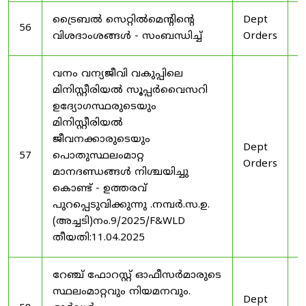
ട്രൈബൽ സെറ്റിൽമെൻ്റിൻ്റെ
Dept
1
56
വിശദാംശങ്ങൾ - സംബന്ധിച്ച്
Orders
2
വനം വന്യജീവി വകുപ്പിലെ
മിനിസ്റ്റീരിയൽ സൂപ്പർവൈസറി
ഉദ്യോഗസ്ഥരുടെയും
മിനിസ്റ്റീരിയൽ
ജീവനക്കാരുടെയും
Dept
1
57
പൊതുസ്ഥലംമാറ്റ
Orders
2
മാനദണ്ഡങ്ങൾ നിശ്ചയിച്ചു
കൊണ്ട് - ഉത്തരവ്
പുറപ്പെടുവിക്കുന്നു .നമ്പർ.സ.ഉ.
(അച്ചടി)നം.9/2025/F&WLD
തീയതി:11.04.2025
റേഞ്ച് ഫോറസ്റ്റ് ഓഫീസർമാരുടെ
സ്ഥലംമാറ്റവും നിയമനവും.
Dept
3