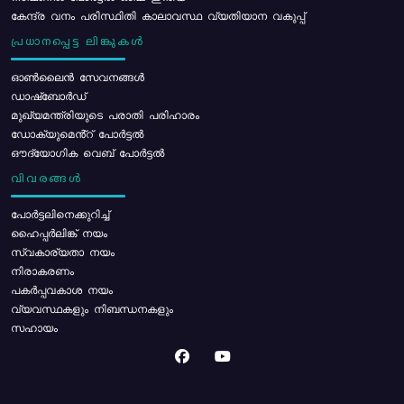
കേന്ദ്ര വനം പരിസ്ഥിതി കാലാവസ്ഥ വ്യതിയാന വകുപ്പ്
പ്രധാനപ്പെട്ട ലിങ്കുകൾ
ഓൺലൈൻ സേവനങ്ങൾ
ഡാഷ്ബോർഡ്
മുഖ്യമന്ത്രിയുടെ പരാതി പരിഹാരം
ഡോക്യുമെൻ്റ് പോർട്ടൽ
ഔദ്യോഗിക വെബ് പോർട്ടൽ
വിവരങ്ങൾ
പോര്‍ട്ടലിനെക്കുറിച്ച്
ഹൈപ്പർലിങ്ക് നയം
സ്വകാര്യതാ നയം
നിരാകരണം
പകർപ്പവകാശ നയം
വ്യവസ്ഥകളും നിബന്ധനകളും
സഹായം