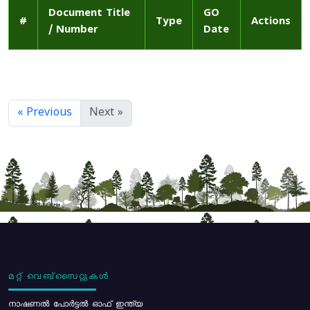
Document Title
GO
#
Type
Actions
/ Number
Date
« Previous
Next »
മറ്റ് വെബ്സൈറ്റുകൾ
നാഷണൽ പോർട്ടൽ ഓഫ് ഇന്ത്യ