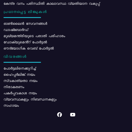
കേന്ദ്ര വനം പരിസ്ഥിതി കാലാവസ്ഥ വ്യതിയാന വകുപ്പ്
പ്രധാനപ്പെട്ട ലിങ്കുകൾ
ഓൺലൈൻ സേവനങ്ങൾ
ഡാഷ്ബോർഡ്
മുഖ്യമന്ത്രിയുടെ പരാതി പരിഹാരം
ഡോക്യുമെൻ്റ് പോർട്ടൽ
ഔദ്യോഗിക വെബ് പോർട്ടൽ
വിവരങ്ങൾ
പോര്‍ട്ടലിനെക്കുറിച്ച്
ഹൈപ്പർലിങ്ക് നയം
സ്വകാര്യതാ നയം
നിരാകരണം
പകർപ്പവകാശ നയം
വ്യവസ്ഥകളും നിബന്ധനകളും
സഹായം