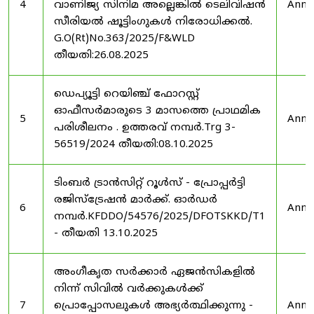
4
വാണിജ്യ സിനിമ അല്ലെങ്കിൽ ടെലിവിഷൻ
Anno
സീരിയൽ ഷൂട്ടിംഗുകൾ നിരോധിക്കൽ.
G.O(Rt)No.363/2025/F&WLD
തീയതി:26.08.2025
ഡെപ്യൂട്ടി റെയിഞ്ച് ഫോറസ്റ്റ്
ഓഫീസർമാരുടെ 3 മാസത്തെ പ്രാഥമിക
5
Anno
പരിശീലനം . ഉത്തരവ് നമ്പർ.Trg 3-
56519/2024 തീയതി:08.10.2025
ടിംബർ ട്രാൻസിറ്റ് റൂൾസ് - പ്രോപ്പർട്ടി
രജിസ്ട്രേഷൻ മാർക്ക്. ഓർഡർ
6
Anno
നമ്പർ.KFDDO/54576/2025/DFOTSKKD/T1
- തീയതി 13.10.2025
അംഗീകൃത സർക്കാർ ഏജൻസികളിൽ
നിന്ന് സിവിൽ വർക്കുകൾക്ക്
7
പ്രൊപ്പോസലുകൾ അഭ്യർത്ഥിക്കുന്നു -
Anno