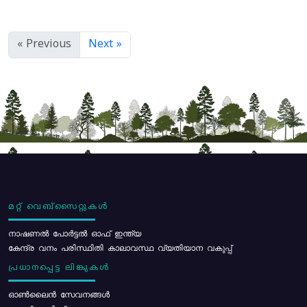
« Previous
Next »
മറ്റ് വെബ്സൈറ്റുകൾ
നാഷണൽ പോർട്ടൽ ഓഫ് ഇന്ത്യ
കേന്ദ്ര വനം പരിസ്ഥിതി കാലാവസ്ഥ വ്യതിയാന വകുപ്പ്
പ്രധാനപ്പെട്ട ലിങ്കുകൾ
ഓൺലൈൻ സേവനങ്ങൾ