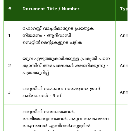
#
Document Title / Number
Type
ഫോറസ്റ്റ് വാച്ചർമാരുടെ പ്രത്യേക
1
നിയമനം - ആദിവാസി
Anno
സെറ്റിൽമെന്റുകളുടെ പട്ടിക
യുവ എഴുത്തുകാർക്കുള്ള പ്രകൃതി പഠന
2
ക്യാമ്പിന് അപേക്ഷകൾ ക്ഷണിക്കുന്നു -
Anno
പത്രക്കുറിപ്പ്
വന്യജീവി സമാപന സമ്മേളനം ഇന്ന്
3
Anno
ഒക്ടോബർ - 9 ന്
വന്യജീവി സങ്കേതങ്ങൾ,
ദേശീയോദ്യാനങ്ങൾ, കടുവ സംരക്ഷണ
കേന്ദ്രങ്ങൾ എന്നിവയ്ക്കുള്ളിൽ