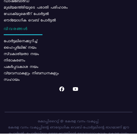
ഡാഷ്ബോർഡ്
മുഖ്യമന്ത്രിയുടെ പരാതി പരിഹാരം
ഡോക്യുമെൻ്റ് പോർട്ടൽ
ഔദ്യോഗിക വെബ് പോർട്ടൽ
വിവരങ്ങൾ
പോര്‍ട്ടലിനെക്കുറിച്ച്
ഹൈപ്പർലിങ്ക് നയം
സ്വകാര്യതാ നയം
നിരാകരണം
പകർപ്പവകാശ നയം
വ്യവസ്ഥകളും നിബന്ധനകളും
സഹായം
കോപ്പിറൈറ്റ് @ കേരള വനം വകുപ്പ്.
കേരള വനം വകുപ്പിന്റെ ഔദ്യോഗിക വെബ്-പോർട്ടലിന്റെ ഭാഗമാണ് ഈ
പോർട്ടൽ. പോർട്ടലിലെ ഉള്ളടക്കത്തിന്റെ ഉടമസ്ഥാവകാശം കേരള വനം