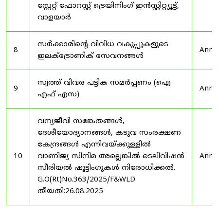
സ്റ്റേറ്റ് ഫോറസ്റ്റ് ട്രെയിനിംഗ് ഇൻസ്റ്റിറ്റ്യൂട്ട്,
വാളയാർ
സർക്കാരിന്റെ വിവിധ വകുപ്പുകളുടെ
8
Anno
ഇലക്ട്രോണിക് സേവനങ്ങൾ
സ്വത്ത് വിവര പട്ടിക സമർപ്പണം (ഐ
9
Anno
എഫ് എസ)
വന്യജീവി സങ്കേതങ്ങൾ,
ദേശീയോദ്യാനങ്ങൾ, കടുവ സംരക്ഷണ
കേന്ദ്രങ്ങൾ എന്നിവയ്ക്കുള്ളിൽ
10
വാണിജ്യ സിനിമ അല്ലെങ്കിൽ ടെലിവിഷൻ
Anno
സീരിയൽ ഷൂട്ടിംഗുകൾ നിരോധിക്കൽ.
G.O(Rt)No.363/2025/F&WLD
തീയതി:26.08.2025