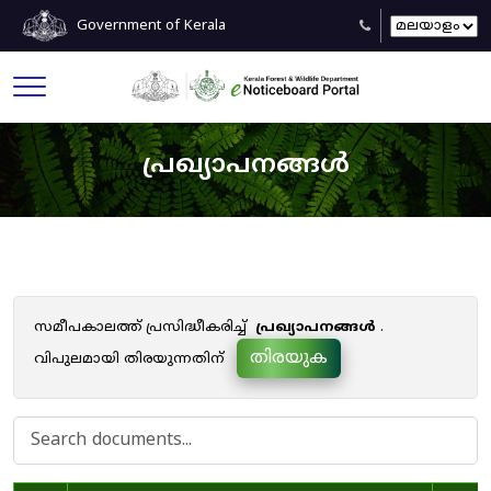
Government of Kerala
പ്രഖ്യാപനങ്ങൾ
സമീപകാലത്ത് പ്രസിദ്ധീകരിച്ച്
പ്രഖ്യാപനങ്ങൾ
.
തിരയുക
വിപുലമായി തിരയുന്നതിന്