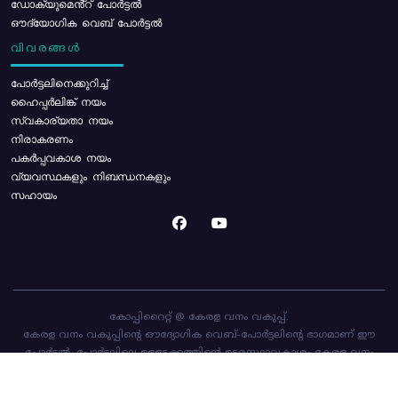
ഡോക്യുമെൻ്റ് പോർട്ടൽ
ഔദ്യോഗിക വെബ് പോർട്ടൽ
വിവരങ്ങൾ
പോര്‍ട്ടലിനെക്കുറിച്ച്
ഹൈപ്പർലിങ്ക് നയം
സ്വകാര്യതാ നയം
നിരാകരണം
പകർപ്പവകാശ നയം
വ്യവസ്ഥകളും നിബന്ധനകളും
സഹായം
കോപ്പിറൈറ്റ് @ കേരള വനം വകുപ്പ്.
കേരള വനം വകുപ്പിന്റെ ഔദ്യോഗിക വെബ്-പോർട്ടലിന്റെ ഭാഗമാണ് ഈ
പോർട്ടൽ. പോർട്ടലിലെ ഉള്ളടക്കത്തിന്റെ ഉടമസ്ഥാവകാശം കേരള വനം
വകുപ്പിനാണ്. പോർട്ടൽ രൂപകൽപ്പന ചെയ്തിട്ടുള്ളത്
സി-ഡിറ്റ്
ആണ്.