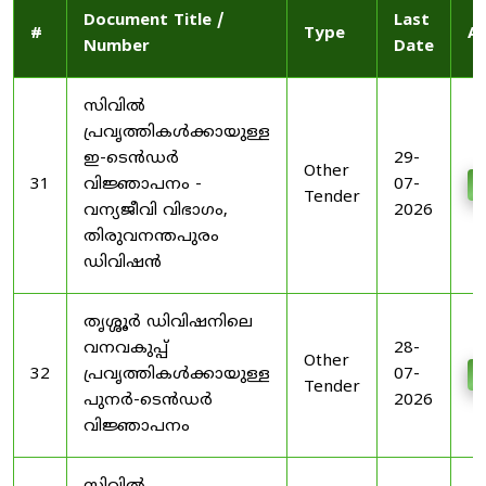
Document Title /
Last
#
Type
Ac
Number
Date
സിവിൽ
പ്രവൃത്തികൾക്കായുള്ള
ഇ-ടെൻഡർ
29-
Other
31
വിജ്ഞാപനം -
07-
D
Tender
വന്യജീവി വിഭാഗം,
2026
തിരുവനന്തപുരം
ഡിവിഷൻ
തൃശ്ശൂർ ഡിവിഷനിലെ
വനവകുപ്പ്
28-
Other
32
പ്രവൃത്തികൾക്കായുള്ള
07-
D
Tender
പുനർ-ടെൻഡർ
2026
വിജ്ഞാപനം