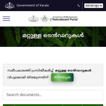
Government of Kerala
മറ്റുള്ള ടെൻഡറുകൾ
സമീപകാലത്ത് പ്രസിദ്ധീകരിച്ച്
മറ്റുള്ള ടെൻഡറുകൾ
.
തിരയുക
വിപുലമായി തിരയുന്നതിന്