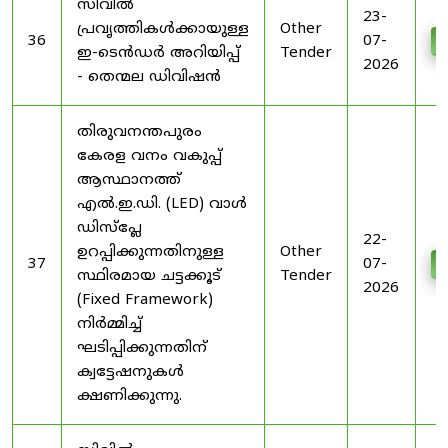
സിവിൽ
23-
പ്രവൃത്തികൾക്കായുള്ള
Other
36
07-
D
ഇ-ടെൻഡർ അറിയിപ്പ്
Tender
2026
- തെന്മല ഡിവിഷൻ
തിരുവനന്തപുരം
കേരള വനം വകുപ്പ്
ആസ്ഥാനത്ത്
എൽ.ഇ.ഡി. (LED) വാൾ
ഡിസ്‌പ്ലേ
22-
ഉറപ്പിക്കുന്നതിനുള്ള
Other
37
07-
D
സ്ഥിരമായ ചട്ടക്കൂട്
Tender
2026
(Fixed Framework)
നിർമ്മിച്ച്
ഘടിപ്പിക്കുന്നതിന്
ക്വട്ടേഷനുകൾ
ക്ഷണിക്കുന്നു.