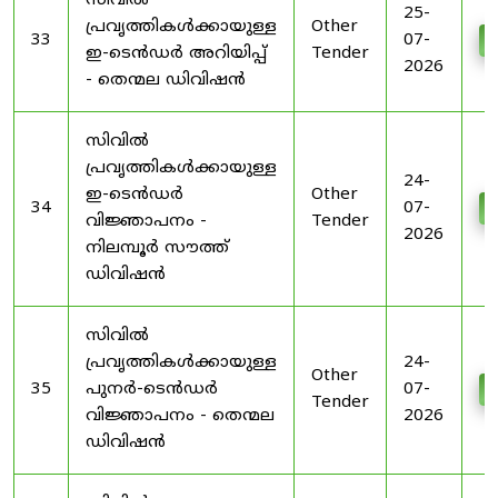
സിവിൽ
25-
പ്രവൃത്തികൾക്കായുള്ള
Other
33
07-
D
ഇ-ടെൻഡർ അറിയിപ്പ്
Tender
2026
- തെന്മല ഡിവിഷൻ
സിവിൽ
പ്രവൃത്തികൾക്കായുള്ള
24-
ഇ-ടെൻഡർ
Other
34
07-
D
വിജ്ഞാപനം -
Tender
2026
നിലമ്പൂർ സൗത്ത്
ഡിവിഷൻ
സിവിൽ
പ്രവൃത്തികൾക്കായുള്ള
24-
Other
35
പുനർ-ടെൻഡർ
07-
D
Tender
വിജ്ഞാപനം - തെന്മല
2026
ഡിവിഷൻ