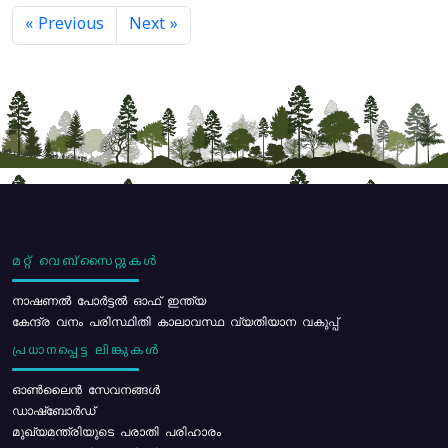
« Previous
Next »
മറ്റ് വെബ്സൈറ്റുകൾ
നാഷണൽ പോർട്ടൽ ഓഫ് ഇന്ത്യ
കേന്ദ്ര വനം പരിസ്ഥിതി കാലാവസ്ഥ വ്യതിയാന വകുപ്പ്
പ്രധാനപ്പെട്ട ലിങ്കുകൾ
ഓൺലൈൻ സേവനങ്ങൾ
ഡാഷ്ബോർഡ്
മുഖ്യമന്ത്രിയുടെ പരാതി പരിഹാരം