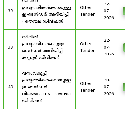
സിവിൽ
22-
പ്രവൃത്തികൾക്കായുള്ള
Other
38
07-
D
ഇ-ടെൻഡർ അറിയിപ്പ്
Tender
2026
- തെന്മല ഡിവിഷൻ
സിവിൽ
22-
പ്രവൃത്തികൾക്കുള്ള
Other
39
07-
D
ടെൻഡർ അറിയിപ്പ് -
Tender
2026
കണ്ണൂർ ഡിവിഷൻ
വനംവകുപ്പ്
പ്രവൃത്തികൾക്കായുള്ള
20-
Other
40
ഇ-ടെൻഡർ
07-
D
Tender
വിജ്ഞാപനം - തെന്മല
2026
ഡിവിഷൻ