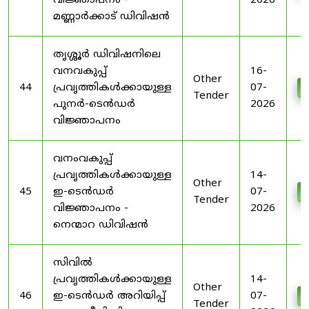
വിജ്ഞാപനം -
2026
മണ്ണാർക്കാട് ഡിവിഷൻ
തൃശ്ശൂർ ഡിവിഷനിലെ
വനവകുപ്പ്
16-
Other
44
പ്രവൃത്തികൾക്കായുള്ള
07-
D
Tender
പുനർ-ടെൻഡർ
2026
വിജ്ഞാപനം
വനംവകുപ്പ്
പ്രവൃത്തികൾക്കായുള്ള
14-
Other
45
ഇ-ടെൻഡർ
07-
D
Tender
വിജ്ഞാപനം -
2026
നെന്മാറ ഡിവിഷൻ
സിവിൽ
പ്രവൃത്തികൾക്കായുള്ള
14-
Other
46
ഇ-ടെൻഡർ അറിയിപ്പ്
07-
D
Tender