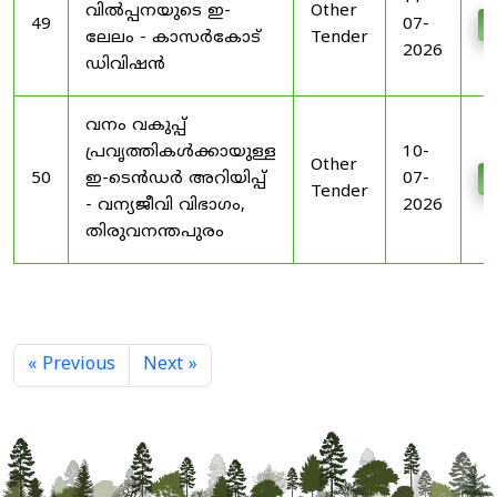
വിൽപ്പനയുടെ ഇ-
Other
49
07-
D
ലേലം - കാസർകോട്
Tender
2026
ഡിവിഷൻ
വനം വകുപ്പ്
പ്രവൃത്തികൾക്കായുള്ള
10-
Other
50
ഇ-ടെൻഡർ അറിയിപ്പ്
07-
D
Tender
- വന്യജീവി വിഭാഗം,
2026
തിരുവനന്തപുരം
« Previous
Next »