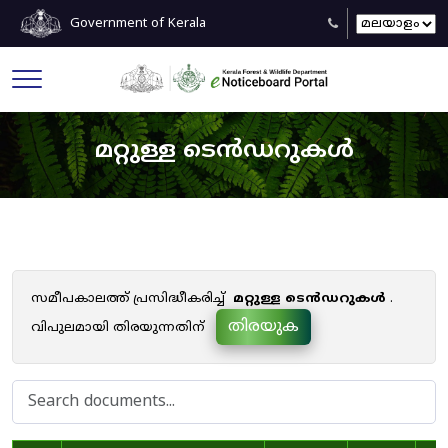
Government of Kerala
മറ്റുള്ള ടെൻഡറുകൾ
സമീപകാലത്ത് പ്രസിദ്ധീകരിച്ച്
മറ്റുള്ള ടെൻഡറുകൾ
.
തിരയുക
വിപുലമായി തിരയുന്നതിന്