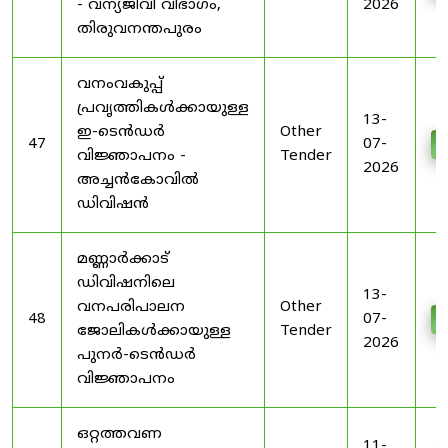
- വന്യജീവി വിഭാഗം,
2026
തിരുവനന്തപുരം
വനംവകുപ്പ്
പ്രവൃത്തികൾക്കായുള്ള
13-
ഇ-ടെൻഡർ
Other
47
07-
D
വിജ്ഞാപനം -
Tender
2026
അച്ചൻകോവിൽ
ഡിവിഷൻ
മണ്ണാർക്കാട്
ഡിവിഷനിലെ
13-
വനപരിപാലന
Other
48
07-
D
ജോലികൾക്കായുള്ള
Tender
2026
പുനർ-ടെൻഡർ
വിജ്ഞാപനം
ഒറ്റത്തവണ
11-