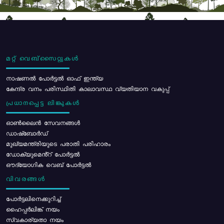
മറ്റ് വെബ്സൈറ്റുകൾ
നാഷണൽ പോർട്ടൽ ഓഫ് ഇന്ത്യ
കേന്ദ്ര വനം പരിസ്ഥിതി കാലാവസ്ഥ വ്യതിയാന വകുപ്പ്
പ്രധാനപ്പെട്ട ലിങ്കുകൾ
ഓൺലൈൻ സേവനങ്ങൾ
ഡാഷ്ബോർഡ്
മുഖ്യമന്ത്രിയുടെ പരാതി പരിഹാരം
ഡോക്യുമെൻ്റ് പോർട്ടൽ
ഔദ്യോഗിക വെബ് പോർട്ടൽ
വിവരങ്ങൾ
പോര്‍ട്ടലിനെക്കുറിച്ച്
ഹൈപ്പർലിങ്ക് നയം
സ്വകാര്യതാ നയം