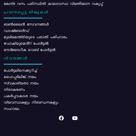
കേന്ദ്ര വനം പരിസ്ഥിതി കാലാവസ്ഥ വ്യതിയാന വകുപ്പ്
പ്രധാനപ്പെട്ട ലിങ്കുകൾ
ഓൺലൈൻ സേവനങ്ങൾ
ഡാഷ്ബോർഡ്
മുഖ്യമന്ത്രിയുടെ പരാതി പരിഹാരം
ഡോക്യുമെൻ്റ് പോർട്ടൽ
ഔദ്യോഗിക വെബ് പോർട്ടൽ
വിവരങ്ങൾ
പോര്‍ട്ടലിനെക്കുറിച്ച്
ഹൈപ്പർലിങ്ക് നയം
സ്വകാര്യതാ നയം
നിരാകരണം
പകർപ്പവകാശ നയം
വ്യവസ്ഥകളും നിബന്ധനകളും
സഹായം