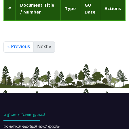
Document Title
GO
#
Type
Actions
/ Number
Date
« Previous
Next »
മറ്റ് വെബ്സൈറ്റുകൾ
നാഷണൽ പോർട്ടൽ ഓഫ് ഇന്ത്യ