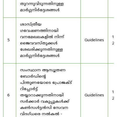
തുറന്നുവിടുന്നതിനുള്ള
മാർഗ്ഗനിർദ്ദേശങ്ങൾ
ശാസ്ത്രീയ
ഗവേഷണത്തിനായി
വനമേഖലകളിൽ നിന്ന്
19
5
Guidelines
ജൈവവസ്തുക്കൾ
20
ശേഖരിക്കുന്നതിനുള്ള
മാർഗ്ഗനിർദ്ദേശങ്ങൾ
സംസ്ഥാന ആസൂത്രണ
ബോർഡിൻ്റെ
പിന്തുണയോടെ പ്രോജക്ട്
റിപ്പോർട്ട്
19
6
തയ്യാറാക്കുന്നതിനായി
Guidelines
20
സർക്കാർ വകുപ്പുകൾക്ക്
കൺസൾട്ടൻസി സേവന
വിദഗ്ധരെ നൽകൽ -