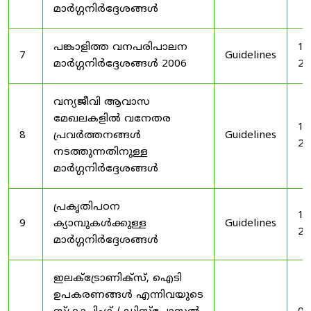
മാർഗ്ഗനിർദ്ദേശങ്ങൾ
പങ്കാളിത്ത വനപരിപാലന
19
7
Guidelines
മാർഗ്ഗനിർദ്ദേശങ്ങൾ 2006
20
വന്യജീവി ആവാസ
മേഖലകളിൽ വനേതര
19
8
പ്രവർത്തനങ്ങൾ
Guidelines
20
നടത്തുന്നതിനുള്ള
മാർഗ്ഗനിർദ്ദേശങ്ങൾ
പ്രകൃതിപഠന
19
9
ക്യാമ്പുകൾക്കുള്ള
Guidelines
20
മാർഗ്ഗനിർദ്ദേശങ്ങൾ
ഇലക്‌ട്രോണിക്‌സ്, ഐടി
ഉപകരണങ്ങൾ എന്നിവയുടെ