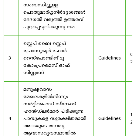
സംബന്ധിച്ചുള്ള
പൊതുമാർഗ്ഗനിർദ്ദേശങ്ങൾ
ഭേദഗതി വരുത്തി ഉത്തരവ്
പുറപ്പെടുവിക്കുന്നു നമ
സ്റ്റെപ് ബൈ സ്റ്റെപ്
പ്രോസുജൂർ ഫോർ
03
3
റെസ്‌പോണ്ടിങ് ടു
Guidelines
20
കോംപ്രമൈസ് ഓഫ്
സിസ്റ്റംസ്
മനുഷ്യവാസ
മേഖലകളിൽനിന്നും
സർട്ടിഫൈഡ് സ്നേക്ക്
ഹാൻഡ്‌ലർമാർ പിടിക്കുന്ന
19
4
പാമ്പുകളെ സുരക്ഷിതമായി
Guidelines
20
അവയുടെ തനതു
ആവാസവ്യവസ്ഥായിൽ