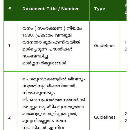
Pu
#
Document Title / Number
Type
Da
വനം ( സംരക്ഷണ ) നിയമം
1980, പ്രകാരം വനഭൂമി
വനേതര ഭൂമി എന്നിവയിൽ
19
1
Guidelines
ഉൾപ്പെടുന്ന പദ്ധതികൾ
20
സംബന്ധിച്ച
മാർഗ്ഗനിർദ്ദേശങ്ങൾ
പൊതുസ്ഥലങ്ങളിൽ ജീവനും
സ്വത്തിനും ഭീഷണിയായി
നിൽക്കുന്നതും
വികസനപ്രവർത്തനങ്ങൾക്ക്
തടസ്സം സൃഷ്ടിക്കുന്നതുമായ
മരങ്ങളുടെ മുറിച്ചുമാറ്റൽ,
20
2
Guidelines
മൂല്യനിർണ്ണയം ലേല
20
നടപടികൾ എന്നിവ