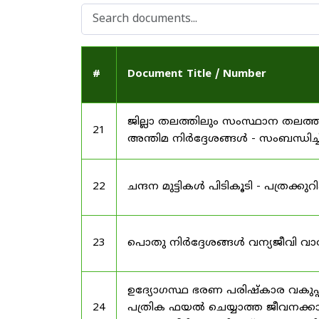
#
Document Title / Number
ജില്ലാ തലത്തിലും സംസ്ഥാന തലത്ത
21
അന്തിമ നിർദ്ദേശങ്ങൾ - സംബന്ധിച്ച
22
ചന്ദന മുട്ടികൾ പിടികൂടി - പത്രക്കുറിപ്
23
പൊതു നിർദ്ദേശങ്ങൾ വന്യജീവി വാ
ഉദ്യോഗസ്ഥ ഭരണ പരിഷ്കാര വകുപ്പ്
24
പത്രിക ഫയൽ ചെയ്യാത്ത ജീവനക്കാർ