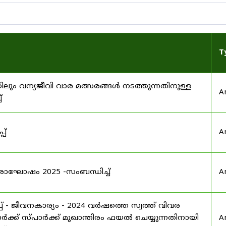
T
ിലും വന്യജീവി വാര മത്സരങ്ങൾ നടത്തുന്നതിനുള്ള
A
്
പ്
A
രാഘോഷം 2025 -സംബന്ധിച്ച്
A
 - ജീവനകാര്യം - 2024 വർഷത്തെ സ്വത്ത് വിവര
ക്ക് സ്പാർക്ക് മുഖാന്തിരം ഫയൽ ചെയ്യുന്നതിനായി
A