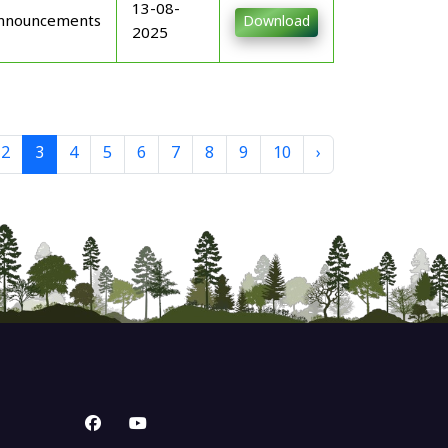
13-08-
nnouncements
Download
2025
2
3
4
5
6
7
8
9
10
›