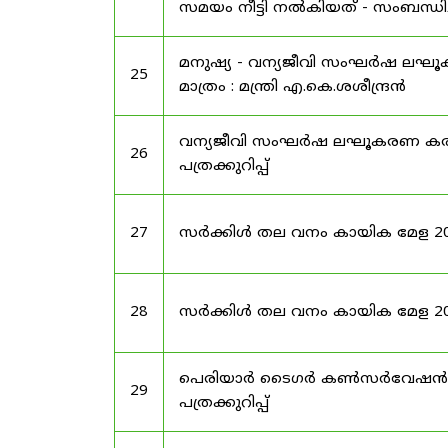
സമയം നീട്ടി നൽകിയത് - സംബന്ധിച്
മനുഷ്യ - വന്യജീവി സംഘർഷ ലഘ
25
മാത്രം : മന്ത്രി എ.കെ.ശശീന്ദ്രൻ
വന്യജീവി സംഘർഷ ലഘൂകരണ കരട്
26
പത്രക്കുറിപ്പ്
27
സർക്കിൾ തല വനം കായിക മേള 2025 -
28
സർക്കിൾ തല വനം കായിക മേള 2025
പെരിയാർ ടൈഗർ കൺസർവേഷൻ 
29
പത്രക്കുറിപ്പ്