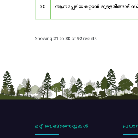
30
ആനപ്പേടിയകറ്റാൻ മുള്ളരിങ്ങാട് സ
Showing
21
to
30
of
92
results
മറ്റ് വെബ്സൈറ്റുകൾ
പ്രധാന