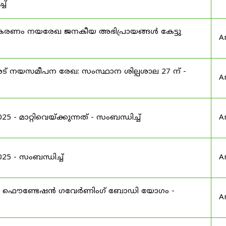
ച്
ൂകരണം നയരേഖ ജനകീയ അഭിപ്രായങ്ങൾ കേട്ടു
A
 നയസമീപന രേഖ: സംസ്ഥാന ശില്പശാല 27 ന് -
A
 മാറ്റിവെയ്ക്കുന്നത് - സംബന്ധിച്ച്
A
 - സംബന്ധിച്ച്
A
ഫൌണ്ടേഷൻ ഗവേർണിംഗ് ബോഡി യോഗം -
A