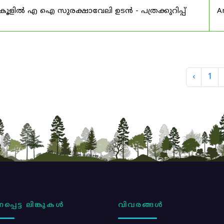
്കൂളിൽ എ ഐ സുരക്ഷാവേലി ഉടൻ - പത്രക്കുറിപ്പ്
A
‹
1
പ്പെട്ട ലിങ്കുകൾ
വിവരങ്ങൾ