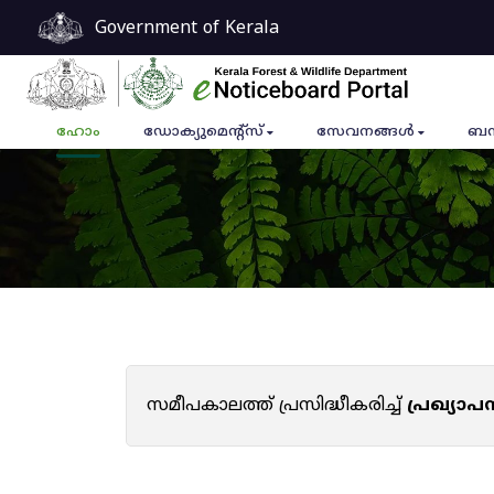
Government of Kerala
ഹോം
ഡോക്യുമെൻ്റ്സ്
സേവനങ്ങൾ
ബന
സമീപകാലത്ത് പ്രസിദ്ധീകരിച്ച്
പ്രഖ്യാ