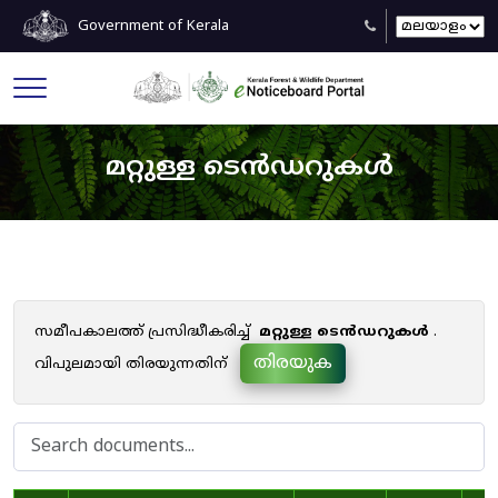
Government of Kerala
മറ്റുള്ള ടെൻഡറുകൾ
സമീപകാലത്ത് പ്രസിദ്ധീകരിച്ച്
മറ്റുള്ള ടെൻഡറുകൾ
.
തിരയുക
വിപുലമായി തിരയുന്നതിന്