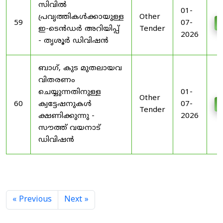
സിവിൽ
01-
പ്രവൃത്തികൾക്കായുള്ള
Other
59
07-
D
ഇ-ടെൻഡർ അറിയിപ്പ്
Tender
2026
- തൃശൂർ ഡിവിഷൻ
ബാഗ്, കുട മുതലായവ
വിതരണം
ചെയ്യുന്നതിനുള്ള
01-
Other
60
ക്വട്ടേഷനുകൾ
07-
D
Tender
ക്ഷണിക്കുന്നു -
2026
സൗത്ത് വയനാട്
ഡിവിഷൻ
« Previous
Next »