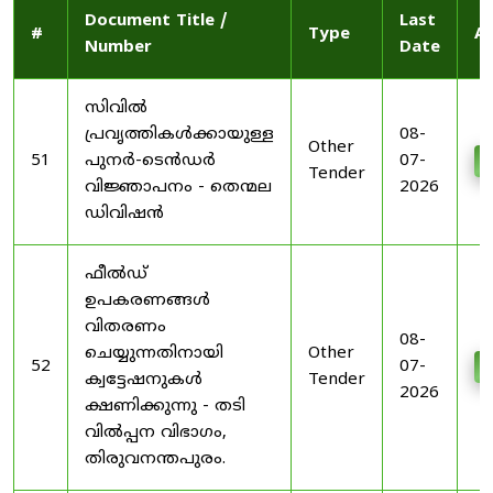
Document Title /
Last
#
Type
Ac
Number
Date
സിവിൽ
പ്രവൃത്തികൾക്കായുള്ള
08-
Other
51
പുനർ-ടെൻഡർ
07-
D
Tender
വിജ്ഞാപനം - തെന്മല
2026
ഡിവിഷൻ
ഫീൽഡ്
ഉപകരണങ്ങൾ
വിതരണം
08-
ചെയ്യുന്നതിനായി
Other
52
07-
D
ക്വട്ടേഷനുകൾ
Tender
2026
ക്ഷണിക്കുന്നു - തടി
വിൽപ്പന വിഭാഗം,
തിരുവനന്തപുരം.