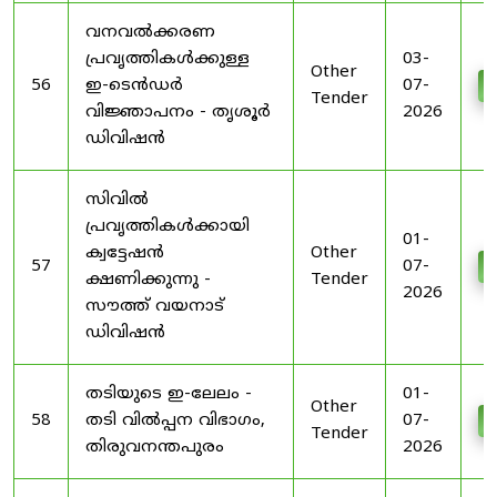
വനവൽക്കരണ
പ്രവൃത്തികൾക്കുള്ള
03-
Other
56
ഇ-ടെൻഡർ
07-
D
Tender
വിജ്ഞാപനം - തൃശൂർ
2026
ഡിവിഷൻ
സിവിൽ
പ്രവൃത്തികൾക്കായി
01-
ക്വട്ടേഷൻ
Other
57
07-
D
ക്ഷണിക്കുന്നു -
Tender
2026
സൗത്ത് വയനാട്
ഡിവിഷൻ
തടിയുടെ ഇ-ലേലം -
01-
Other
58
തടി വിൽപ്പന വിഭാഗം,
07-
D
Tender
തിരുവനന്തപുരം
2026