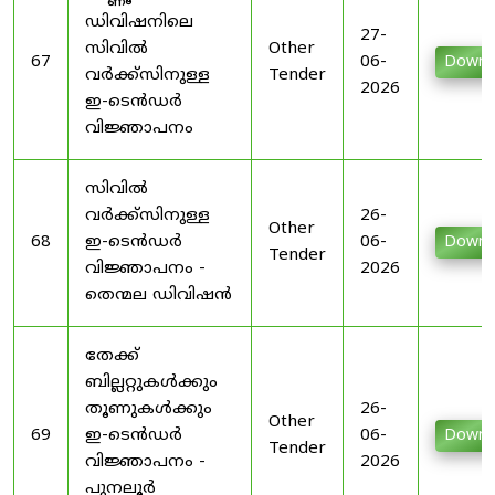
ഡിവിഷനിലെ
27-
സിവിൽ
Other
67
06-
Downl
വർക്ക്സിനുള്ള
Tender
2026
ഇ-ടെൻഡർ
വിജ്ഞാപനം
സിവിൽ
വർക്ക്സിനുള്ള
26-
Other
68
ഇ-ടെൻഡർ
06-
Downl
Tender
വിജ്ഞാപനം -
2026
തെന്മല ഡിവിഷൻ
തേക്ക്
ബില്ലറ്റുകൾക്കും
തൂണുകൾക്കും
26-
Other
69
ഇ-ടെൻഡർ
06-
Downl
Tender
വിജ്ഞാപനം -
2026
പുനലൂർ