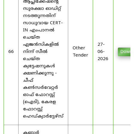
ആപ്ലിക്കേഷന്റെ
സുരക്ഷാ ഓഡിറ്റ്
നടത്തുന്നതിന്
സാധുവായ CERT-
IN എംപാനൽ
ചെയ്ത
ഏജൻസികളിൽ
27-
Other
66
നിന്ന് സീൽ
06-
Downl
Tender
ചെയ്ത
2026
ക്വട്ടേഷനുകൾ
ക്ഷണിക്കുന്നു -
ചീഫ്
കൺസർവേറ്റർ
ഓഫ് ഫോറസ്റ്റ്
(ഐടി), കേരള
ഫോറസ്റ്റ്
ഹെഡ്ക്വാർട്ടേഴ്സ്
കണ്ണൂർ