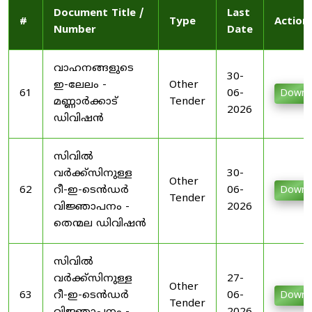
Document Title /
Last
#
Type
Action
Number
Date
വാഹനങ്ങളുടെ
30-
ഇ-ലേലം -
Other
61
06-
Downl
മണ്ണാർക്കാട്
Tender
2026
ഡിവിഷൻ
സിവിൽ
വർക്ക്സിനുള്ള
30-
Other
62
റീ-ഇ-ടെൻഡർ
06-
Downl
Tender
വിജ്ഞാപനം -
2026
തെന്മല ഡിവിഷൻ
സിവിൽ
വർക്ക്സിനുള്ള
27-
Other
63
റീ-ഇ-ടെൻഡർ
06-
Downl
Tender