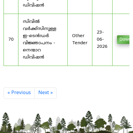
ഡിവിഷൻ
സിവിൽ
വർക്ക്സിനുള്ള
23-
ഇ-ടെൻഡർ
Other
70
06-
Downl
വിജ്ഞാപനം -
Tender
2026
നെന്മാറ
ഡിവിഷൻ
« Previous
Next »