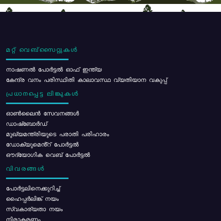
മറ്റ് വെബ്സൈറ്റുകൾ
നാഷണൽ പോർട്ടൽ ഓഫ് ഇന്ത്യ
കേന്ദ്ര വനം പരിസ്ഥിതി കാലാവസ്ഥ വ്യതിയാന വകുപ്പ്
പ്രധാനപ്പെട്ട ലിങ്കുകൾ
ഓൺലൈൻ സേവനങ്ങൾ
ഡാഷ്ബോർഡ്
മുഖ്യമന്ത്രിയുടെ പരാതി പരിഹാരം
ഡോക്യുമെൻ്റ് പോർട്ടൽ
ഔദ്യോഗിക വെബ് പോർട്ടൽ
വിവരങ്ങൾ
പോര്‍ട്ടലിനെക്കുറിച്ച്
ഹൈപ്പർലിങ്ക് നയം
സ്വകാര്യതാ നയം
നിരാകരണം