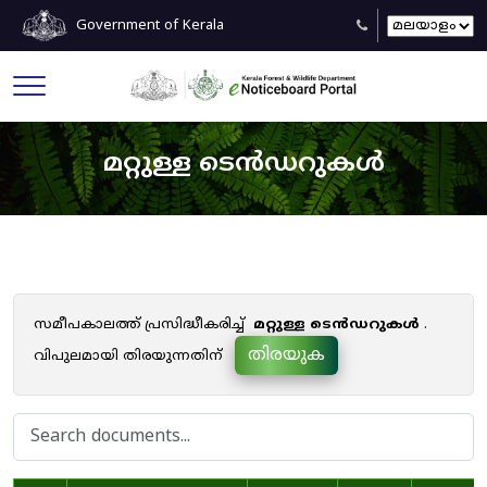
Government of Kerala
മറ്റുള്ള ടെൻഡറുകൾ
സമീപകാലത്ത് പ്രസിദ്ധീകരിച്ച്
മറ്റുള്ള ടെൻഡറുകൾ
.
തിരയുക
വിപുലമായി തിരയുന്നതിന്