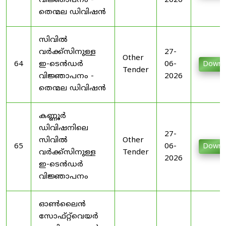
വിജ്ഞാപനം -
2026
തെന്മല ഡിവിഷൻ
സിവിൽ
വർക്ക്സിനുള്ള
27-
Other
64
ഇ-ടെൻഡർ
06-
Downl
Tender
വിജ്ഞാപനം -
2026
തെന്മല ഡിവിഷൻ
കണ്ണൂർ
ഡിവിഷനിലെ
27-
സിവിൽ
Other
65
06-
Downl
വർക്ക്സിനുള്ള
Tender
2026
ഇ-ടെൻഡർ
വിജ്ഞാപനം
ഓൺലൈൻ
സോഫ്റ്റ്‌വെയർ