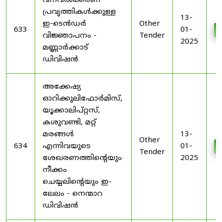
വനവൽക്കരണ
പ്രവൃത്തികൾക്കുള്ള
13-
ഇ-ടെൻഡർ
Other
633
01-
വിജ്ഞാപനം -
Tender
2025
മണ്ണാർക്കാട്
ഡിവിഷൻ
അക്കേഷ്യ
ഓറിക്കുലിഫോർമിസ്,
യൂക്കാലിപ്റ്റസ്,
കശുവണ്ടി, മറ്റ്
മരങ്ങൾ
13-
Other
634
എന്നിവയുടെ
01-
Tender
ശേഖരണത്തിൻ്റെയും
2025
നീക്കം
ചെയ്യലിൻ്റെയും ഇ-
ലേലം - നെന്മാറ
ഡിവിഷൻ