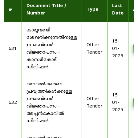
Document Title /
Last
#
Type
A
Number
Date
കശുവണ്ടി
ശേഖരിക്കുന്നതിനുള്ള
15-
ഇ-ടെൻഡർ
Other
631
01-
വിജ്ഞാപനം -
Tender
2025
കാസർകോട്
ഡിവിഷൻ
വനവൽക്കരണ
പ്രവൃത്തികൾക്കുള്ള
15-
ഇ-ടെൻഡർ
Other
632
01-
വിജ്ഞാപനം -
Tender
2025
അച്ചൻകോവിൽ
ഡിവിഷൻ