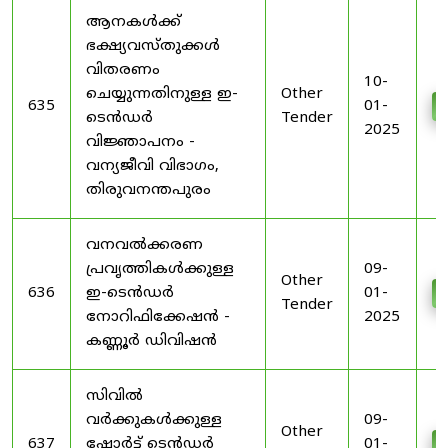
ആനകൾക്ക്
ഭക്ഷ്യവസ്തുക്കൾ
വിതരണം
10-
ചെയ്യുന്നതിനുള്ള ഇ-
Other
635
01-
ടെൻഡർ
Tender
2025
വിജ്ഞാപനം -
വന്യജീവി വിഭാഗം,
തിരുവനന്തപുരം
വനവൽക്കരണ
പ്രവൃത്തികൾക്കുള്ള
09-
Other
636
ഇ-ടെൻഡർ
01-
Tender
നോറിഫിക്കേഷൻ -
2025
കണ്ണൂർ ഡിവിഷൻ
സിവിൽ
വർക്കുകൾക്കുള്ള
09-
Other
637
ഷോർട്ട് ടെൻഡർ
01-