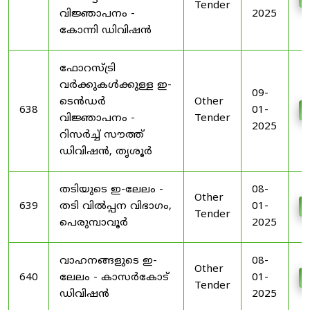
Tender
വിജ്ഞാപനം -
2025
കോന്നി ഡിവിഷൻ
ഫോറസ്ട്രി
വർക്കുകൾക്കുള്ള ഇ-
09-
ടെൻഡർ
Other
638
01-
വിജ്ഞാപനം -
Tender
2025
റിസർച്ച് സൗത്ത്
ഡിവിഷൻ, തൃശൂർ
തടിയുടെ ഇ-ലേലം -
08-
Other
639
തടി വിൽപ്പന വിഭാഗം,
01-
Tender
പെരുമ്പാവൂർ
2025
വാഹനങ്ങളുടെ ഇ-
08-
Other
640
ലേലം - കാസർകോട്
01-
Tender
ഡിവിഷൻ
2025