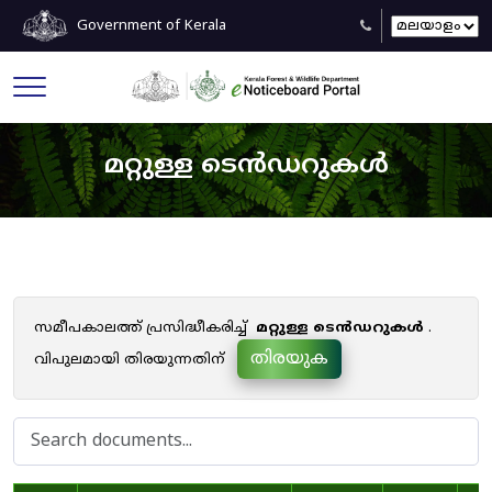
Government of Kerala
മറ്റുള്ള ടെൻഡറുകൾ
സമീപകാലത്ത് പ്രസിദ്ധീകരിച്ച്
മറ്റുള്ള ടെൻഡറുകൾ
.
തിരയുക
വിപുലമായി തിരയുന്നതിന്