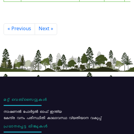
« Previous
Next »
മറ്റ് വെബ്സൈറ്റുകൾ
നാഷണൽ പോർട്ടൽ ഓഫ് ഇന്ത്യ
കേന്ദ്ര വനം പരിസ്ഥിതി കാലാവസ്ഥ വ്യതിയാന വകുപ്പ്
പ്രധാനപ്പെട്ട ലിങ്കുകൾ