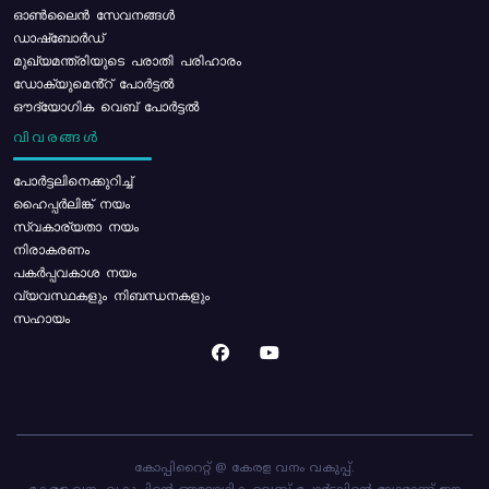
ഓൺലൈൻ സേവനങ്ങൾ
ഡാഷ്ബോർഡ്
മുഖ്യമന്ത്രിയുടെ പരാതി പരിഹാരം
ഡോക്യുമെൻ്റ് പോർട്ടൽ
ഔദ്യോഗിക വെബ് പോർട്ടൽ
വിവരങ്ങൾ
പോര്‍ട്ടലിനെക്കുറിച്ച്
ഹൈപ്പർലിങ്ക് നയം
സ്വകാര്യതാ നയം
നിരാകരണം
പകർപ്പവകാശ നയം
വ്യവസ്ഥകളും നിബന്ധനകളും
സഹായം
കോപ്പിറൈറ്റ് @ കേരള വനം വകുപ്പ്.