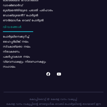
ഓൺലൈൻ സേവനങ്ങൾ
ഡാഷ്ബോർഡ്
മുഖ്യമന്ത്രിയുടെ പരാതി പരിഹാരം
ഡോക്യുമെൻ്റ് പോർട്ടൽ
ഔദ്യോഗിക വെബ് പോർട്ടൽ
വിവരങ്ങൾ
പോര്‍ട്ടലിനെക്കുറിച്ച്
ഹൈപ്പർലിങ്ക് നയം
സ്വകാര്യതാ നയം
നിരാകരണം
പകർപ്പവകാശ നയം
വ്യവസ്ഥകളും നിബന്ധനകളും
സഹായം
കോപ്പിറൈറ്റ് @ കേരള വനം വകുപ്പ്.
കേരള വനം വകുപ്പിന്റെ ഔദ്യോഗിക വെബ്-പോർട്ടലിന്റെ ഭാഗമാണ് ഈ