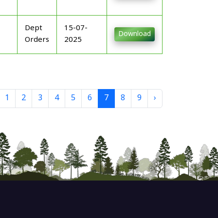
Dept
15-07-
Download
Orders
2025
1
2
3
4
5
6
7
8
9
›