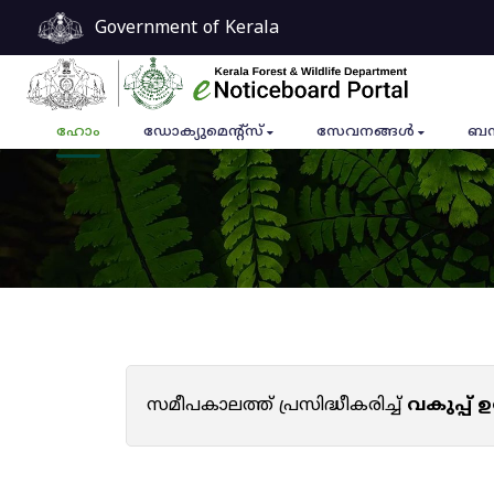
Government of Kerala
ഹോം
ഡോക്യുമെൻ്റ്സ്
സേവനങ്ങൾ
ബന
സമീപകാലത്ത് പ്രസിദ്ധീകരിച്ച്
വകുപ്പ്