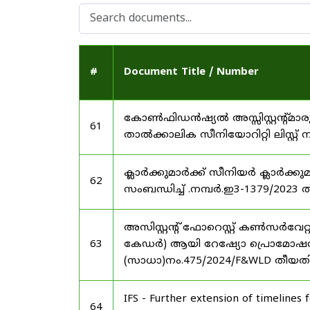
#
Document Title / Number
കോൺഫിഡൻഷ്യൽ അസ്സിസ്റ്റന്റ്മാരു
61
താൽക്കാലിക സീനിയോറിറ്റി ലിസ്റ്റ് 
ക്ലാർക്കുമാർക്ക് സീനിയർ ക്ലാർക്കു
62
സംബന്ധിച്ച് .നമ്പർ.ഇ3-1379/2023 
അസിസ്റ്റന്റ് ഫോറെസ്റ്റ് കൺസർവേറ
63
കേഡർ) ആയി റേഷ്യോ പ്രൊമോഷൻ നൽക
(സാധാ)നം.475/2024/F&WLD തീയ
IFS - Further extension of timelines
64