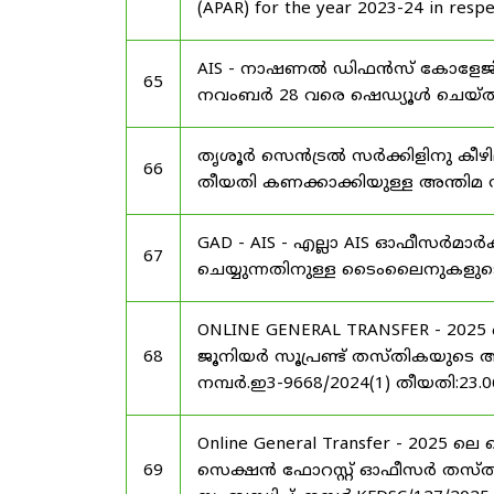
(APAR) for the year 2023-24 in respec
AIS - നാഷണൽ ഡിഫൻസ് കോളേജിലെ
65
നവംബർ 28 വരെ ഷെഡ്യൂൾ ചെയ്‌തു
തൃശൂർ സെൻട്രൽ സർക്കിളിനു കീഴി
66
തീയതി കണക്കാക്കിയുള്ള അന്തിമ സീനി
GAD - AIS - എല്ലാ AIS ഓഫീസർമാർ
67
ചെയ്യുന്നതിനുള്ള ടൈംലൈനുകളുട
ONLINE GENERAL TRANSFER - 20
68
ജൂനിയർ സൂപ്രണ്ട് തസ്തികയുടെ അന്ത
നമ്പർ.ഇ3-9668/2024(1) തീയതി:23.0
Online General Transfer - 2025
69
സെക്ഷൻ ഫോറസ്റ്റ് ഓഫീസർ തസ്തികയു