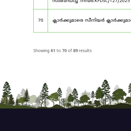
സംബന്ധിച്ച് .നമ്പർ.KFDSC/127/2025
70
ക്ലാർക്കുമാരെ സീനിയർ ക്ലാർക്കുമാ
Showing
61
to
70
of
89
results