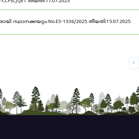
 -CCFSC/QE1 തീയതി:17.07.2025
രായി സ്ഥാനക്കയറ്റം.No.E3-1336/2025 തീയതി:15.07.2025
‹