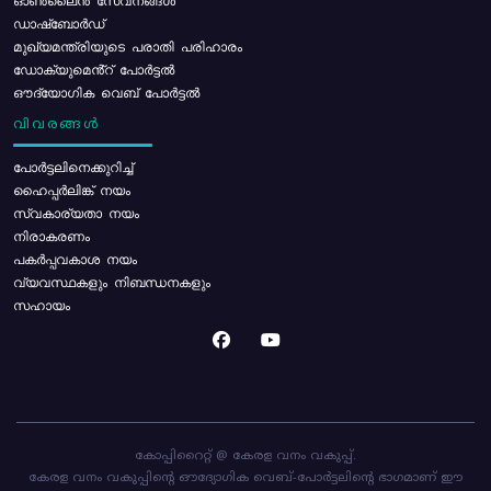
ഓൺലൈൻ സേവനങ്ങൾ
ഡാഷ്ബോർഡ്
മുഖ്യമന്ത്രിയുടെ പരാതി പരിഹാരം
ഡോക്യുമെൻ്റ് പോർട്ടൽ
ഔദ്യോഗിക വെബ് പോർട്ടൽ
വിവരങ്ങൾ
പോര്‍ട്ടലിനെക്കുറിച്ച്
ഹൈപ്പർലിങ്ക് നയം
സ്വകാര്യതാ നയം
നിരാകരണം
പകർപ്പവകാശ നയം
വ്യവസ്ഥകളും നിബന്ധനകളും
സഹായം
കോപ്പിറൈറ്റ് @ കേരള വനം വകുപ്പ്.
കേരള വനം വകുപ്പിന്റെ ഔദ്യോഗിക വെബ്-പോർട്ടലിന്റെ ഭാഗമാണ് ഈ