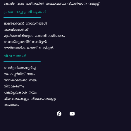
കേന്ദ്ര വനം പരിസ്ഥിതി കാലാവസ്ഥ വ്യതിയാന വകുപ്പ്
പ്രധാനപ്പെട്ട ലിങ്കുകൾ
ഓൺലൈൻ സേവനങ്ങൾ
ഡാഷ്ബോർഡ്
മുഖ്യമന്ത്രിയുടെ പരാതി പരിഹാരം
ഡോക്യുമെൻ്റ് പോർട്ടൽ
ഔദ്യോഗിക വെബ് പോർട്ടൽ
വിവരങ്ങൾ
പോര്‍ട്ടലിനെക്കുറിച്ച്
ഹൈപ്പർലിങ്ക് നയം
സ്വകാര്യതാ നയം
നിരാകരണം
പകർപ്പവകാശ നയം
വ്യവസ്ഥകളും നിബന്ധനകളും
സഹായം