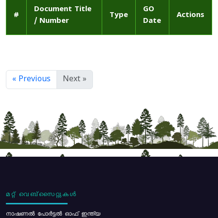
Document Title
GO
#
Type
Actions
/ Number
Date
« Previous
Next »
മറ്റ് വെബ്സൈറ്റുകൾ
നാഷണൽ പോർട്ടൽ ഓഫ് ഇന്ത്യ