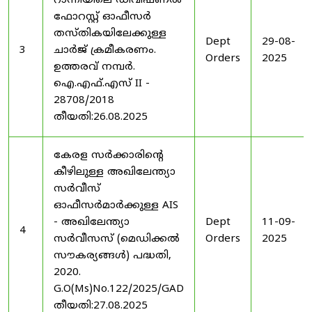
റാന്നിയിലെ ഡിവിഷണൽ
ഫോറസ്റ്റ് ഓഫീസർ
തസ്തികയിലേക്കുള്ള
Dept
29-08-
3
ചാർജ് ക്രമീകരണം.
Orders
2025
ഉത്തരവ് നമ്പർ.
ഐ.എഫ്.എസ് II -
28708/2018
തീയതി:26.08.2025
കേരള സർക്കാരിന്റെ
കീഴിലുള്ള അഖിലേന്ത്യാ
സർവീസ്
ഓഫീസർമാർക്കുള്ള AIS
- അഖിലേന്ത്യാ
Dept
11-09-
4
സർവീസസ് (മെഡിക്കൽ
Orders
2025
സൗകര്യങ്ങൾ) പദ്ധതി,
2020.
G.O(Ms)No.122/2025/GAD
തീയതി:27.08.2025