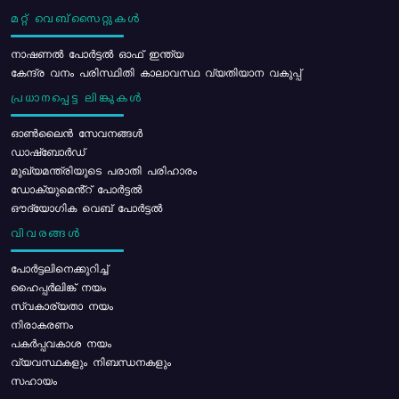
മറ്റ് വെബ്സൈറ്റുകൾ
നാഷണൽ പോർട്ടൽ ഓഫ് ഇന്ത്യ
കേന്ദ്ര വനം പരിസ്ഥിതി കാലാവസ്ഥ വ്യതിയാന വകുപ്പ്
പ്രധാനപ്പെട്ട ലിങ്കുകൾ
ഓൺലൈൻ സേവനങ്ങൾ
ഡാഷ്ബോർഡ്
മുഖ്യമന്ത്രിയുടെ പരാതി പരിഹാരം
ഡോക്യുമെൻ്റ് പോർട്ടൽ
ഔദ്യോഗിക വെബ് പോർട്ടൽ
വിവരങ്ങൾ
പോര്‍ട്ടലിനെക്കുറിച്ച്
ഹൈപ്പർലിങ്ക് നയം
സ്വകാര്യതാ നയം
നിരാകരണം
പകർപ്പവകാശ നയം
വ്യവസ്ഥകളും നിബന്ധനകളും
സഹായം