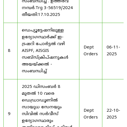
സംബന്ധിച്ച് . ഉത്തരവ്
നമ്പർ.Trg 3-56519/2024
തീയതി:17.10.2025
ഡെപ്യൂട്ടേഷനിലുള്ള
ഉദ്യോഗസ്ഥർക്ക് ഇ-
ട്രഷറി പോർട്ടൽ വഴി
Dept
06-11-
8
AISPF, AISGIS
Orders
2025
സബ്‌സ്‌ക്രിപ്‌ഷനുകൾ
അയയ്ക്കൽ -
സംബന്ധിച്ച്
2025 ഡിസംബർ 8
മുതൽ 10 വരെ
ഡെഡ്രാഡൂണിൽ
സായുധ സേനയും
Dept
22-10-
9
സിവിൽ സർവീസ്
Orders
2025
ഉദ്യോഗസ്ഥരും