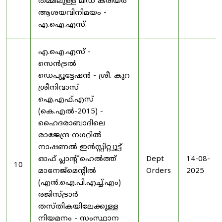
തമ്മിലുള്ള മിഡ് കരിയർ
ആശയവിനിമയം -
എ.ഐ.എസ്.
എ.ഐ.എസ് -
സെൻട്രൽ
ഡെപ്യൂട്ടേഷൻ - ശ്രീ. കുറ
ശ്രീനിവാസ്
ഐ.എഫ്.എസ്
(കെ.എൽ-2015) -
ഹൈദരാബാദിലെ
രാജേന്ദ്ര നഗറിൽ
നാഷണൽ ഇൻസ്റ്റിറ്റ്യൂട്ട്
ഓഫ് പ്ലാന്റ് ഹെൽത്ത്
Dept
14-08-
10
മാനേജ്‌മെന്റിൽ
Orders
2025
(എൻ.ഐ.പി.എച്ച്.എം)
രജിസ്ട്രാർ
തസ്തികയിലേക്കുള്ള
നിയമനം - സംസ്ഥാന