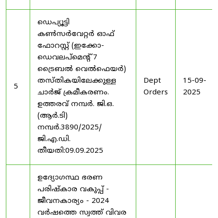
ഡെപ്യൂട്ടി
കൺസർവേറ്റർ ഓഫ്
ഫോറസ്റ്റ് (ഇക്കോ-
ഡെവലപ്മെന്റ് 7
ട്രൈബൽ വെൽഫെയർ)
തസ്തികയിലേക്കുള്ള
Dept
15-09-
5
ചാർജ് ക്രമീകരണം.
Orders
2025
ഉത്തരവ് നമ്പർ. ജി.ഒ.
(ആർ.ടി)
നമ്പർ.3890/2025/
ജി.എ.ഡി.
തീയതി:09.09.2025
ഉദ്യോഗസ്ഥ ഭരണ
പരിഷ്കാര വകുപ്പ് -
ജീവനകാര്യം - 2024
വർഷത്തെ സ്വത്ത് വിവര