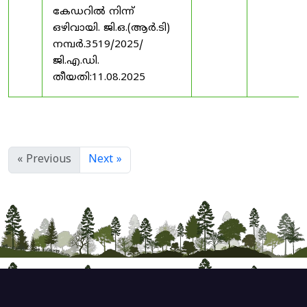
കേഡറിൽ നിന്ന്
ഒഴിവായി. ജി.ഒ.(ആർ.ടി)
നമ്പർ.3519/2025/
ജി.എ.ഡി.
തീയതി:11.08.2025
« Previous
Next »