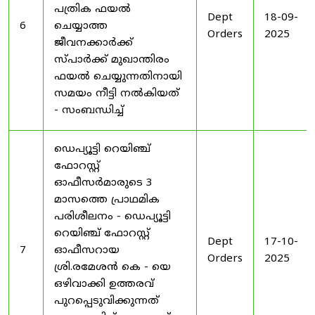
പത്രിക ഫയൽ
Dept
18-09-
6
ചെയ്യാത്ത
Orders
2025
ജീവനക്കാർക്ക്
സ്പാർക്ക് മുഖാന്തിരം
ഫയൽ ചെയ്യുന്നതിനായി
സമയം നീട്ടി നൽകിയത്
- സംബന്ധിച്ച്
ഡെപ്യൂട്ടി റെയിഞ്ച്
ഫോറസ്റ്റ്
ഓഫീസർമാരുടെ 3
മാസത്തെ പ്രാഥമിക
പരിശീലനം - ഡെപ്യൂട്ടി
റെയിഞ്ച് ഫോറസ്റ്റ്
Dept
17-10-
7
ഓഫീസറായ
Orders
2025
ശ്രി.രമേശൻ കെ - യെ
ഒഴിവാക്കി ഉത്തരവ്
പുറപ്പെടുവിക്കുന്നത്