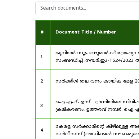
#
Document Title / Number
ജൂനിയർ സൂപ്രണ്ടുമാർക്ക് റേഷ്യോ 
1
സംബന്ധിച്ച് .നമ്പർ.ഇ3-1524/2023 
2
സർക്കിൾ തല വനം കായിക മേള 2025
ഐ.എഫ്.എസ് - റാന്നിയിലെ ഡിവി
3
ക്രമീകരണം. ഉത്തരവ് നമ്പർ. ഐ.എഫ
കേരള സർക്കാരിന്റെ കീഴിലുള്ള അഖ
4
സർവീസസ് (മെഡിക്കൽ സൗകര്യങ്ങൾ) 