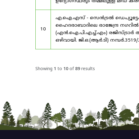
ഉദ്യോഗസ്ഥരും തമ്മിലുള്ള മിഡ
എ.ഐ.എസ് - സെൻട്രൽ ഡെപ്യൂട്ടേഷ
ഹൈദരാബാദിലെ രാജേന്ദ്ര നഗറിൽ നാഷണ
10
(എൻ.ഐ.പി.എച്ച്.എം) രജിസ്ട്രാർ
ഒഴിവായി. ജി.ഒ.(ആർ.ടി) നമ്പർ.3519
Showing
1
to
10
of
89
results