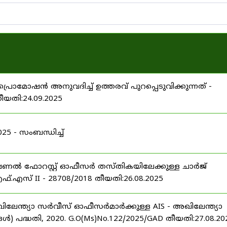
പ്രൊമോഷൻ അനുവദിച്ച് ഉത്തരവ് പുറപ്പെടുവിക്കുന്നത് -
തീയതി:24.09.2025
 - സംബന്ധിച്ച്
ഷണൽ ഫോറസ്റ്റ് ഓഫീസർ തസ്തികയിലേക്കുള്ള ചാർജ്
്.എസ് II - 28708/2018 തീയതി:26.08.2025
ിലേന്ത്യാ സർവീസ് ഓഫീസർമാർക്കുള്ള AIS - അഖിലേന്ത്യാ
പദ്ധതി, 2020. G.O(Ms)No.122/2025/GAD തീയതി:27.08.20