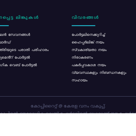
പ്പെട്ട ലിങ്കുകൾ
വിവരങ്ങൾ
ൻ സേവനങ്ങൾ
പോര്‍ട്ടലിനെക്കുറിച്ച്
ോർഡ്
ഹൈപ്പർലിങ്ക് നയം
്ത്രിയുടെ പരാതി പരിഹാരം
സ്വകാര്യതാ നയം
മെൻ്റ് പോർട്ടൽ
നിരാകരണം
ിക വെബ് പോർട്ടൽ
പകർപ്പവകാശ നയം
വ്യവസ്ഥകളും നിബന്ധനകളും
സഹായം
കോപ്പിറൈറ്റ് @ കേരള വനം വകുപ്പ്.
പ്പിന്റെ ഔദ്യോഗിക വെബ്-പോർട്ടലിന്റെ ഭാഗമാണ് ഈ പോർട്ട
ത്തിന്റെ ഉടമസ്ഥാവകാശം കേരള വനം വകുപ്പിനാണ്. പോർട്ടൽ 
ചെയ്തിട്ടുള്ളത്
സി-ഡിറ്റ്
ആണ്.