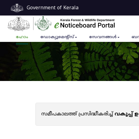
Government of Kerala
ഹോം
ഡോക്യുമെൻ്റ്സ്
സേവനങ്ങൾ
ബന
സമീപകാലത്ത് പ്രസിദ്ധീകരിച്ച്
വകുപ്പ്