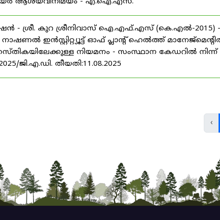
് കരിയർ ആശയവിനിമയം - എ.ഐ.എസ്.
ൻ - ശ്രീ. കുറ ശ്രീനിവാസ് ഐ.എഫ്.എസ് (കെ.എൽ-2015) 
ൽ ഇൻസ്റ്റിറ്റ്യൂട്ട് ഓഫ് പ്ലാന്റ് ഹെൽത്ത് മാനേജ്‌മെന്റ
 തസ്തികയിലേക്കുള്ള നിയമനം - സംസ്ഥാന കേഡറിൽ നിന്ന്
/2025/ജി.എ.ഡി. തീയതി:11.08.2025
‹