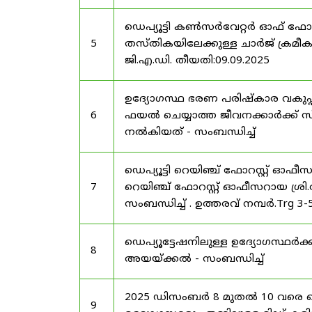
ഡെപ്യൂട്ടി കൺസർവേറ്റർ ഓഫ് ഫോ
5
തസ്തികയിലേക്കുള്ള ചാർജ് ക്രമീകര
ജി.എ.ഡി. തീയതി:09.09.2025
ഉദ്യോഗസ്ഥ ഭരണ പരിഷ്കാര വകുപ്പ്
6
ഫയൽ ചെയ്യാത്ത ജീവനക്കാർക്ക് സ്
നൽകിയത് - സംബന്ധിച്ച്
ഡെപ്യൂട്ടി റെയിഞ്ച് ഫോറസ്റ്റ് ഓഫ
7
റെയിഞ്ച് ഫോറസ്റ്റ് ഓഫീസറായ ശ്രി.
സംബന്ധിച്ച് . ഉത്തരവ് നമ്പർ.Trg 3
ഡെപ്യൂട്ടേഷനിലുള്ള ഉദ്യോഗസ്ഥർക്ക
8
അയയ്ക്കൽ - സംബന്ധിച്ച്
2025 ഡിസംബർ 8 മുതൽ 10 വരെ
9