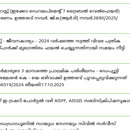
റസ്റ്റ് (ഇക്കോ-ഡെവലപ്മെന്റ് 7 ട്രൈബൽ വെൽഫെയർ)
ണം. ഉത്തരവ് നമ്പർ. ജി.ഒ.(ആർ.ടി) നമ്പർ.3890/2025/
 - ജീവനകാര്യം - 2024 വർഷത്തെ സ്വത്ത് വിവര പത്രിക
പാർക്ക് മുഖാന്തിരം ഫയൽ ചെയ്യുന്നതിനായി സമയം നീട്ടി
ീസർമാരുടെ 3 മാസത്തെ പ്രാഥമിക പരിശീലനം - ഡെപ്യൂട്ടി
രമേശൻ കെ - യെ ഒഴിവാക്കി ഉത്തരവ് പുറപ്പെടുവിക്കുന്നത്
-56519/2024 തീയതി:17.10.2025
് ഇ-ട്രഷറി പോർട്ടൽ വഴി AISPF, AISGIS സബ്‌സ്‌ക്രിപ്‌ഷനുക
 ഡെഡ്രാഡൂണിൽ സായുധ സേനയും സിവിൽ സർവീസ്