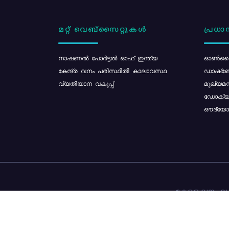
മറ്റ് വെബ്സൈറ്റുകൾ
പ്രധാന
നാഷണൽ പോർട്ടൽ ഓഫ് ഇന്ത്യ
ഓൺലൈ
കേന്ദ്ര വനം പരിസ്ഥിതി കാലാവസ്ഥ
ഡാഷ്ബ
വ്യതിയാന വകുപ്പ്
മുഖ്യമന
ഡോക്യു
ഔദ്യോഗ
കേരള വനം വകു
ഉള്ളടക്ക