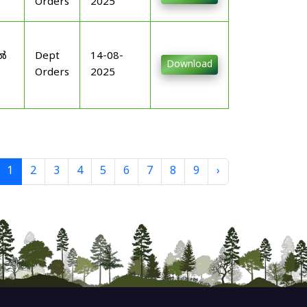
Orders
2025
-
ിൽ
Dept
14-08-
Download
Orders
2025
1
2
3
4
5
6
7
8
9
›