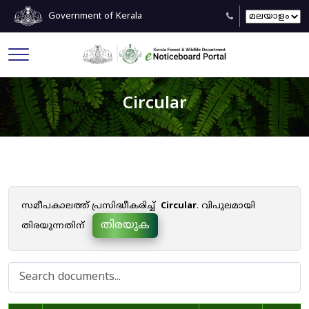
Government of Kerala
Circular
സമീപകാലത്ത് പ്രസിദ്ധീകരിച്ച്
Circular
. വിപുലമായി
തിരയുക
തിരയുന്നതിന്