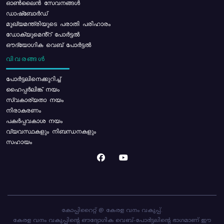
ഓൺലൈൻ സേവനങ്ങൾ
ഡാഷ്ബോർഡ്
മുഖ്യമന്ത്രിയുടെ പരാതി പരിഹാരം
ഡോക്യുമെൻ്റ് പോർട്ടൽ
ഔദ്യോഗിക വെബ് പോർട്ടൽ
വിവരങ്ങൾ
പോര്‍ട്ടലിനെക്കുറിച്ച്
ഹൈപ്പർലിങ്ക് നയം
സ്വകാര്യതാ നയം
നിരാകരണം
പകർപ്പവകാശ നയം
വ്യവസ്ഥകളും നിബന്ധനകളും
സഹായം
കോപ്പിറൈറ്റ് @ കേരള വനം വകുപ്പ്.
കേരള വനം വകുപ്പിന്റെ ഔദ്യോഗിക വെബ്-പോർട്ടലിന്റെ ഭാഗമാണ് ഈ