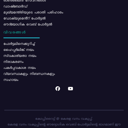
ഓൺലൈൻ സേവനങ്ങൾ
ഡാഷ്ബോർഡ്
മുഖ്യമന്ത്രിയുടെ പരാതി പരിഹാരം
ഡോക്യുമെൻ്റ് പോർട്ടൽ
ഔദ്യോഗിക വെബ് പോർട്ടൽ
വിവരങ്ങൾ
പോര്‍ട്ടലിനെക്കുറിച്ച്
ഹൈപ്പർലിങ്ക് നയം
സ്വകാര്യതാ നയം
നിരാകരണം
പകർപ്പവകാശ നയം
വ്യവസ്ഥകളും നിബന്ധനകളും
സഹായം
കോപ്പിറൈറ്റ് @ കേരള വനം വകുപ്പ്.
കേരള വനം വകുപ്പിന്റെ ഔദ്യോഗിക വെബ്-പോർട്ടലിന്റെ ഭാഗമാണ് ഈ