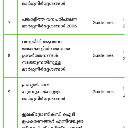
മാർഗ്ഗനിർദ്ദേശങ്ങൾ
പങ്കാളിത്ത വനപരിപാലന
19
7
Guidelines
മാർഗ്ഗനിർദ്ദേശങ്ങൾ 2006
20
വന്യജീവി ആവാസ
മേഖലകളിൽ വനേതര
19
8
പ്രവർത്തനങ്ങൾ
Guidelines
20
നടത്തുന്നതിനുള്ള
മാർഗ്ഗനിർദ്ദേശങ്ങൾ
പ്രകൃതിപഠന
19
9
ക്യാമ്പുകൾക്കുള്ള
Guidelines
20
മാർഗ്ഗനിർദ്ദേശങ്ങൾ
ഇലക്‌ട്രോണിക്‌സ്, ഐടി
ഉപകരണങ്ങൾ എന്നിവയുടെ