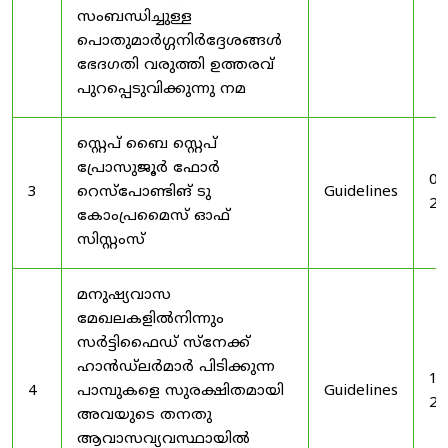
സംബന്ധിച്ചുള്ള
പൊതുമാർഗ്ഗനിർദ്ദേശങ്ങൾ
ഭേദഗതി വരുത്തി ഉത്തരവ്
പുറപ്പെടുവിക്കുന്നു നമ
സ്റ്റെപ് ബൈ സ്റ്റെപ്
പ്രോസുജൂർ ഫോർ
03
3
റെസ്‌പോണ്ടിങ് ടു
Guidelines
20
കോംപ്രമൈസ് ഓഫ്
സിസ്റ്റംസ്
മനുഷ്യവാസ
മേഖലകളിൽനിന്നും
സർട്ടിഫൈഡ് സ്നേക്ക്
ഹാൻഡ്‌ലർമാർ പിടിക്കുന്ന
19
4
പാമ്പുകളെ സുരക്ഷിതമായി
Guidelines
20
അവയുടെ തനതു
ആവാസവ്യവസ്ഥായിൽ