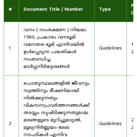
Pu
#
Document Title / Number
Type
Da
വനം ( സംരക്ഷണ ) നിയമം
1980, പ്രകാരം വനഭൂമി
വനേതര ഭൂമി എന്നിവയിൽ
19
1
Guidelines
ഉൾപ്പെടുന്ന പദ്ധതികൾ
20
സംബന്ധിച്ച
മാർഗ്ഗനിർദ്ദേശങ്ങൾ
പൊതുസ്ഥലങ്ങളിൽ ജീവനും
സ്വത്തിനും ഭീഷണിയായി
നിൽക്കുന്നതും
വികസനപ്രവർത്തനങ്ങൾക്ക്
തടസ്സം സൃഷ്ടിക്കുന്നതുമായ
മരങ്ങളുടെ മുറിച്ചുമാറ്റൽ,
20
2
Guidelines
മൂല്യനിർണ്ണയം ലേല
20
നടപടികൾ എന്നിവ