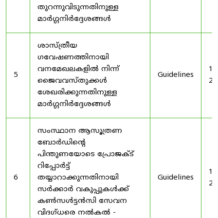
തുറന്നുവിടുന്നതിനുള്ള
മാർഗ്ഗനിർദ്ദേശങ്ങൾ
ശാസ്ത്രീയ
ഗവേഷണത്തിനായി
വനമേഖലകളിൽ നിന്ന്
19
5
Guidelines
ജൈവവസ്തുക്കൾ
20
ശേഖരിക്കുന്നതിനുള്ള
മാർഗ്ഗനിർദ്ദേശങ്ങൾ
സംസ്ഥാന ആസൂത്രണ
ബോർഡിൻ്റെ
പിന്തുണയോടെ പ്രോജക്ട്
റിപ്പോർട്ട്
19
6
തയ്യാറാക്കുന്നതിനായി
Guidelines
20
സർക്കാർ വകുപ്പുകൾക്ക്
കൺസൾട്ടൻസി സേവന
വിദഗ്ധരെ നൽകൽ -