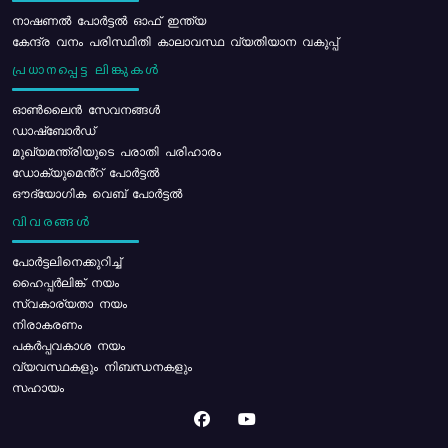
നാഷണൽ പോർട്ടൽ ഓഫ് ഇന്ത്യ
കേന്ദ്ര വനം പരിസ്ഥിതി കാലാവസ്ഥ വ്യതിയാന വകുപ്പ്
പ്രധാനപ്പെട്ട ലിങ്കുകൾ
ഓൺലൈൻ സേവനങ്ങൾ
ഡാഷ്ബോർഡ്
മുഖ്യമന്ത്രിയുടെ പരാതി പരിഹാരം
ഡോക്യുമെൻ്റ് പോർട്ടൽ
ഔദ്യോഗിക വെബ് പോർട്ടൽ
വിവരങ്ങൾ
പോര്‍ട്ടലിനെക്കുറിച്ച്
ഹൈപ്പർലിങ്ക് നയം
സ്വകാര്യതാ നയം
നിരാകരണം
പകർപ്പവകാശ നയം
വ്യവസ്ഥകളും നിബന്ധനകളും
സഹായം