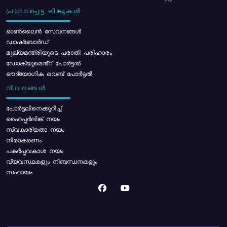
പ്രധാനപ്പെട്ട ലിങ്കുകൾ
ഓൺലൈൻ സേവനങ്ങൾ
ഡാഷ്ബോർഡ്
മുഖ്യമന്ത്രിയുടെ പരാതി പരിഹാരം
ഡോക്യുമെൻ്റ് പോർട്ടൽ
ഔദ്യോഗിക വെബ് പോർട്ടൽ
വിവരങ്ങൾ
പോര്‍ട്ടലിനെക്കുറിച്ച്
ഹൈപ്പർലിങ്ക് നയം
സ്വകാര്യതാ നയം
നിരാകരണം
പകർപ്പവകാശ നയം
വ്യവസ്ഥകളും നിബന്ധനകളും
സഹായം