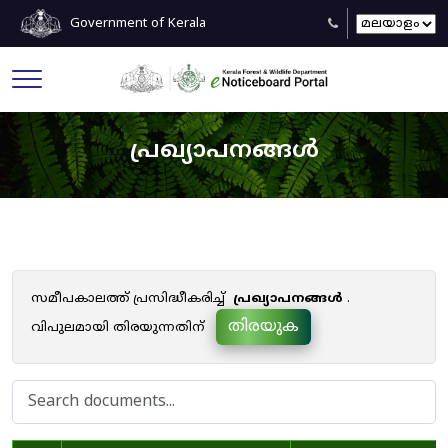
Government of Kerala
പ്രഖ്യാപനങ്ങൾ
സമീപകാലത്ത് പ്രസിദ്ധീകരിച്ച്
പ്രഖ്യാപനങ്ങൾ
.
തിരയുക
വിപുലമായി തിരയുന്നതിന്