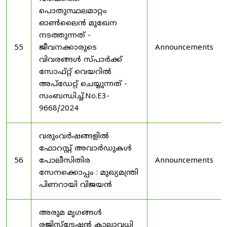
പൊതുസ്ഥലമാറ്റം
ഓൺലൈൻ മുഖേന
നടത്തുന്നത് -
55
ജീവനക്കാരുടെ
Announcements
വിവരങ്ങൾ സ്പാർക്ക്
സോഫ്റ്റ് വെയറിൽ
അപ്ഡേറ്റ് ചെയ്യുന്നത് -
സംബന്ധിച്ച്.No.E3-
9668/2024
വരുംവർഷങ്ങളിൽ
ഫോറസ്റ്റ് അവാർഡുകൾ
56
പോലീസിതിര
Announcements
സേനക്കൊപ്പം : മുഖ്യമന്ത്രി
പിണറായി വിജയൻ
അരുമ മൃഗങ്ങൾ
രജിസ്‌ട്രേഷൻ കാലാവധി