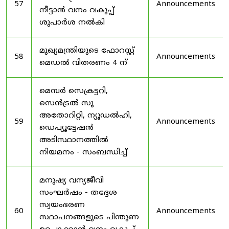
57
Announcements
നീട്ടാൻ വനം വകുപ്പ്
ശുപാർശ നൽകി
മുഖ്യമന്ത്രിയുടെ ഫോറസ്റ്റ്
58
Announcements
മെഡൽ വിതരണം 4 ന്
മെമ്പർ സെക്രട്ടറി,
സെൻട്രൽ സൂ
അതോറിറ്റി, ന്യൂഡൽഹി,
59
Announcements
ഡെപ്യൂട്ടേഷൻ
അടിസ്ഥാനത്തിൽ
നിയമനം - സംബന്ധിച്ച്
മനുഷ്യ വന്യജീവി
സംഘർഷം - തദ്ദേശ
സ്വയംഭരണ
60
Announcements
സ്ഥാപനങ്ങളുടെ പിന്തുണ