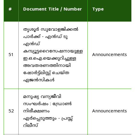
#
Document Title / Number
Type
തൃശൂർ സുവോളജിക്കൽ
പാർക്ക് - എൻഡ് ടു
എൻഡ്
കമ്പ്യൂട്ടറൈസേഷനായുള്ള
51
Announcements
ഇ.ഒ.ഐ.യെക്കുറിച്ചുള്ള
അവതരണത്തിനായി
ഷോർട്ട്‌ലിസ്റ്റ് ചെയ്ത
ഏജൻസികൾ
മനുഷ്യ വന്യജീവി
സംഘർഷം : ഡ്രോൺ
52
നിരീക്ഷണം
Announcements
ഏർപ്പെടുത്തും - പ്രസ്സ്
റിലീസ്