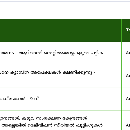
T
 നിയമനം - ആദിവാസി സെറ്റിൽമെന്റുകളുടെ പട്ടിക
A
ഠന ക്യാമ്പിന് അപേക്ഷകൾ ക്ഷണിക്കുന്നു -
A
 ഒക്ടോബർ - 9 ന്
A
യാനങ്ങൾ, കടുവ സംരക്ഷണ കേന്ദ്രങ്ങൾ
മ അല്ലെങ്കിൽ ടെലിവിഷൻ സീരിയൽ ഷൂട്ടിംഗുകൾ
A