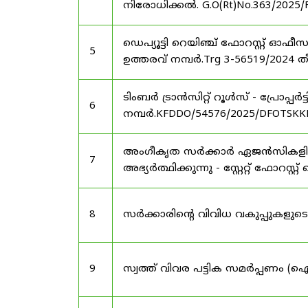
നിരോധിക്കൽ. G.O(Rt)No.363/2025/
ഡെപ്യൂട്ടി റെയിഞ്ച് ഫോറസ്റ്റ് ഓ
5
ഉത്തരവ് നമ്പർ.Trg 3-56519/2024 ത
ടിംബർ ട്രാൻസിറ്റ് റൂൾസ് - പ്രോപ്പ
6
നമ്പർ.KFDDO/54576/2025/DFOTSKKD
അംഗീകൃത സർക്കാർ ഏജൻസികളിൽ 
7
അഭ്യർത്ഥിക്കുന്നു - സ്റ്റേറ്റ് ഫോറസ്റ്റ് 
8
സർക്കാരിന്റെ വിവിധ വകുപ്പുകള
9
സ്വത്ത് വിവര പട്ടിക സമർപ്പണം