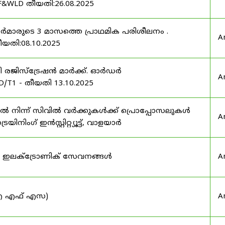
F&WLD തീയതി:26.08.2025
ഫീസർമാരുടെ 3 മാസത്തെ പ്രാഥമിക പരിശീലനം .
A
ീയതി:08.10.2025
ർട്ടി രജിസ്ട്രേഷൻ മാർക്ക്. ഓർഡർ
A
/T1 - തീയതി 13.10.2025
നിന്ന് സിവിൽ വർക്കുകൾക്ക് പ്രൊപ്പോസലുകൾ
A
ട്രെയിനിംഗ് ഇൻസ്റ്റിറ്റ്യൂട്ട്, വാളയാർ
ുടെ ഇലക്ട്രോണിക് സേവനങ്ങൾ
A
 (ഐ എഫ് എസ)
A