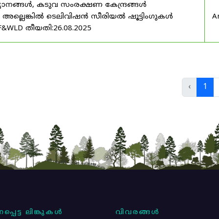
യാനങ്ങൾ, കടുവ സംരക്ഷണ കേന്ദ്രങ്ങൾ
മ അല്ലെങ്കിൽ ടെലിവിഷൻ സീരിയൽ ഷൂട്ടിംഗുകൾ
A
F&WLD തീയതി:26.08.2025
‹
1
പ്പെട്ട ലിങ്കുകൾ
വിവരങ്ങൾ