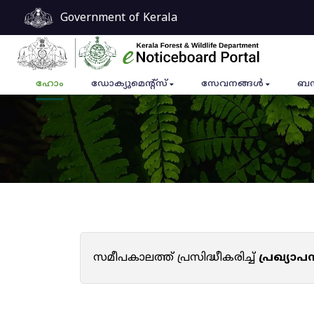
Government of Kerala
ഹോം
ഡോക്യുമെൻ്റ്സ്
സേവനങ്ങൾ
ബന
സമീപകാലത്ത് പ്രസിദ്ധീകരിച്ച്
പ്രഖ്യാ