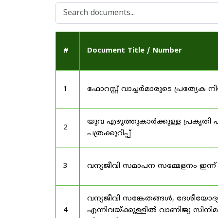
#
Document Title / Number
1
ഫോറസ്റ്റ് വാച്ചർമാരുടെ പ്രത്യേക
യുവ എഴുത്തുകാർക്കുള്ള പ്രകൃതി പ
2
പത്രക്കുറിപ്പ്
3
വന്യജീവി സമാപന സമ്മേളനം ഇന്ന്
വന്യജീവി സങ്കേതങ്ങൾ, ദേശീയോദ്
4
എന്നിവയ്ക്കുള്ളിൽ വാണിജ്യ സിനി