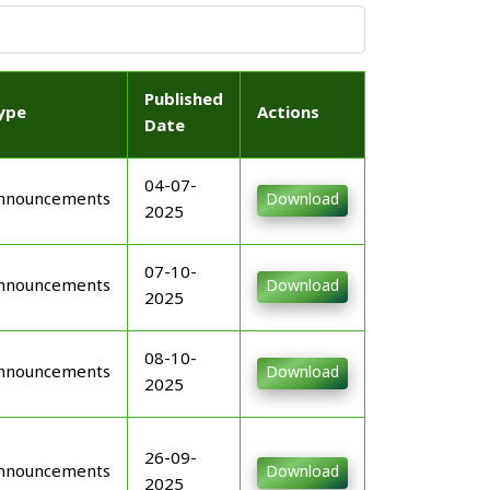
Published
ype
Actions
Date
04-07-
nnouncements
Download
2025
07-10-
nnouncements
Download
2025
08-10-
nnouncements
Download
2025
26-09-
nnouncements
Download
2025