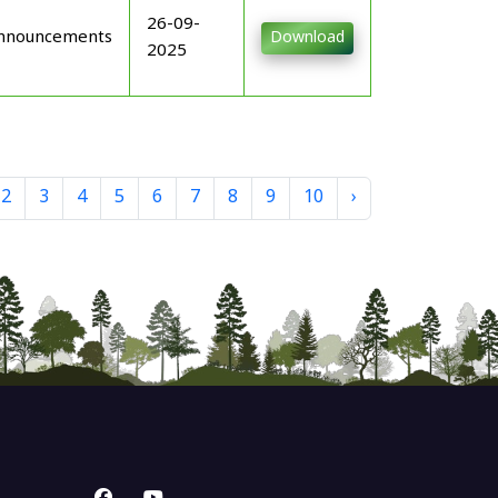
26-09-
nnouncements
Download
2025
2
3
4
5
6
7
8
9
10
›