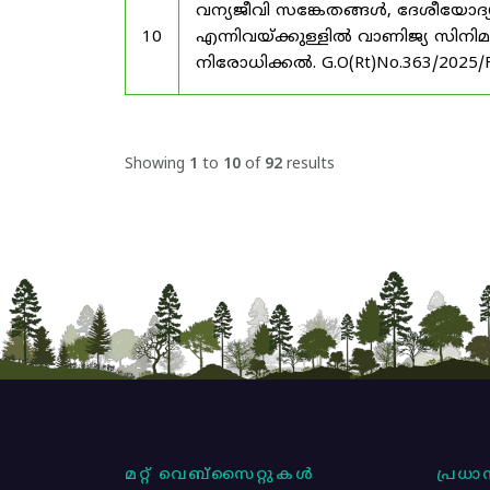
വന്യജീവി സങ്കേതങ്ങൾ, ദേശീയോദ്
10
എന്നിവയ്ക്കുള്ളിൽ വാണിജ്യ സിനി
നിരോധിക്കൽ. G.O(Rt)No.363/2025/
Showing
1
to
10
of
92
results
മറ്റ് വെബ്സൈറ്റുകൾ
പ്രധാന