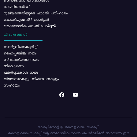
ഓൺലൈൻ സേവനങ്ങൾ
ഡാഷ്ബോർഡ്
മുഖ്യമന്ത്രിയുടെ പരാതി പരിഹാരം
ഡോക്യുമെൻ്റ് പോർട്ടൽ
ഔദ്യോഗിക വെബ് പോർട്ടൽ
വിവരങ്ങൾ
പോര്‍ട്ടലിനെക്കുറിച്ച്
ഹൈപ്പർലിങ്ക് നയം
സ്വകാര്യതാ നയം
നിരാകരണം
പകർപ്പവകാശ നയം
വ്യവസ്ഥകളും നിബന്ധനകളും
സഹായം
കോപ്പിറൈറ്റ് @ കേരള വനം വകുപ്പ്.
കേരള വനം വകുപ്പിന്റെ ഔദ്യോഗിക വെബ്-പോർട്ടലിന്റെ ഭാഗമാണ് ഈ