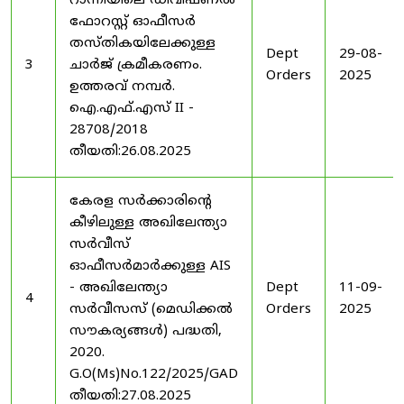
റാന്നിയിലെ ഡിവിഷണൽ
ഫോറസ്റ്റ് ഓഫീസർ
തസ്തികയിലേക്കുള്ള
Dept
29-08-
3
ചാർജ് ക്രമീകരണം.
Orders
2025
ഉത്തരവ് നമ്പർ.
ഐ.എഫ്.എസ് II -
28708/2018
തീയതി:26.08.2025
കേരള സർക്കാരിന്റെ
കീഴിലുള്ള അഖിലേന്ത്യാ
സർവീസ്
ഓഫീസർമാർക്കുള്ള AIS
- അഖിലേന്ത്യാ
Dept
11-09-
4
സർവീസസ് (മെഡിക്കൽ
Orders
2025
സൗകര്യങ്ങൾ) പദ്ധതി,
2020.
G.O(Ms)No.122/2025/GAD
തീയതി:27.08.2025