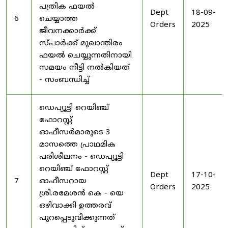
പത്രിക ഫയൽ
Dept
18-09-
6
ചെയ്യാത്ത
Orders
2025
ജീവനക്കാർക്ക്
സ്പാർക്ക് മുഖാന്തിരം
ഫയൽ ചെയ്യുന്നതിനായി
സമയം നീട്ടി നൽകിയത്
- സംബന്ധിച്ച്
ഡെപ്യൂട്ടി റെയിഞ്ച്
ഫോറസ്റ്റ്
ഓഫീസർമാരുടെ 3
മാസത്തെ പ്രാഥമിക
പരിശീലനം - ഡെപ്യൂട്ടി
റെയിഞ്ച് ഫോറസ്റ്റ്
Dept
17-10-
7
ഓഫീസറായ
Orders
2025
ശ്രി.രമേശൻ കെ - യെ
ഒഴിവാക്കി ഉത്തരവ്
പുറപ്പെടുവിക്കുന്നത്