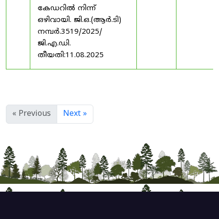
കേഡറിൽ നിന്ന്
ഒഴിവായി. ജി.ഒ.(ആർ.ടി)
നമ്പർ.3519/2025/
ജി.എ.ഡി.
തീയതി:11.08.2025
« Previous
Next »