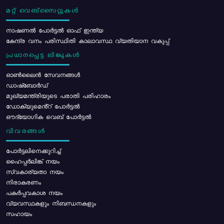
മറ്റ് വെബ്സൈറ്റുകൾ
നാഷണൽ പോർട്ടൽ ഓഫ് ഇന്ത്യ
കേന്ദ്ര വനം പരിസ്ഥിതി കാലാവസ്ഥ വ്യതിയാന വകുപ്പ്
പ്രധാനപ്പെട്ട ലിങ്കുകൾ
ഓൺലൈൻ സേവനങ്ങൾ
ഡാഷ്ബോർഡ്
മുഖ്യമന്ത്രിയുടെ പരാതി പരിഹാരം
ഡോക്യുമെൻ്റ് പോർട്ടൽ
ഔദ്യോഗിക വെബ് പോർട്ടൽ
വിവരങ്ങൾ
പോര്‍ട്ടലിനെക്കുറിച്ച്
ഹൈപ്പർലിങ്ക് നയം
സ്വകാര്യതാ നയം
നിരാകരണം
പകർപ്പവകാശ നയം
വ്യവസ്ഥകളും നിബന്ധനകളും
സഹായം