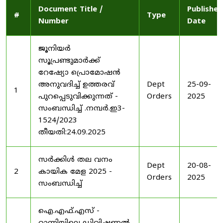
Document Title /
Published
#
Type
Number
Date
ജൂനിയർ
സൂപ്രണ്ടുമാർക്ക്
റേഷ്യോ പ്രൊമോഷൻ
അനുവദിച്ച് ഉത്തരവ്
Dept
25-09-
1
പുറപ്പെടുവിക്കുന്നത് -
Orders
2025
സംബന്ധിച്ച് .നമ്പർ.ഇ3-
1524/2023
തീയതി:24.09.2025
സർക്കിൾ തല വനം
Dept
20-08-
2
കായിക മേള 2025 -
Orders
2025
സംബന്ധിച്ച്
ഐ.എഫ്.എസ് -