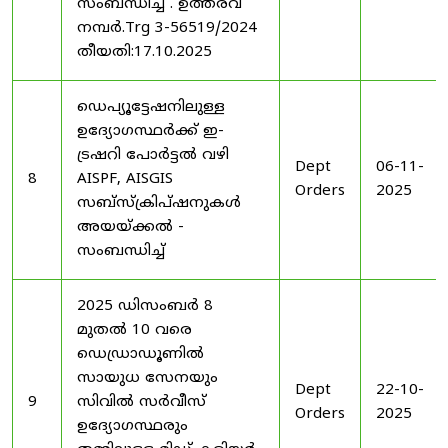
സംബന്ധിച്ച് . ഉത്തരവ്
നമ്പർ.Trg 3-56519/2024
തീയതി:17.10.2025
ഡെപ്യൂട്ടേഷനിലുള്ള
ഉദ്യോഗസ്ഥർക്ക് ഇ-
ട്രഷറി പോർട്ടൽ വഴി
Dept
06-11-
8
AISPF, AISGIS
Orders
2025
സബ്‌സ്‌ക്രിപ്‌ഷനുകൾ
അയയ്ക്കൽ -
സംബന്ധിച്ച്
2025 ഡിസംബർ 8
മുതൽ 10 വരെ
ഡെഡ്രാഡൂണിൽ
സായുധ സേനയും
Dept
22-10-
9
സിവിൽ സർവീസ്
Orders
2025
ഉദ്യോഗസ്ഥരും