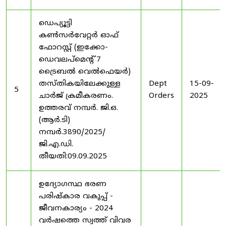
ഡെപ്യൂട്ടി
കൺസർവേറ്റർ ഓഫ്
ഫോറസ്റ്റ് (ഇക്കോ-
ഡെവലപ്മെന്റ് 7
ട്രൈബൽ വെൽഫെയർ)
തസ്തികയിലേക്കുള്ള
Dept
15-09-
5
ചാർജ് ക്രമീകരണം.
Orders
2025
ഉത്തരവ് നമ്പർ. ജി.ഒ.
(ആർ.ടി)
നമ്പർ.3890/2025/
ജി.എ.ഡി.
തീയതി:09.09.2025
ഉദ്യോഗസ്ഥ ഭരണ
പരിഷ്കാര വകുപ്പ് -
ജീവനകാര്യം - 2024
വർഷത്തെ സ്വത്ത് വിവര