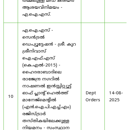
തമ്മിലുള്ള മിഡ് കരിയർ
ആശയവിനിമയം -
എ.ഐ.എസ്.
എ.ഐ.എസ് -
സെൻട്രൽ
ഡെപ്യൂട്ടേഷൻ - ശ്രീ. കുറ
ശ്രീനിവാസ്
ഐ.എഫ്.എസ്
(കെ.എൽ-2015) -
ഹൈദരാബാദിലെ
രാജേന്ദ്ര നഗറിൽ
നാഷണൽ ഇൻസ്റ്റിറ്റ്യൂട്ട്
ഓഫ് പ്ലാന്റ് ഹെൽത്ത്
Dept
14-08-
10
മാനേജ്‌മെന്റിൽ
Orders
2025
(എൻ.ഐ.പി.എച്ച്.എം)
രജിസ്ട്രാർ
തസ്തികയിലേക്കുള്ള
നിയമനം - സംസ്ഥാന