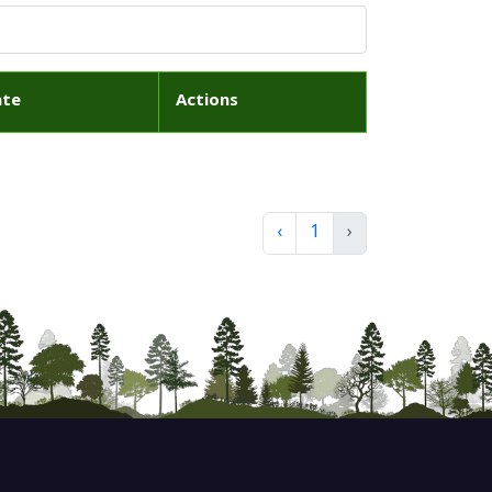
ate
Actions
‹
1
›