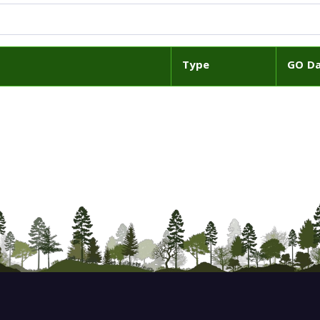
Type
GO D