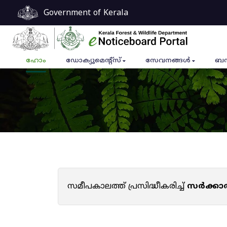
Government of Kerala
ഹോം
ഡോക്യുമെൻ്റ്സ്
സേവനങ്ങൾ
ബന
സമീപകാലത്ത് പ്രസിദ്ധീകരിച്ച്
സർക്കാ