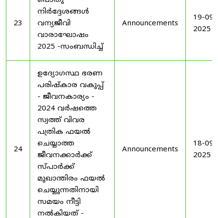
പൊതു
നിർദ്ദേശങ്ങൾ
19-09-
23
വന്യജീവി
Announcements
2025
വാരാഘോഷം
2025 -സംബന്ധിച്ച്
ഉദ്യോഗസ്ഥ ഭരണ
പരിഷ്കാര വകുപ്പ്
- ജീവനകാര്യം -
2024 വർഷത്തെ
സ്വത്ത് വിവര
പത്രിക ഫയൽ
ചെയ്യാത്ത
18-09-
24
Announcements
ജീവനക്കാർക്ക്
2025
സ്പാർക്ക്
മുഖാന്തിരം ഫയൽ
ചെയ്യുന്നതിനായി
സമയം നീട്ടി
നൽകിയത് -