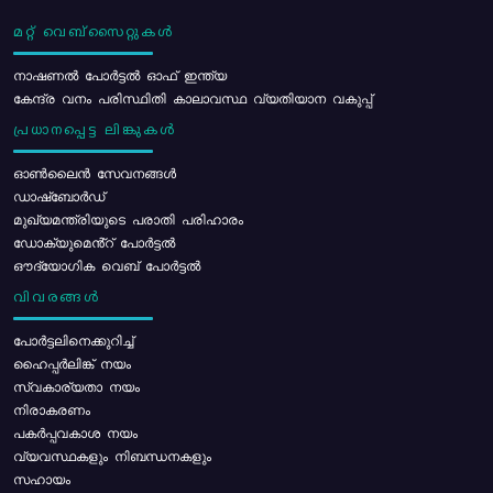
മറ്റ് വെബ്സൈറ്റുകൾ
നാഷണൽ പോർട്ടൽ ഓഫ് ഇന്ത്യ
കേന്ദ്ര വനം പരിസ്ഥിതി കാലാവസ്ഥ വ്യതിയാന വകുപ്പ്
പ്രധാനപ്പെട്ട ലിങ്കുകൾ
ഓൺലൈൻ സേവനങ്ങൾ
ഡാഷ്ബോർഡ്
മുഖ്യമന്ത്രിയുടെ പരാതി പരിഹാരം
ഡോക്യുമെൻ്റ് പോർട്ടൽ
ഔദ്യോഗിക വെബ് പോർട്ടൽ
വിവരങ്ങൾ
പോര്‍ട്ടലിനെക്കുറിച്ച്
ഹൈപ്പർലിങ്ക് നയം
സ്വകാര്യതാ നയം
നിരാകരണം
പകർപ്പവകാശ നയം
വ്യവസ്ഥകളും നിബന്ധനകളും
സഹായം