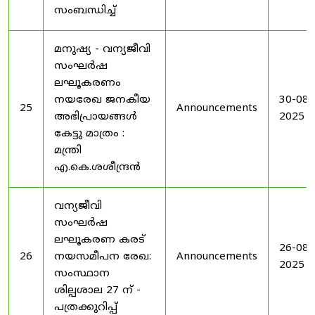
സംബന്ധിച്ച്
മനുഷ്യ - വന്യജീവി
സംഘർഷ
ലഘൂകരണം
നയരേഖ ജനകീയ
30-08-
25
Announcements
അഭിപ്രായങ്ങൾ
2025
കേട്ടു മാത്രം :
മന്ത്രി
എ.കെ.ശശീന്ദ്രൻ
വന്യജീവി
സംഘർഷ
ലഘൂകരണ കരട്
26-08-
26
നയസമീപന രേഖ:
Announcements
2025
സംസ്ഥാന
ശില്പശാല 27 ന് -
പത്രക്കുറിപ്പ്