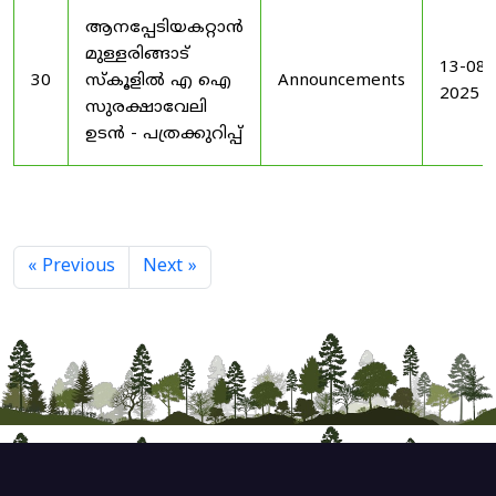
ആനപ്പേടിയകറ്റാൻ
മുള്ളരിങ്ങാട്
13-08-
30
സ്കൂളിൽ എ ഐ
Announcements
2025
സുരക്ഷാവേലി
ഉടൻ - പത്രക്കുറിപ്പ്
« Previous
Next »