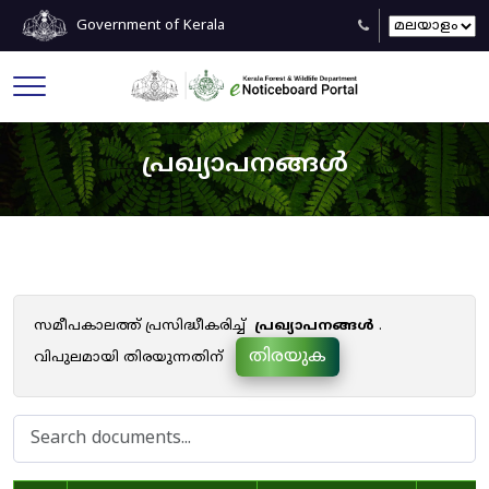
Government of Kerala
പ്രഖ്യാപനങ്ങൾ
സമീപകാലത്ത് പ്രസിദ്ധീകരിച്ച്
പ്രഖ്യാപനങ്ങൾ
.
തിരയുക
വിപുലമായി തിരയുന്നതിന്