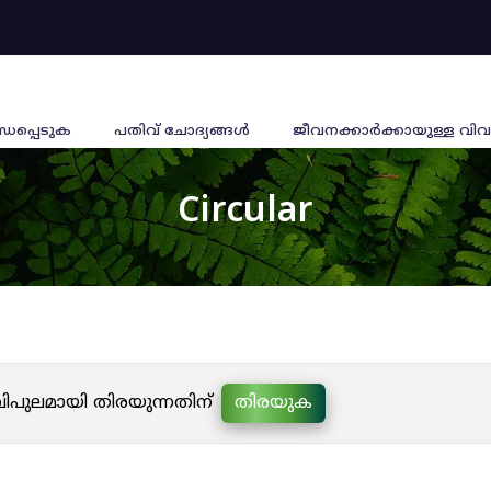
്ധപ്പെടുക
പതിവ് ചോദ്യങ്ങൾ
ജീവനക്കാര്‍ക്കായുള്ള വിവ
Circular
 വിപുലമായി തിരയുന്നതിന്
തിരയുക