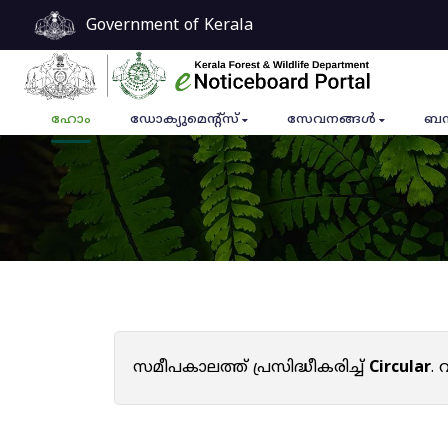
Government of Kerala
ഹോം
ഡോക്യുമെൻ്റ്സ്
സേവനങ്ങൾ
ബന
സമീപകാലത്ത് പ്രസിദ്ധീകരിച്ച്
Circular
.