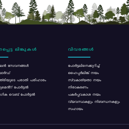
പ്പെട്ട ലിങ്കുകൾ
വിവരങ്ങൾ
ൻ സേവനങ്ങൾ
പോര്‍ട്ടലിനെക്കുറിച്ച്
ോർഡ്
ഹൈപ്പർലിങ്ക് നയം
്ത്രിയുടെ പരാതി പരിഹാരം
സ്വകാര്യതാ നയം
മെൻ്റ് പോർട്ടൽ
നിരാകരണം
ിക വെബ് പോർട്ടൽ
പകർപ്പവകാശ നയം
വ്യവസ്ഥകളും നിബന്ധനകളും
സഹായം