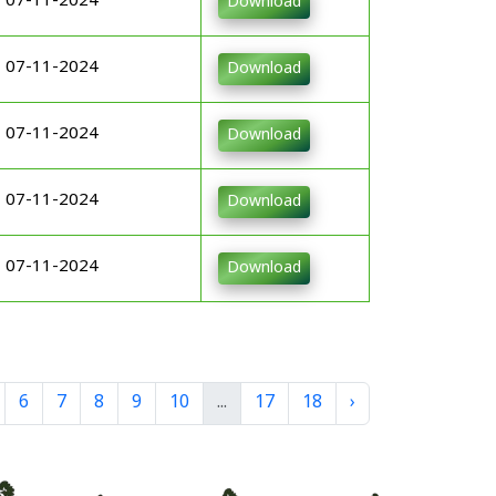
07-11-2024
Download
07-11-2024
Download
07-11-2024
Download
07-11-2024
Download
07-11-2024
Download
6
7
8
9
10
...
17
18
›