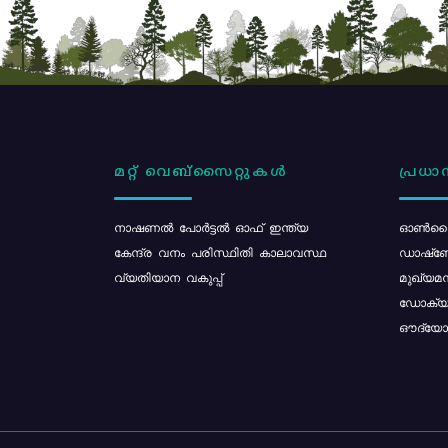
മറ്റ് വെബ്സൈറ്റുകൾ
പ്രധാന
നാഷണൽ പോർട്ടൽ ഓഫ് ഇന്ത്യ
ഓൺലൈ
കേന്ദ്ര വനം പരിസ്ഥിതി കാലാവസ്ഥ
ഡാഷ്ബ
വ്യതിയാന വകുപ്പ്
മുഖ്യമന
ഡോക്യു
ഔദ്യോഗ