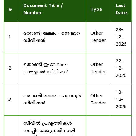
Document Title /
Last
#
Type
Number
Date
29-
തോണ്ടി ലേലം - നെന്മാറ
Other
1
12-
ഡിവിഷൻ
Tender
2026
22-
തൊണ്ടി ഇ-ലേലം -
Other
2
12-
വാഴച്ചാൽ ഡിവിഷൻ
Tender
2026
18-
തൊണ്ടി ലേലം - പുനലൂർ
Other
3
12-
ഡിവിഷൻ
Tender
2026
സിവിൽ പ്രവൃത്തികൾ
നടപ്പിലാക്കുന്നതിനായി