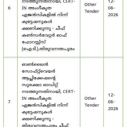
നടത്തുന്നതിനായി, CERT-
12-
Other
6
IN അംഗീകൃത
08-
Tender
ഏജൻസികളിൽ നിന്ന്
2026
ക്വട്ടേഷനുകൾ
ക്ഷണിക്കുന്നു - ചീഫ്
കൺസർവേറ്റർ ഓഫ്
ഫോറസ്റ്റ്സ്
(ഐ.ടി.),തിരുവനന്തപുരം
ഓൺലൈൻ
സോഫ്റ്റ്‌വെയർ
ആപ്ലിക്കേഷന്റെ
സുരക്ഷാ ഓഡിറ്റ്
നടത്തുന്നതിനായി, CERT-
12-
IN അംഗീകൃത
Other
7
08-
ഏജൻസികളിൽ നിന്ന്
Tender
2026
ക്വട്ടേഷനുകൾ
ക്ഷണിക്കുന്നു -
തിരുവനന്തപുരം ചീഫ്