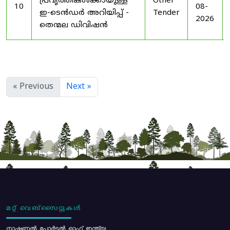
പ്രവൃത്തികൾക്കായുള്ള
Other
10
08-
ഇ-ടെൻഡർ അറിയിപ്പ് -
Tender
2026
തെന്മല ഡിവിഷൻ
« Previous
Next »
മറ്റ് വെബ്സൈറ്റുകൾ
നാഷണൽ പോർട്ടൽ ഓഫ് ഇന്ത്യ