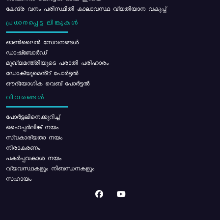
കേന്ദ്ര വനം പരിസ്ഥിതി കാലാവസ്ഥ വ്യതിയാന വകുപ്പ്
പ്രധാനപ്പെട്ട ലിങ്കുകൾ
ഓൺലൈൻ സേവനങ്ങൾ
ഡാഷ്ബോർഡ്
മുഖ്യമന്ത്രിയുടെ പരാതി പരിഹാരം
ഡോക്യുമെൻ്റ് പോർട്ടൽ
ഔദ്യോഗിക വെബ് പോർട്ടൽ
വിവരങ്ങൾ
പോര്‍ട്ടലിനെക്കുറിച്ച്
ഹൈപ്പർലിങ്ക് നയം
സ്വകാര്യതാ നയം
നിരാകരണം
പകർപ്പവകാശ നയം
വ്യവസ്ഥകളും നിബന്ധനകളും
സഹായം