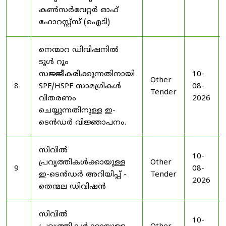
കൺസർവേറ്റർ ഓഫ്
ഫോറസ്റ്റ്സ് (ഐടി)
നെന്മാറ ഡിവിഷനിൽ
ടൂൾ റൂം
സജ്ജീകരിക്കുന്നതിനായി
10-
Other
8
SPF/HSPF സാമഗ്രികൾ
08-
Tender
വിതരണം
2026
ചെയ്യുന്നതിനുള്ള ഇ-
ടെൻഡർ വിജ്ഞാപനം.
സിവിൽ
10-
പ്രവൃത്തികൾക്കായുള്ള
Other
9
08-
ഇ-ടെൻഡർ അറിയിപ്പ് -
Tender
2026
തെന്മല ഡിവിഷൻ
സിവിൽ
10-