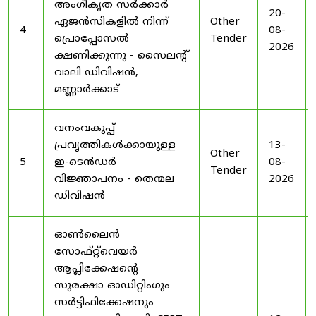
അംഗീകൃത സർക്കാർ
20-
ഏജൻസികളിൽ നിന്ന്
Other
4
08-
പ്രൊപ്പോസൽ
Tender
2026
ക്ഷണിക്കുന്നു - സൈലന്റ്
വാലി ഡിവിഷൻ,
മണ്ണാർക്കാട്
വനംവകുപ്പ്
പ്രവൃത്തികൾക്കായുള്ള
13-
Other
5
ഇ-ടെൻഡർ
08-
Tender
വിജ്ഞാപനം - തെന്മല
2026
ഡിവിഷൻ
ഓൺലൈൻ
സോഫ്റ്റ്‌വെയർ
ആപ്ലിക്കേഷന്റെ
സുരക്ഷാ ഓഡിറ്റിംഗും
സർട്ടിഫിക്കേഷനും