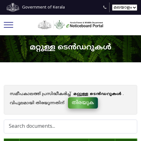
Government of Kerala
മറ്റുള്ള ടെൻഡറുകൾ
സമീപകാലത്ത് പ്രസിദ്ധീകരിച്ച്
മറ്റുള്ള ടെൻഡറുകൾ
.
തിരയുക
വിപുലമായി തിരയുന്നതിന്