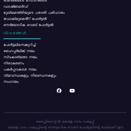
ഓൺലൈൻ സേവനങ്ങൾ
ഡാഷ്ബോർഡ്
മുഖ്യമന്ത്രിയുടെ പരാതി പരിഹാരം
ഡോക്യുമെൻ്റ് പോർട്ടൽ
ഔദ്യോഗിക വെബ് പോർട്ടൽ
വിവരങ്ങൾ
പോര്‍ട്ടലിനെക്കുറിച്ച്
ഹൈപ്പർലിങ്ക് നയം
സ്വകാര്യതാ നയം
നിരാകരണം
പകർപ്പവകാശ നയം
വ്യവസ്ഥകളും നിബന്ധനകളും
സഹായം
കോപ്പിറൈറ്റ് @ കേരള വനം വകുപ്പ്.
കേരള വനം വകുപ്പിന്റെ ഔദ്യോഗിക വെബ്-പോർട്ടലിന്റെ ഭാഗമാണ് ഈ