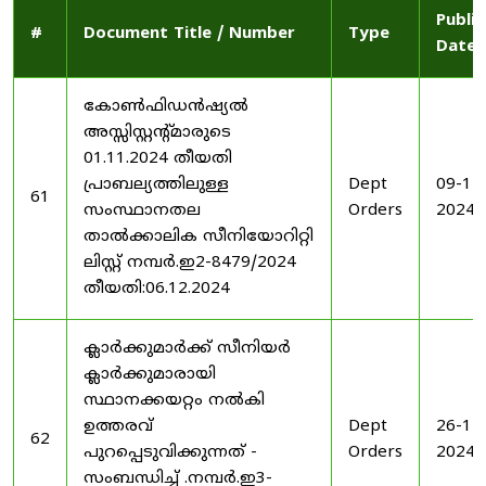
Publi
#
Document Title / Number
Type
Date
കോൺഫിഡൻഷ്യൽ
അസ്സിസ്റ്റന്റ്മാരുടെ
01.11.2024 തീയതി
പ്രാബല്യത്തിലുള്ള
Dept
09-12
61
സംസ്ഥാനതല
Orders
2024
താൽക്കാലിക സീനിയോറിറ്റി
ലിസ്റ്റ് നമ്പർ.ഇ2-8479/2024
തീയതി:06.12.2024
ക്ലാർക്കുമാർക്ക് സീനിയർ
ക്ലാർക്കുമാരായി
സ്ഥാനക്കയറ്റം നൽകി
ഉത്തരവ്
Dept
26-11
62
പുറപ്പെടുവിക്കുന്നത് -
Orders
2024
സംബന്ധിച്ച് .നമ്പർ.ഇ3-