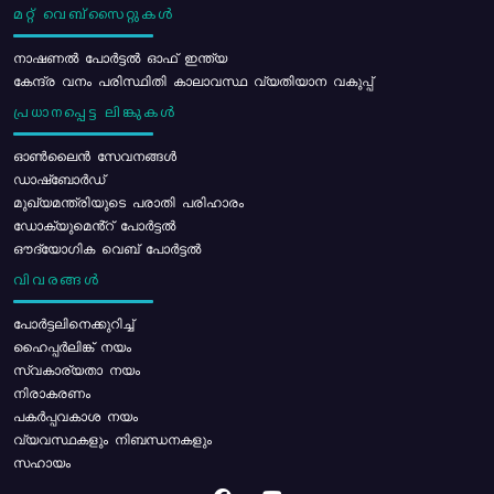
മറ്റ് വെബ്സൈറ്റുകൾ
നാഷണൽ പോർട്ടൽ ഓഫ് ഇന്ത്യ
കേന്ദ്ര വനം പരിസ്ഥിതി കാലാവസ്ഥ വ്യതിയാന വകുപ്പ്
പ്രധാനപ്പെട്ട ലിങ്കുകൾ
ഓൺലൈൻ സേവനങ്ങൾ
ഡാഷ്ബോർഡ്
മുഖ്യമന്ത്രിയുടെ പരാതി പരിഹാരം
ഡോക്യുമെൻ്റ് പോർട്ടൽ
ഔദ്യോഗിക വെബ് പോർട്ടൽ
വിവരങ്ങൾ
പോര്‍ട്ടലിനെക്കുറിച്ച്
ഹൈപ്പർലിങ്ക് നയം
സ്വകാര്യതാ നയം
നിരാകരണം
പകർപ്പവകാശ നയം
വ്യവസ്ഥകളും നിബന്ധനകളും
സഹായം