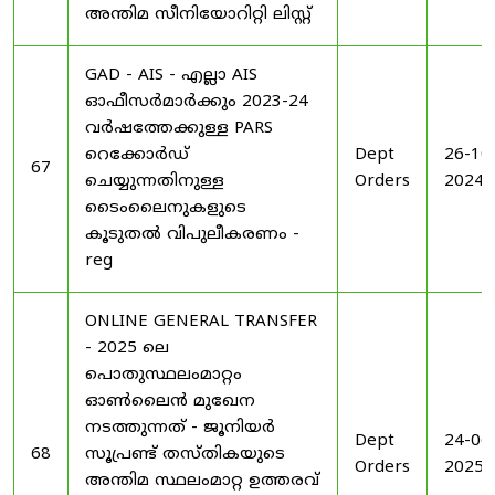
അന്തിമ സീനിയോറിറ്റി ലിസ്റ്റ്
GAD - AIS - എല്ലാ AIS
ഓഫീസർമാർക്കും 2023-24
വർഷത്തേക്കുള്ള PARS
റെക്കോർഡ്
Dept
26-10
67
ചെയ്യുന്നതിനുള്ള
Orders
2024
ടൈംലൈനുകളുടെ
കൂടുതൽ വിപുലീകരണം -
reg
ONLINE GENERAL TRANSFER
- 2025 ലെ
പൊതുസ്ഥലംമാറ്റം
ഓൺലൈൻ മുഖേന
നടത്തുന്നത് - ജൂനിയർ
Dept
24-06
68
സൂപ്രണ്ട് തസ്തികയുടെ
Orders
2025
അന്തിമ സ്ഥലംമാറ്റ ഉത്തരവ്