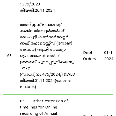
1379/2023
തീയതി:26.11.2024
അസിസ്റ്റന്റ് ഫോറെസ്റ്റ്
കൺസർവേറ്റർമാർക്ക്
ഡെപ്യൂട്ടി കൺസർവേറ്റർ
ഓഫ് ഫോറെസ്റ്റ്സ് (നോൺ
കേഡർ) ആയി റേഷ്യോ
Dept
01-11
63
പ്രൊമോഷൻ നൽകി
Orders
2024
ഉത്തരവ് പുറപ്പെടുവിക്കുന്നു
. സ.ഉ.
(സാധാ)നം.475/2024/F&WLD
തീയതി:01.11.2024(നോൺ
കേഡർ)
IFS - Further extension of
timelines for Online
recording of Annual