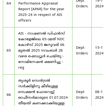
Dept
19-11
64
Performance Appraisal
Orders
2024
Report (APAR) for the year
2023-24 in respect of AIS
officers
AIS - നാഷണൽ ഡിഫൻസ്
കോളേജിലെ 65-ാമത് NDC
കോഴ്‌സ് 2025 ജനുവരി 06
Dept
15-11
65
മുതൽ 2025 നവംബർ 28
Orders
2024
വരെ ഷെഡ്യൂൾ ചെയ്‌തു -
നോമിനേഷൻ ക്ഷണിച്ചു -
reg
തൃശൂർ സെൻട്രൽ
സർക്കിളിനു കീഴിലുള്ള
സെക്ഷൻ ഫോറെസ്റ്റ്
Dept
08-11
66
ഓഫീസർമാരുടെ 01.07.2024
Orders
2024
തീയതി കണക്കാക്കിയുള്ള