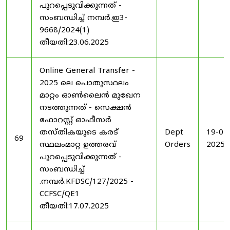
പുറപ്പെടുവിക്കുന്നത് -
സംബന്ധിച്ച് നമ്പർ.ഇ3-
9668/2024(1)
തീയതി:23.06.2025
Online General Transfer -
2025 ലെ പൊതുസ്ഥലം
മാറ്റം ഓൺലൈൻ മുഖേന
നടത്തുന്നത് - സെക്ഷൻ
ഫോറസ്റ്റ് ഓഫീസർ
തസ്തികയുടെ കരട്
Dept
19-07
69
സ്ഥലംമാറ്റ ഉത്തരവ്
Orders
2025
പുറപ്പെടുവിക്കുന്നത് -
സംബന്ധിച്ച്
.നമ്പർ.KFDSC/127/2025 -
CCFSC/QE1
തീയതി:17.07.2025