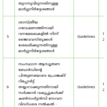
തുറന്നുവിടുന്നതിനുള്ള
മാർഗ്ഗനിർദ്ദേശങ്ങൾ
ശാസ്ത്രീയ
ഗവേഷണത്തിനായി
വനമേഖലകളിൽ നിന്ന്
19
5
Guidelines
ജൈവവസ്തുക്കൾ
20
ശേഖരിക്കുന്നതിനുള്ള
മാർഗ്ഗനിർദ്ദേശങ്ങൾ
സംസ്ഥാന ആസൂത്രണ
ബോർഡിൻ്റെ
പിന്തുണയോടെ പ്രോജക്ട്
റിപ്പോർട്ട്
19
6
തയ്യാറാക്കുന്നതിനായി
Guidelines
20
സർക്കാർ വകുപ്പുകൾക്ക്
കൺസൾട്ടൻസി സേവന
വിദഗ്ധരെ നൽകൽ -