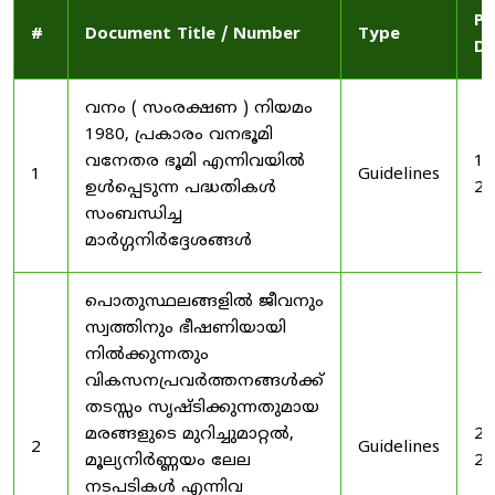
Pu
#
Document Title / Number
Type
Da
വനം ( സംരക്ഷണ ) നിയമം
1980, പ്രകാരം വനഭൂമി
വനേതര ഭൂമി എന്നിവയിൽ
19
1
Guidelines
ഉൾപ്പെടുന്ന പദ്ധതികൾ
20
സംബന്ധിച്ച
മാർഗ്ഗനിർദ്ദേശങ്ങൾ
പൊതുസ്ഥലങ്ങളിൽ ജീവനും
സ്വത്തിനും ഭീഷണിയായി
നിൽക്കുന്നതും
വികസനപ്രവർത്തനങ്ങൾക്ക്
തടസ്സം സൃഷ്ടിക്കുന്നതുമായ
മരങ്ങളുടെ മുറിച്ചുമാറ്റൽ,
20
2
Guidelines
മൂല്യനിർണ്ണയം ലേല
20
നടപടികൾ എന്നിവ