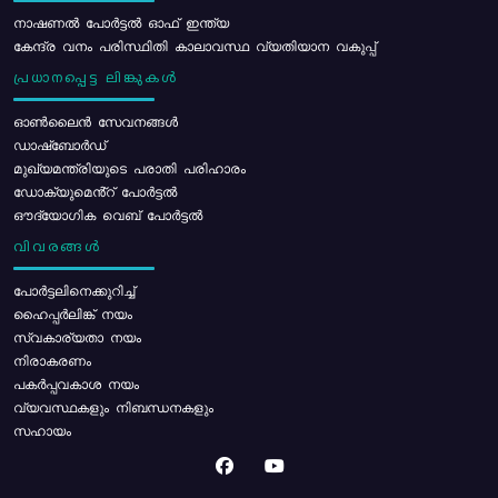
നാഷണൽ പോർട്ടൽ ഓഫ് ഇന്ത്യ
കേന്ദ്ര വനം പരിസ്ഥിതി കാലാവസ്ഥ വ്യതിയാന വകുപ്പ്
പ്രധാനപ്പെട്ട ലിങ്കുകൾ
ഓൺലൈൻ സേവനങ്ങൾ
ഡാഷ്ബോർഡ്
മുഖ്യമന്ത്രിയുടെ പരാതി പരിഹാരം
ഡോക്യുമെൻ്റ് പോർട്ടൽ
ഔദ്യോഗിക വെബ് പോർട്ടൽ
വിവരങ്ങൾ
പോര്‍ട്ടലിനെക്കുറിച്ച്
ഹൈപ്പർലിങ്ക് നയം
സ്വകാര്യതാ നയം
നിരാകരണം
പകർപ്പവകാശ നയം
വ്യവസ്ഥകളും നിബന്ധനകളും
സഹായം