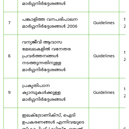
മാർഗ്ഗനിർദ്ദേശങ്ങൾ
പങ്കാളിത്ത വനപരിപാലന
19
7
Guidelines
മാർഗ്ഗനിർദ്ദേശങ്ങൾ 2006
20
വന്യജീവി ആവാസ
മേഖലകളിൽ വനേതര
19
8
പ്രവർത്തനങ്ങൾ
Guidelines
20
നടത്തുന്നതിനുള്ള
മാർഗ്ഗനിർദ്ദേശങ്ങൾ
പ്രകൃതിപഠന
19
9
ക്യാമ്പുകൾക്കുള്ള
Guidelines
20
മാർഗ്ഗനിർദ്ദേശങ്ങൾ
ഇലക്‌ട്രോണിക്‌സ്, ഐടി
ഉപകരണങ്ങൾ എന്നിവയുടെ