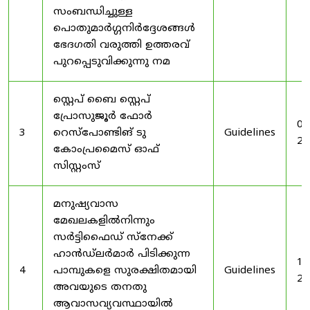
സംബന്ധിച്ചുള്ള
പൊതുമാർഗ്ഗനിർദ്ദേശങ്ങൾ
ഭേദഗതി വരുത്തി ഉത്തരവ്
പുറപ്പെടുവിക്കുന്നു നമ
സ്റ്റെപ് ബൈ സ്റ്റെപ്
പ്രോസുജൂർ ഫോർ
03
3
റെസ്‌പോണ്ടിങ് ടു
Guidelines
20
കോംപ്രമൈസ് ഓഫ്
സിസ്റ്റംസ്
മനുഷ്യവാസ
മേഖലകളിൽനിന്നും
സർട്ടിഫൈഡ് സ്നേക്ക്
ഹാൻഡ്‌ലർമാർ പിടിക്കുന്ന
19
4
പാമ്പുകളെ സുരക്ഷിതമായി
Guidelines
20
അവയുടെ തനതു
ആവാസവ്യവസ്ഥായിൽ