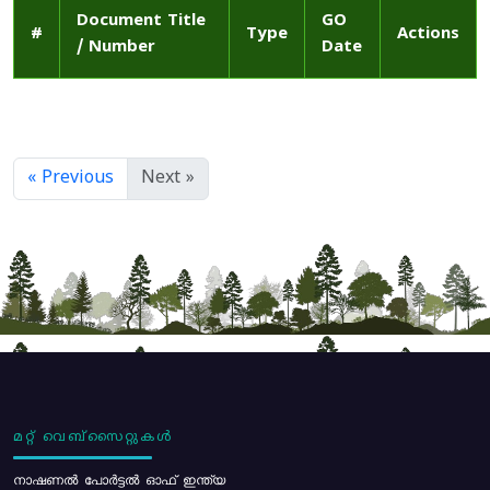
Document Title
GO
#
Type
Actions
/ Number
Date
« Previous
Next »
മറ്റ് വെബ്സൈറ്റുകൾ
നാഷണൽ പോർട്ടൽ ഓഫ് ഇന്ത്യ