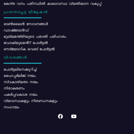
കേന്ദ്ര വനം പരിസ്ഥിതി കാലാവസ്ഥ വ്യതിയാന വകുപ്പ്
പ്രധാനപ്പെട്ട ലിങ്കുകൾ
ഓൺലൈൻ സേവനങ്ങൾ
ഡാഷ്ബോർഡ്
മുഖ്യമന്ത്രിയുടെ പരാതി പരിഹാരം
ഡോക്യുമെൻ്റ് പോർട്ടൽ
ഔദ്യോഗിക വെബ് പോർട്ടൽ
വിവരങ്ങൾ
പോര്‍ട്ടലിനെക്കുറിച്ച്
ഹൈപ്പർലിങ്ക് നയം
സ്വകാര്യതാ നയം
നിരാകരണം
പകർപ്പവകാശ നയം
വ്യവസ്ഥകളും നിബന്ധനകളും
സഹായം