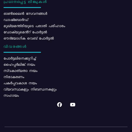
പ്രധാനപ്പെട്ട ലിങ്കുകൾ
ഓൺലൈൻ സേവനങ്ങൾ
ഡാഷ്ബോർഡ്
മുഖ്യമന്ത്രിയുടെ പരാതി പരിഹാരം
ഡോക്യുമെൻ്റ് പോർട്ടൽ
ഔദ്യോഗിക വെബ് പോർട്ടൽ
വിവരങ്ങൾ
പോര്‍ട്ടലിനെക്കുറിച്ച്
ഹൈപ്പർലിങ്ക് നയം
സ്വകാര്യതാ നയം
നിരാകരണം
പകർപ്പവകാശ നയം
വ്യവസ്ഥകളും നിബന്ധനകളും
സഹായം