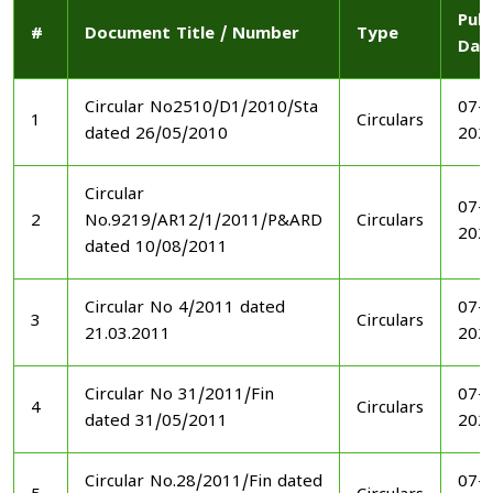
Publ
#
Document Title / Number
Type
Dat
Circular No2510/D1/2010/Sta
07-1
1
Circulars
dated 26/05/2010
202
Circular
07-1
2
No.9219/AR12/1/2011/P&ARD
Circulars
202
dated 10/08/2011
Circular No 4/2011 dated
07-1
3
Circulars
21.03.2011
202
Circular No 31/2011/Fin
07-1
4
Circulars
dated 31/05/2011
202
Circular No.28/2011/Fin dated
07-1