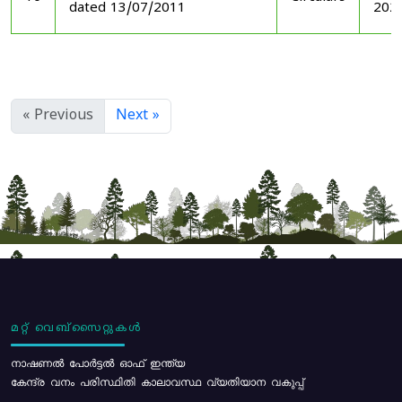
dated 13/07/2011
202
« Previous
Next »
മറ്റ് വെബ്സൈറ്റുകൾ
നാഷണൽ പോർട്ടൽ ഓഫ് ഇന്ത്യ
കേന്ദ്ര വനം പരിസ്ഥിതി കാലാവസ്ഥ വ്യതിയാന വകുപ്പ്