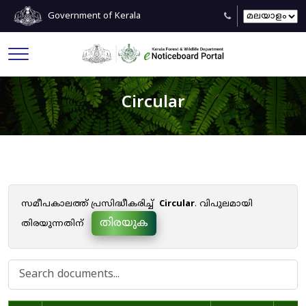
Government of Kerala
Circular
സമീപകാലത്ത് പ്രസിദ്ധീകരിച്ച്
Circular
. വിപുലമായി
തിരയുക
തിരയുന്നതിന്