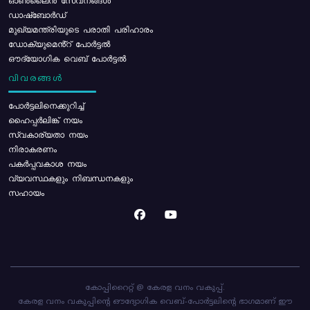
ഓൺലൈൻ സേവനങ്ങൾ
ഡാഷ്ബോർഡ്
മുഖ്യമന്ത്രിയുടെ പരാതി പരിഹാരം
ഡോക്യുമെൻ്റ് പോർട്ടൽ
ഔദ്യോഗിക വെബ് പോർട്ടൽ
വിവരങ്ങൾ
പോര്‍ട്ടലിനെക്കുറിച്ച്
ഹൈപ്പർലിങ്ക് നയം
സ്വകാര്യതാ നയം
നിരാകരണം
പകർപ്പവകാശ നയം
വ്യവസ്ഥകളും നിബന്ധനകളും
സഹായം
കോപ്പിറൈറ്റ് @ കേരള വനം വകുപ്പ്.
കേരള വനം വകുപ്പിന്റെ ഔദ്യോഗിക വെബ്-പോർട്ടലിന്റെ ഭാഗമാണ് ഈ